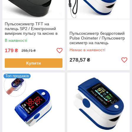
Пульсоксиметр TFT на
палець SP2 / Електронний
вимірник пульсу та кисню в
Пульсоксиметр бездротовий
крові / Пульсометр на палець
Pulse Oximeter / Пульсометр
В наявності
оксиметр на палець
179
Немає в наявності
₴
255,71 ₴
278,57
₴
Купити
Топ продажів