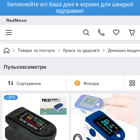
Заповнюйте всі Ваші дані в корзині для швидкої
відправки!
RedMoon
Товари та послуги
Краса та здоров'я
Домашні медич
Пульсоксиметри
Сортування
0
Фільтри
–30%