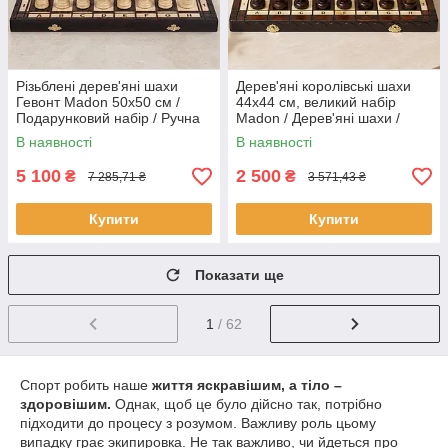
Різьблені дерев'яні шахи
Дерев'яні королівські шахи
Гевонт Madon 50х50 см /
44х44 см, великий набір
Подарунковий набір / Ручна
Madon / Дерев'яні шахи /
робота
Настільна гра
В наявності
В наявності
5 100
2 500
₴
₴
7 285,71 ₴
3 571,43 ₴
Купити
Купити
Показати ще
1
/ 62
Спорт робить наше
життя яскравішим, а тіло –
здоровішим.
Однак, щоб це було дійсно так, потрібно
підходити до процесу з розумом. Важливу роль цьому
випадку грає экипировка. Не так важливо, чи йдеться про