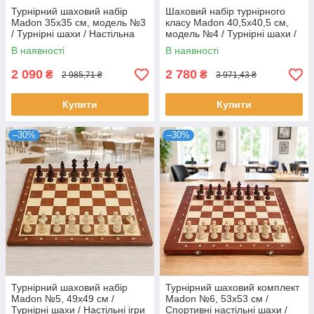
Турнірний шаховий набір
Шаховий набір турнірного
Madon 35х35 см, модель №3
класу Madon 40,5х40,5 см,
/ Турнірні шахи / Настільна
модель №4 / Турнірні шахи /
гра
Настільні спортивні ігри
В наявності
В наявності
2 090
2 780
₴
₴
2 985,71 ₴
3 971,43 ₴
Купити
Купити
–30%
–30%
Турнірний шаховий набір
Турнірний шаховий комплект
Madon №5, 49х49 см /
Madon №6, 53х53 см /
Турнірні шахи / Настільні ігри
Спортивні настільні шахи /