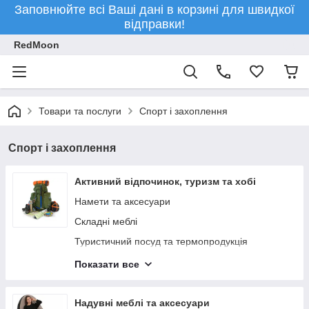
Заповнюйте всі Ваші дані в корзині для швидкої
відправки!
RedMoon
Товари та послуги
Спорт і захоплення
Спорт і захоплення
Активний відпочинок, туризм та хобі
Намети та аксесуари
Складні меблі
Туристичний посуд та термопродукція
Туристичні рюкзаки
Показати все
Біноклі
Туристичні килимки
Надувні меблі та аксесуари