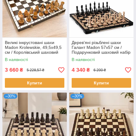
Великі інкрустовані шахи
Дерев'яні різьблені шахи
Madon Krolewskie, 49,5х49,5
Галант Madon 57х57 см /
см / Королівський шаховий
Подарунковий шаховий набір
набір
/ Різьблені шахи
В наявності
В наявності
3 660
4 340
₴
₴
5 228,57 ₴
6 200 ₴
Купити
Купити
–30%
–30%