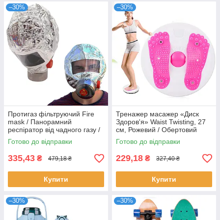
–30%
–30%
Протигаз фільтруючий Fire
Тренажер масажер «Диск
mask / Панорамний
Здоров'я» Waist Twisting, 27
респіратор від чадного газу /
см, Рожевий / Обертовий
Маска-рятувальник
диск / Диск для схуднення
Готово до відправки
Готово до відправки
335,43
229,18
₴
₴
479,18 ₴
327,40 ₴
Купити
Купити
–30%
–30%