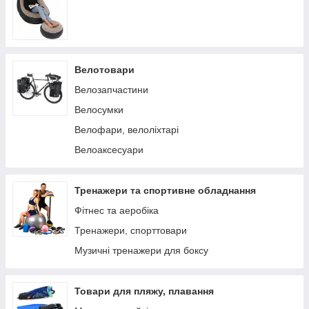
Рибалка
Ліхтарі для кемпінгу
Гамаки
Велотовари
Туристичні газові плити та паялники
Велозапчастини
Мультитули
Велосумки
Квадрокоптери
Велофари, велоліхтарі
Велоаксесуари
Тренажери та спортивне обладнання
Фітнес та аеробіка
Тренажери, спорттовари
Музичні тренажери для боксу
Товари для пляжу, плавання