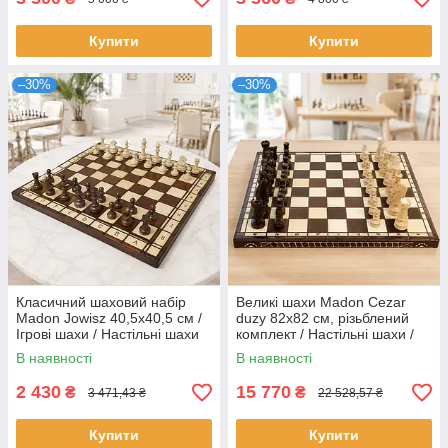
Купити
Купити
–30%
–30%
Класичний шаховий набір
Великі шахи Madon Cezar
Madon Jowisz 40,5х40,5 см /
duzy 82x82 см, різьблений
Ігрові шахи / Настільні шахи
комплект / Настільні шахи /
Різьблені фігури
В наявності
В наявності
2 430
15 770
₴
₴
3 471,43 ₴
22 528,57 ₴
Купити
Купити