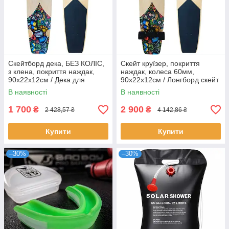
Скейтборд дека, БЕЗ КОЛІС,
Скейт круїзер, покриття
з клена, покриття наждак,
наждак, колеса 60мм,
90х22х12см / Дека для
90х22х12см / Лонгборд скейт
скейтборду / Дошка для
/ Скейтборд дерев'яний
В наявності
В наявності
скейтборду
1 700
2 900
₴
₴
2 428,57 ₴
4 142,86 ₴
Купити
Купити
–30%
–30%