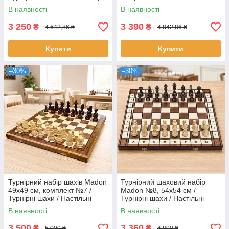
Шахи для турнірів
В наявності
В наявності
3 250
3 390
₴
₴
4 642,86 ₴
4 842,86 ₴
Купити
Купити
–30%
–30%
Турнірний набір шахів Madon
Турнірний шаховий набір
49х49 см, комплект №7 /
Madon №8, 54х54 см /
Турнірні шахи / Настільні
Турнірні шахи / Настільні
ігрові шахи
шахи для змагань
В наявності
В наявності
3 500
3 360
₴
₴
5 000 ₴
4 800 ₴