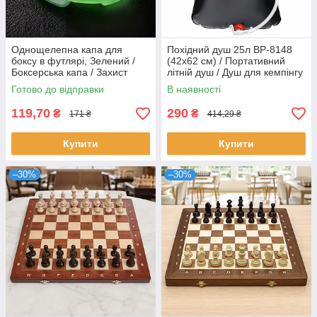
Однощелепна капа для
Похідний душ 25л BP-8148
боксу в футлярі, Зелений /
(42х62 см) / Портативний
Боксерська капа / Захист
літній душ / Душ для кемпінгу
щелепи
та дачі / Похідний душ
Готово до відправки
В наявності
119,70
290
₴
₴
171 ₴
414,29 ₴
Купити
Купити
–30%
–30%