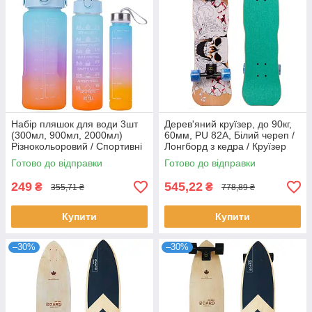
Набір пляшок для води 3шт
Дерев'яний круїзер, до 90кг,
(300мл, 900мл, 2000мл)
60мм, PU 82A, Білий череп /
Різнокольоровий / Спортивні
Лонгборд з кедра / Круїзер
пляшки для води / Пляшки
лонгборд
Готово до відправки
Готово до відправки
для спорту
249
545,22
₴
₴
355,71 ₴
778,89 ₴
Купити
Купити
–30%
–30%