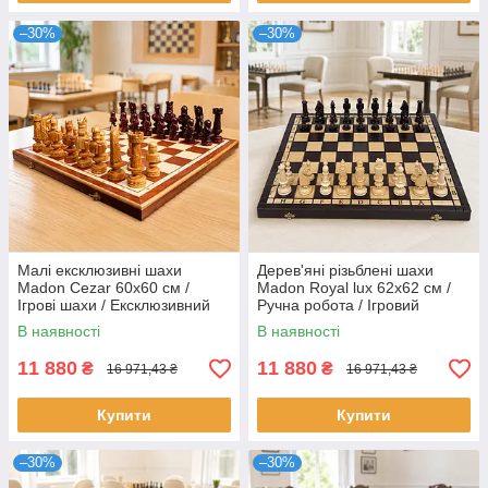
–30%
–30%
Малі ексклюзивні шахи
Дерев'яні різьблені шахи
Madon Cezar 60х60 см /
Madon Royal lux 62х62 см /
Ігрові шахи / Ексклюзивний
Ручна робота / Ігровий
комплект
шаховий набір
В наявності
В наявності
11 880
11 880
₴
₴
16 971,43 ₴
16 971,43 ₴
Купити
Купити
–30%
–30%