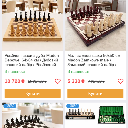
Різьблені шахи з дуба Madon
Малі замкові шахи 50х50 см
Debowe, 64х64 см / Дубовий
Madon Zamkowe male /
шаховий набір / Різьблений
Замковий шаховий набір /
шаховий комплект
Ігрові малі шахи
В наявності
В наявності
10 720
5 330
₴
₴
15 314,29 ₴
7 614,29 ₴
Купити
Купити
–30%
–30%