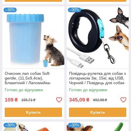
–30%
–30%
Очисник лап собак Soft
Повідець-рулетка для собак з
gentle, (11,5х9,4см),
ліхтариком 3м, 15кг, від USB,
Блакитний / Лапомийка-
Чорний / Повідець для собак
склянка для домашніх тварин
/ Повідець автоматичний
Готово до відправки
Готово до відправки
/ Силіконова чистилка
109
345,09
₴
₴
155,71 ₴
492,98 ₴
Купити
Купити
–30%
–30%