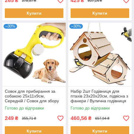
265
425
₴
₴
378,57 ₴
607,14 ₴
Купити
Купити
–30%
–30%
Совок для прибирання за
Набір 2шт Годівниця для
собакою 25х11х9см,
птахів 23х20х20см, підвісна з
Середній / Совок для збору
фанери / Вулична годівниця
фекалій собак /
для пташок / Збірна
Готово до відправки
Готово до відправки
Автоматичний совок для
годівниця
собак
249
460,56
₴
₴
355,71 ₴
657,94 ₴
Купити
Купити