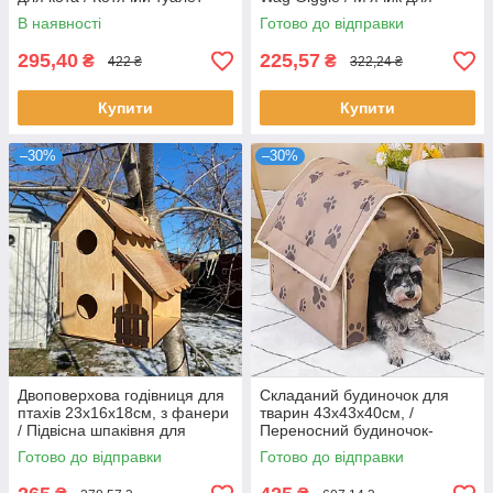
собак / М'яч для собак
В наявності
Готово до відправки
295,40
225,57
₴
₴
422 ₴
322,24 ₴
Купити
Купити
–30%
–30%
Двоповерхова годівниця для
Складаний будиночок для
птахів 23х16х18см, з фанери
тварин 43х43х40см, /
/ Підвісна шпаківня для
Переносний будиночок-
пташок / Двохрівнева
лежак для домашніх тварин /
Готово до відправки
Готово до відправки
годівниця
Будка для собак