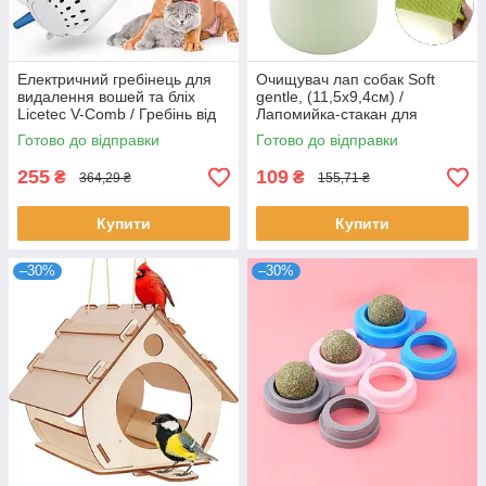
Електричний гребінець для
Очищувач лап собак Soft
видалення вошей та бліх
gentle, (11,5х9,4см) /
Licetec V-Comb / Гребінь від
Лапомийка-стакан для
вошей для тварин
домашніх улюбленців /
Готово до відправки
Готово до відправки
Силіконова чистилка
255
109
₴
₴
364,29 ₴
155,71 ₴
Купити
Купити
–30%
–30%