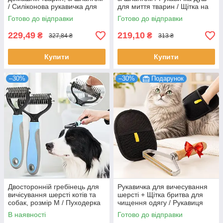
/ Силіконова рукавичка для
для миття тварин / Щітка на
миття тварин
долоню для купання собак
Готово до відправки
Готово до відправки
229,49
219,10
₴
₴
327,84 ₴
313 ₴
Купити
Купити
–30%
–30%
Подарунок
Двосторонній гребінець для
Рукавичка для вичесування
вичісування шерсті котів та
шерсті + Щітка бритва для
собак, розмір М / Пуходерка
чищення одягу / Рукавиця
для домашніх тварин /
для прибирання шерсті /
В наявності
Готово до відправки
Ковтуноріз для собак
Щітка-рукавичка для шерсті