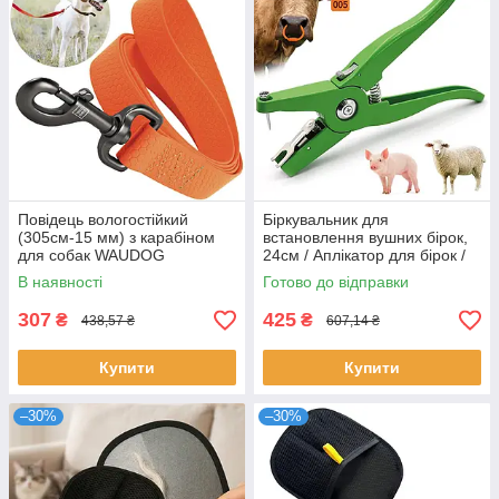
Повідець вологостійкий
Біркувальник для
(305см-15 мм) з карабіном
встановлення вушних бірок,
для собак WAUDOG
24см / Аплікатор для бірок /
Waterproof, S / Повідець для
Біркувальник для тварин
В наявності
Готово до відправки
прогулянок з собакою
307
425
₴
₴
438,57 ₴
607,14 ₴
Купити
Купити
–30%
–30%