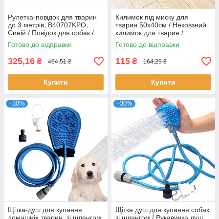
Рулетка-повідок для тварин
Килимок під миску для
до 3 метрів, B40707KPO,
тварин 50х40см / Нековзний
Синій / Повідок для собак /
килимок для тварин /
Автоматичний повідок
Килимок-підставка під миски
Готово до відправки
Готово до відправки
325,16
115
₴
₴
464,51 ₴
164,29 ₴
Купити
Купити
–30%
–30%
Щітка-душ для купання
Щітка душ для купання собак
домашніх тварин, зі шлангом
зі шлангом / Рукавичка душ