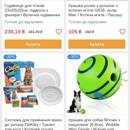
Годівниця для птахів
Іграшка ролик з кулькою з
23х20х20см, підвісна з
котячої м'яти G818, колір
фанери / Вулична годівничка
Мікс / Котяча м'ята / Ласощі-
конструктор для пташок /
кулька з м'ятою для котів
Готово до відправки
Готово до відправки
Збірна годівниця
239,19
105
₴
₴
341,70 ₴
150 ₴
Купити
Купити
–30%
–30%
Система для привчання кішок
Іграшка для собак М'ячик з
до унітазу CitiKitty / Туалет
пищалкою (8,8см), Wobble
для кота / Котячий туалет
Wag Giggle / М'ячик для