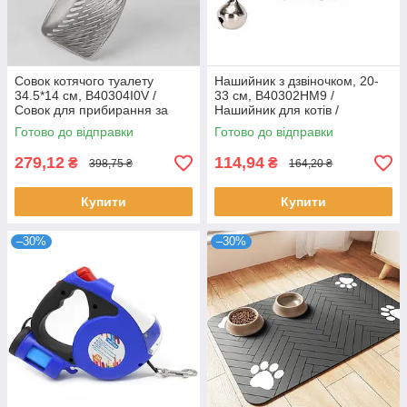
Совок котячого туалету
Нашийник з дзвіночком, 20-
34.5*14 см, B40304I0V /
33 см, B40302HM9 /
Совок для прибирання за
Нашийник для котів /
тваринами / Лопатка для
Нашийник водостійкий
Готово до відправки
Готово до відправки
наповнювача
279,12
114,94
₴
₴
398,75 ₴
164,20 ₴
Купити
Купити
–30%
–30%