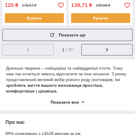
125
139,71
₴
₴
178,57 ₴
199,58 ₴
Купити
Купити
Показати ще
1
/ 37
Домашні тварини – найщиріші та найвідданіші істоти. Тому
нам так хочеться чимось відплатити за їхнє кохання. З ринку
представлений великий вибір різного роду зоотоварів, які
зроблять життя вашого вихованця простіше,
комфортніше і цікавіше.
А щоб знайти те, що потрібно саме Вами та Вашому
Показати все
улюбленцю, було легко та приємно, ми розділилися весь наш
асортимент у категорії
Зоотовари
на зручні групи товарів:
іграшки для тварин;
Про нас
інструменти для грумінгу
89% позитивних з 14528 відгуків за рік
У магазині
RedMoon
зібрані найкращі Зоотовари, які ви