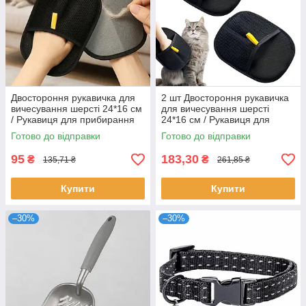
Двостороння рукавичка для
2 шт Двостороння рукавичка
вичесування шерсті 24*16 см
для вичесування шерсті
/ Рукавиця для прибирання
24*16 см / Рукавиця для
шерсті / Щітка-рукавичка для
прибирання шерсті / Щітка
Готово до відправки
Готово до відправки
шерсті
для шерсті
95
183,30
₴
₴
135,71 ₴
261,85 ₴
Купити
Купити
–30%
–30%