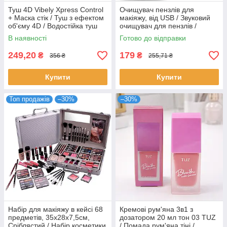
Туш 4D Vibely Xpress Control
Очищувач пензлів для
+ Маска стік / Туш з ефектом
макіяжу, від USB / Звуковий
об'єму 4D / Водостійка туш
очищувач для пензлів /
подовжувальна
Електрична чистилка для
В наявності
Готово до відправки
пензлів
249,20
179
₴
₴
356 ₴
255,71 ₴
Купити
Купити
Топ продажів
–30%
–30%
Набір для макіяжу в кейсі 68
Кремові рум'яна 3в1 з
предметів, 35х28х7,5см,
дозатором 20 мл тон 03 TUZ
Сріблястий / Набір косметики
/ Помада рум'яна тіні /