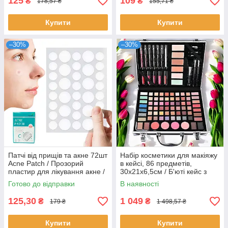
125
109
₴
₴
178,57 ₴
155,71 ₴
Купити
Купити
–30%
–30%
Патчі від прищів та акне 72шт
Набір косметики для макіяжу
Acne Patch / Прозорий
в кейсі, 86 предметів,
пластир для лікування акне /
30х21х6,5см / Б'юті кейс з
Протизапальні наклейки
косметикою в подарунковій
Готово до відправки
В наявності
валізі
125,30
1 049
₴
₴
179 ₴
1 498,57 ₴
Купити
Купити