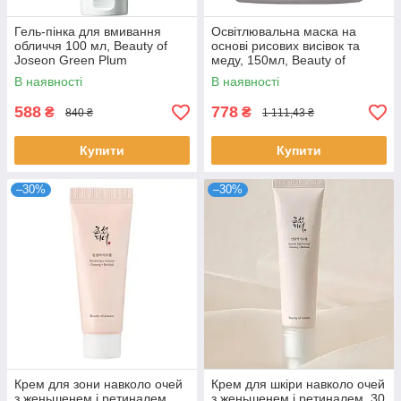
Гель-пінка для вмивання
Освітлювальна маска на
обличчя 100 мл, Beauty of
основі рисових висівок та
Joseon Green Plum
меду, 150мл, Beauty of
Refreshing Cleanser /
Joseon / Очищаюча маска
В наявності
В наявності
Очіщувальний гель для
для обличчя для всіх типів
обличчя
шкіри
588
778
₴
₴
840 ₴
1 111,43 ₴
Купити
Купити
–30%
–30%
Крем для зони навколо очей
Крем для шкіри навколо очей
з женьшенем і ретиналем,
з женьшенем і ретиналем, 30