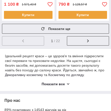
обличчя
1 100
790
₴
₴
1 571,43 ₴
1 128,57 ₴
Купити
Купити
Показати ще
1
/ 22
Ідеальний рецепт краси – це здоров'я та вміння підкреслити
свої переваги та приховати недоліки. На щастя, сьогодні є
безліч засобів, які допомагають досягти такого результату
навіть без походу до салону краси. Йдеться, звичайно ж, про
Декоративну косметику
та
Косметику по догляду
.
Перша відповідає за здоров'я, живлячи верхні шари
Показати все
епідермісу корисними речовинами, які змушують шкіру сяяти
зсередини. Друга довершує результат, перетворюючи ваше
обличчя на справжнє полотно, на якому ви у співавторстві з
Про нас
матінкою природою можете намалювати справжній шедевр.
Як купити декоративну косметику та косметику по
89% позитивних з 14543 відгуків за рік