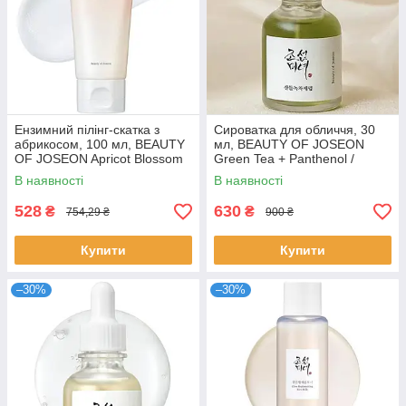
Ензимний пілінг-скатка з
Сироватка для обличчя, 30
абрикосом, 100 мл, BEAUTY
мл, BEAUTY OF JOSEON
OF JOSEON Apricot Blossom
Green Tea + Panthenol /
Peeling Gel / Пілінг-гель для
Сироватка для догляду за
В наявності
В наявності
обличчя
обличчям
528
630
₴
₴
754,29 ₴
900 ₴
Купити
Купити
–30%
–30%