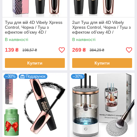
Туш для вій 4D Vibely Xpress
2шт Туш для вій 4D Vibely
Control, Чорна / Туш з
Xpress Control, Чорна / Туш з
ефектом об'єму 4D /
ефектом об'єму 4D /
Водостійка туш подовжуюча
Водостійка туш подовжуюча
В наявності
В наявності
139
269
₴
₴
198,57 ₴
384,29 ₴
Купити
Купити
–30%
Подарунок
–30%