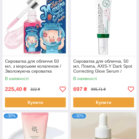
Сироватка для обличчя 50
Сироватка для обличча, 50
мл, з морським колагеном /
мл, Помпа, AXIS-Y Dark Spot
Зволожуюча сироватка
Correcting Glow Serum /
Освітлювальна сироватка
В наявності
В наявності
проти пігментації
225,40
697
₴
₴
322 ₴
995,71 ₴
Купити
Купити
–30%
–30%