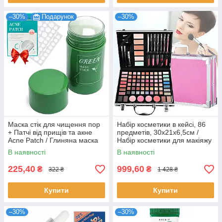
–30%
Подарунок
–30%
Маска стік для чищення пор
Набір косметики в кейсі, 86
+ Патчі від прищів та акне
предметів, 30х21х6,5см /
Acne Patch / Глиняна маска
Набір косметики для макіяжу
від чорних цяток
/ Б'юті бокс з косметикою
В наявності
В наявності
225,40
999,60
₴
₴
322 ₴
1 428 ₴
Купити
Купити
–30%
–30%