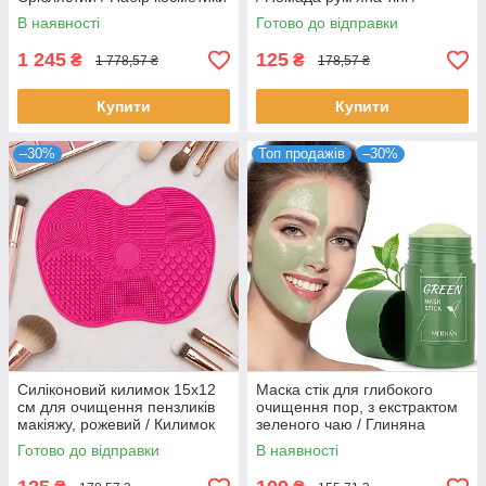
для макіяжу / Косметичний
Рум'яна рідкі
В наявності
Готово до відправки
набір
1 245
125
₴
₴
1 778,57 ₴
178,57 ₴
Купити
Купити
–30%
Топ продажів
–30%
Силіконовий килимок 15х12
Маска стік для глибокого
см для очищення пензликів
очищення пор, з екстрактом
макіяжу, рожевий / Килимок
зеленого чаю / Глиняна
для миття пензликів / Силікон
маска для обличчя від чорних
Готово до відправки
В наявності
для очищення щіточок
цяток