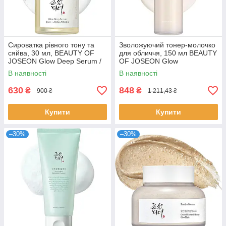
Сироватка рівного тону та
Зволожуючий тонер-молочко
сяйва, 30 мл, BEAUTY OF
для обличчя, 150 мл BEAUTY
JOSEON Glow Deep Serum /
OF JOSEON Glow
Серум для обличчя /
Replenishing Rice Milk /
В наявності
В наявності
Сироватка для обличчя
Зволожуючий молочний
тонер
630
848
₴
₴
900 ₴
1 211,43 ₴
Купити
Купити
–30%
–30%