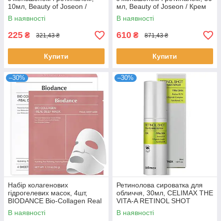
10мл, Beauty of Joseon /
мл, Beauty of Joseon / Крем
Крем для шкіри навколо очей
навколо очей / Крем для зони
В наявності
В наявності
навколо очей
225
610
₴
₴
321,43 ₴
871,43 ₴
Купити
Купити
–30%
–30%
Набір колагенових
Ретинолова сироватка для
гідрогелевих масок, 4шт,
обличчя, 30мл, CELIMAX THE
BIODANCE Bio-Collagen Real
VITA-A RETINOL SHOT
Deep Mask / Комплект масок
TIGHTENING SERUM /
В наявності
В наявності
для інтенсивного зволоження
Заспокійливий серум для