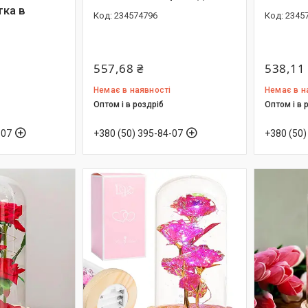
тка в
234574796
2345
557,68 ₴
538,11
Немає в наявності
Немає в н
Оптом і в роздріб
Оптом і в 
-07
+380 (50) 395-84-07
+380 (50)