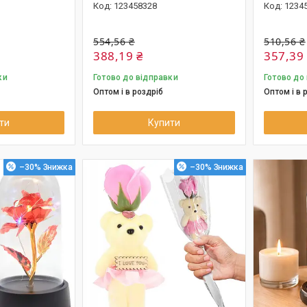
123458328
1234
554,56 ₴
510,56 ₴
388,19 ₴
357,39
ки
Готово до відправки
Готово до
Оптом і в роздріб
Оптом і в 
ти
Купити
–30%
–30%