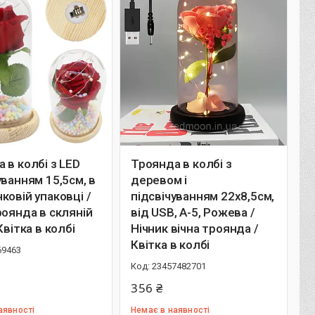
 в колбі з LED
Троянда в колбі з
уванням 15,5см, в
деревом і
ковій упаковці /
підсвічуванням 22х8,5см,
роянда в скляній
від USB, A-5, Рожева /
Квітка в колбі
Нічник вічна троянда /
Квітка в колбі
69463
23457482701
356 ₴
аявності
Немає в наявності