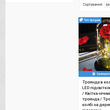
Топ продаж
Залишило
Троянда в кол
LED підсвітко
/ Квітка-нічни
троянда / Тр
колбі на дере