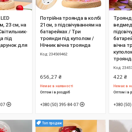
 LED
Потрійна троянда в колбі
Троянда
м, 23 см, на
21см, з підсвічуванням на
ведмед
Світильник-
батарейках / Три
підсвіч
а під
троянди під куполом /
батарей
дарунок для
Нічник вічна троянда
вічна т
куполом
234569462
троянд
2345
656,27 ₴
422 ₴
Немає в наявності
Немає в н
Оптом і в роздріб
Оптом і в 
-07
+380 (50) 395-84-07
+380 (50)
Топ продаж