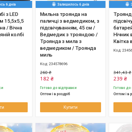
сь 6 днів
Залишилось 6 днів
бі з LED
Мильна троянда на
Троянда
м 15,5х5,5
паличці з ведмедиком, з
підсвіч
на / Вічна
підсвічуванням, 45 см /
батарей
яній колбі
Ведмедик з трояндою /
Нічник 
Троянда з мила з
Квітка 
ведмедиком / Троянда
2345
миль
234578696
260 ₴
341,43 ₴
182 ₴
239 ₴
ки
Готово до відправки
Готово до
Оптом і в роздріб
Оптом і в 
ти
Купити