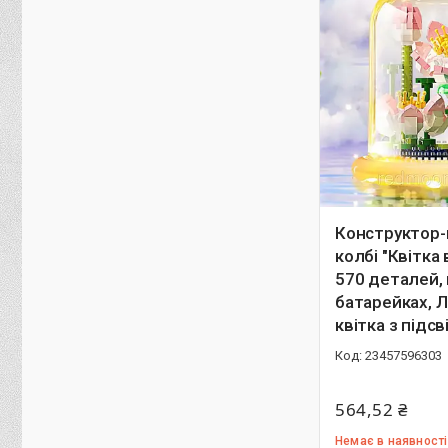
Конструктор-н
колбі "Квітка
570 деталей, 
батарейках, Л
квітка з підс
23457596303
564,52 ₴
Немає в наявності