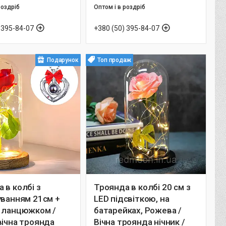
роздріб
Оптом і в роздріб
 395-84-07
+380 (50) 395-84-07
Подарунок
Топ продаж
 в колбі з
Троянда в колбі 20 см з
уванням 21см +
LED підсвіткою, на
з ланцюжком /
батарейках, Рожева /
вічна троянда
Вічна троянда нічник /