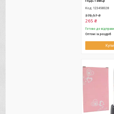
підставці
123458328
378,57 ₴
265 ₴
Готово до відправ
Оптом і в роздріб
Купи