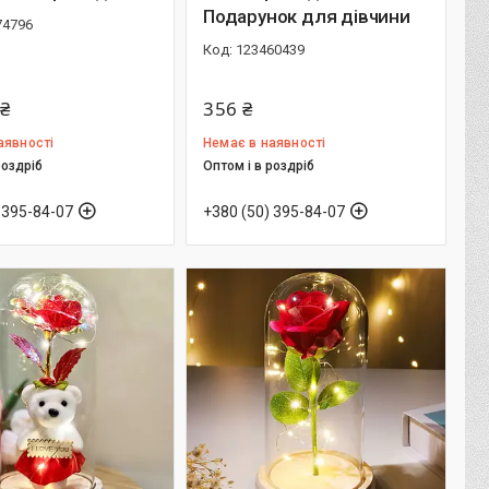
Подарунок для дівчини
74796
123460439
 ₴
356 ₴
аявності
Немає в наявності
роздріб
Оптом і в роздріб
 395-84-07
+380 (50) 395-84-07