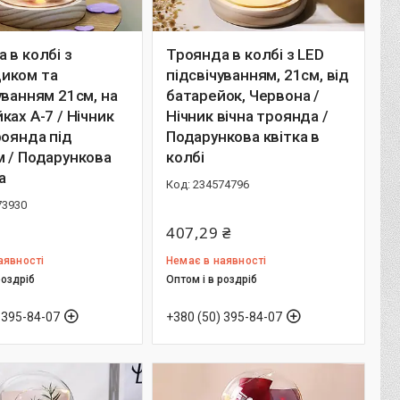
 в колбі з
Троянда в колбі з LED
иком та
підсвічуванням, 21см, від
уванням 21см, на
батарейок, Червона /
ках A-7 / Нічник
Нічник вічна троянда /
роянда під
Подарункова квітка в
 / Подарункова
колбі
а
234574796
73930
407,29 ₴
аявності
Немає в наявності
роздріб
Оптом і в роздріб
 395-84-07
+380 (50) 395-84-07