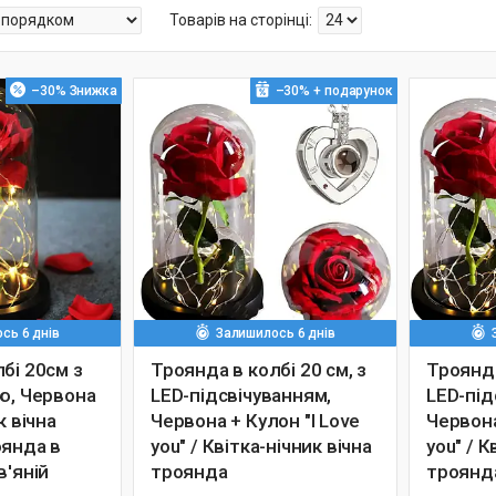
–30%
–30%
сь 6 днів
Залишилось 6 днів
бі 20см з
Троянда в колбі 20 см, з
Троянда
ю, Червона
LED-підсвічуванням,
LED-під
к вічна
Червона + Кулон "I Love
Червона
оянда в
you" / Квітка-нічник вічна
you" / К
в'яній
троянда
троянд