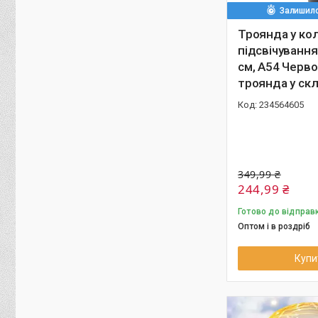
Залишило
Троянда у кол
підсвічування
см, A54 Черво
троянда у скл
234564605
349,99 ₴
244,99 ₴
Готово до відправ
Оптом і в роздріб
Купи