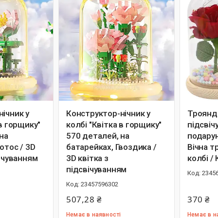
ічник у
Конструктор-нічник у
Троянда
 в горщику"
колбі "Квітка в горщику"
підсвіч
на
570 деталей, на
подарун
отос / 3D
батарейках, Гвоздика /
Вічна т
вічуванням
3D квітка з
колбі / 
підсвічуванням
2345
23457596302
507,28 ₴
370 ₴
Немає в наявності
Немає в н