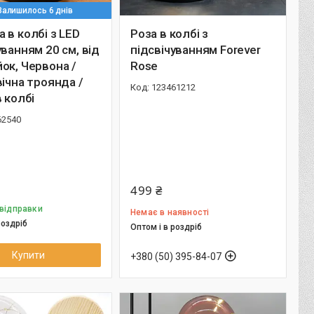
Залишилось 6 днів
 в колбі з LED
Роза в колбі з
уванням 20 см, від
підсвічуванням Forever
ок, Червона /
Rose
вічна троянда /
123461212
в колбі
62540
499 ₴
 відправки
Немає в наявності
роздріб
Оптом і в роздріб
Купити
+380 (50) 395-84-07