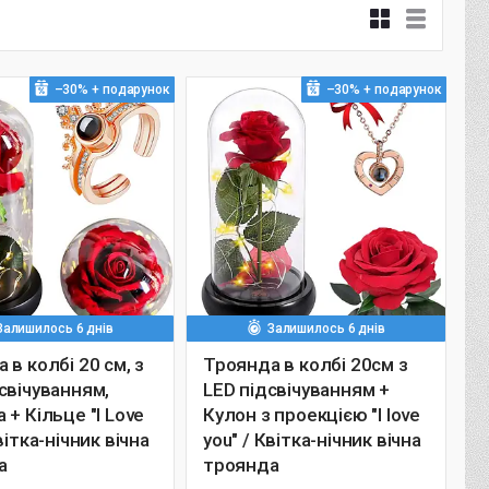
–30%
–30%
Залишилось 6 днів
Залишилось 6 днів
 в колбі 20 см, з
Троянда в колбі 20см з
свічуванням,
LED підсвічуванням +
 + Кільце "I Love
Кулон з проекцією "I love
вітка-нічник вічна
you" / Квітка-нічник вічна
а
троянда