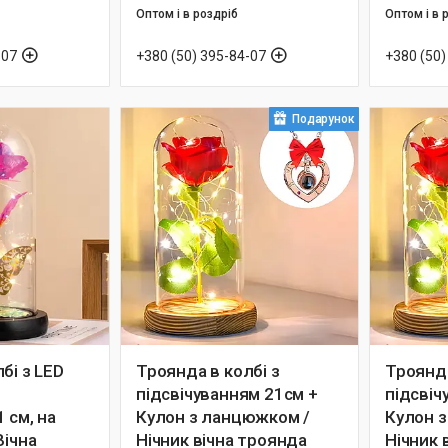
Оптом і в роздріб
Оптом і в 
-07
+380 (50) 395-84-07
+380 (50)
Подарунок
бі з LED
Троянда в колбі з
Троянда
підсвічуванням 21см +
підсвіч
 см, на
Кулон з ланцюжком /
Кулон 
Вічна
Нічник вічна троянда
Нічник 