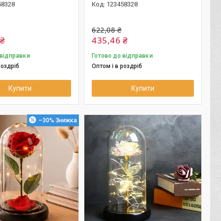
58328
123458328
622,08 ₴
 ₴
435,46 ₴
 відправки
Готово до відправки
роздріб
Оптом і в роздріб
Купити
Купити
–30%