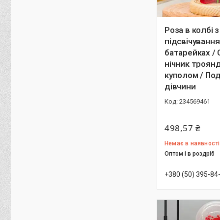
Роза в колбі з
підсвічування
батарейках / 
нічник троянд
куполом / По
дівчини
234569461
498,57 ₴
Немає в наявності
Оптом і в роздріб
+380 (50) 395-84