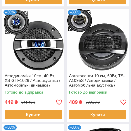
–30%
–30%
Автодинаміки 10см, 40 Вт,
Автоколонки 10 см, 60Вт, TS-
XS-GTF1026 / Автоакустика /
A1095S / Автодинаміки /
Автомобільні динаміки /
Автомобільна акустика /
Колонки в машину
Колонки для авто /
Готово до відправки
Готово до відправки
Автоакустика
449
489
₴
₴
641,43 ₴
698,57 ₴
Купити
Купити
–30%
–30%