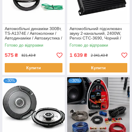
Автомобільні динаміки 300Вт,
Автомобільний підсилювач
TS-A1374E / Автоколонки /
звуку 2-канальний, 2400W,
Автодинаміки / Автоакустика /
Pervoi CTC-3690, Чорний /
Автомобільні колонки в
Автопідсилювач звуку /
Готово до відправки
Готово до відправки
машину
Підсилювач звуку в авто
575
1 639
₴
₴
821,43 ₴
2 341,43 ₴
Купити
Купити
–30%
–30%