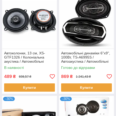
Автоколонки, 13 см, XS-
Автомобільні динаміки 6"х9",
GTF1326 / Колоніальна
100Вт, TS-A6995S /
акустика / Автомобільні
Автоакустика / Автомобільні
динаміки в машину /
колонки в машину /
В наявності
Готово до відправки
Автоакустика
Автодинаміки
489
869
₴
₴
698,57 ₴
1 241,43 ₴
Купити
Купити
–30%
–30%