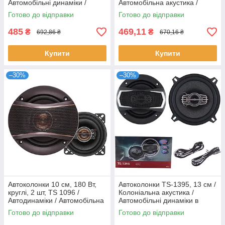
Автомобільні динаміки /
Автомобільна акустика /
Автоакустика / Автомобільні
Автомобільні динаміки /
Готово до відправки
Готово до відправки
колонки / Динаміки для авто
Колонки для авто /
Автоакустика
485
469,11
₴
₴
692,86 ₴
670,16 ₴
Купити
Купити
–30%
–30%
Автоколонки 10 см, 180 Вт,
Автоколонки TS-1395, 13 см /
круглі, 2 шт, TS 1096 /
Колоніальна акустика /
Автодинаміки / Автомобільна
Автомобільні динаміки в
акустика / Колонки для авто /
машину / Автоакустика
Готово до відправки
Готово до відправки
Автоакустика