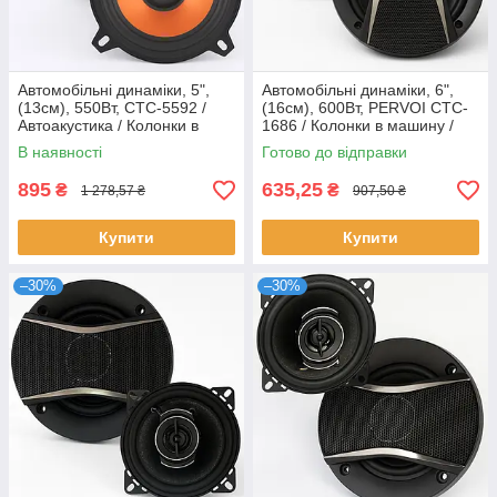
Автомобільні динаміки, 5",
Автомобільні динаміки, 6",
(13см), 550Вт, CTC-5592 /
(16см), 600Вт, PERVOI CTC-
Автоакустика / Колонки в
1686 / Колонки в машину /
машину / Автодинаміки
Автодинаміки / Автоакустика
В наявності
Готово до відправки
895
635,25
₴
₴
1 278,57 ₴
907,50 ₴
Купити
Купити
–30%
–30%