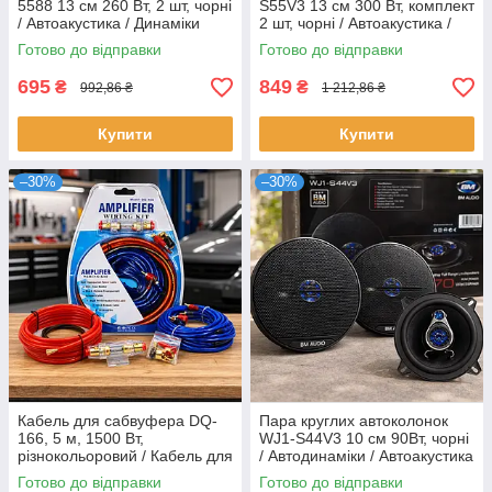
5588 13 см 260 Вт, 2 шт, чорні
S55V3 13 см 300 Вт, комплект
/ Автоакустика / Динаміки
2 шт, чорні / Автоакустика /
Динаміки
Готово до відправки
Готово до відправки
695
849
₴
₴
992,86 ₴
1 212,86 ₴
Купити
Купити
–30%
–30%
Кабель для сабвуфера DQ-
Пара круглих автоколонок
166, 5 м, 1500 Вт,
WJ1-S44V3 10 см 90Вт, чорні
різнокольоровий / Кабель для
/ Автодинаміки / Автоакустика
сабвуфера / Провід для
Готово до відправки
Готово до відправки
підсилювача