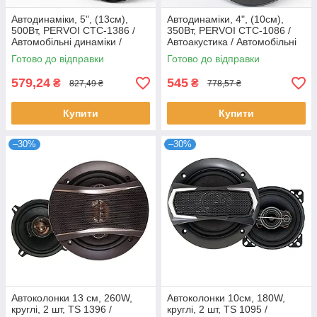
Автодинаміки, 5", (13см),
Автодинаміки, 4", (10см),
500Вт, PERVOI CTC-1386 /
350Вт, PERVOI CTC-1086 /
Автомобільні динаміки /
Автоакустика / Автомобільні
Автоакустика / Колонки в
динаміки / Колонки в машину
Готово до відправки
Готово до відправки
машину
579,24
545
₴
₴
827,49 ₴
778,57 ₴
Купити
Купити
–30%
–30%
Автоколонки 13 см, 260W,
Автоколонки 10см, 180W,
круглі, 2 шт, TS 1396 /
круглі, 2 шт, TS 1095 /