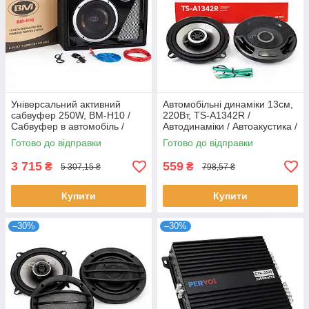
Універсальний активний
Автомобільні динаміки 13см,
сабвуфер 250W, BM-H10 /
220Вт, TS-A1342R /
Сабвуфер в автомобіль /
Автодинаміки / Автоакустика /
Активний сабвуфер в машину
Автомобільні колонки в
Готово до відправки
Готово до відправки
машину
3 715
559
₴
₴
5 307,15 ₴
798,57 ₴
Купити
Купити
–30%
–30%