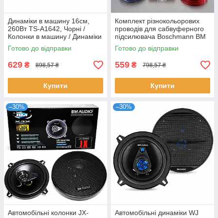
Динаміки в машину 16см,
Комплект різнокольорових
260Вт TS-A1642, Чорні /
проводів для сабвуферного
Колонки в машину / Динаміки
підсилювача Boschmann BM
автомобільні / Автомобільна
Audio AWT-8K / Кабелі для
Готово до відправки
Готово до відправки
акустика / Автодинаміки
автоакустики
629
559
₴
₴
898,57 ₴
798,57 ₴
Купити
Купити
–30%
–30%
Автомобільні колонки JX-
Автомобільні динаміки WJ