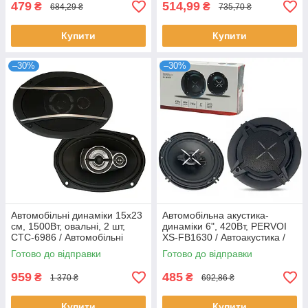
479
514,99
₴
₴
684,29 ₴
735,70 ₴
Купити
Купити
–30%
–30%
Автомобільні динаміки 15х23
Автомобільна акустика-
см, 1500Вт, овальні, 2 шт,
динаміки 6", 420Вт, PERVOI
CTC-6986 / Автомобільні
XS-FB1630 / Автоакустика /
колонки / Автоакустика /
Автодинаміки / Колонки в
Готово до відправки
Готово до відправки
Колонки в машину
машину
959
485
₴
₴
1 370 ₴
692,86 ₴
Купити
Купити