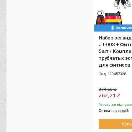
Залишило
Набор эспанд
JT-003 + Фит
5шт / Компле
трубчатых эс
для фитнеса
123457328
374,58 ₴
262,21 ₴
Готово до відправ
Оптом і в роздріб
Купи