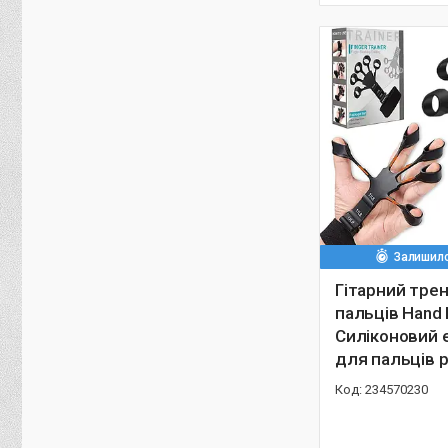
Залишило
Гітарний тре
пальців Hand P
Силіконовий 
для пальців 
234570230