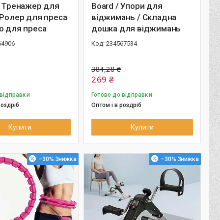
/ Тренажер для
Board / Упори для
 Ролер для преса
віджимань / Складна
о для преса
дошка для віджимань
64906
234567534
384,28 ₴
269 ₴
 відправки
Готово до відправки
роздріб
Оптом і в роздріб
Купити
Купити
–30%
–30%