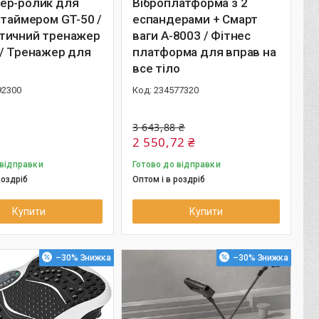
ер-ролик для
Віброплатформа з 2
 таймером GT-50 /
еспандерами + Смарт
тичний тренажер
ваги A-8003 / Фітнес
 / Тренажер для
платформа для вправ на
все тіло
92300
234577320
3 643,88 ₴
2 550,72 ₴
 відправки
Готово до відправки
роздріб
Оптом і в роздріб
Купити
Купити
–30%
–30%