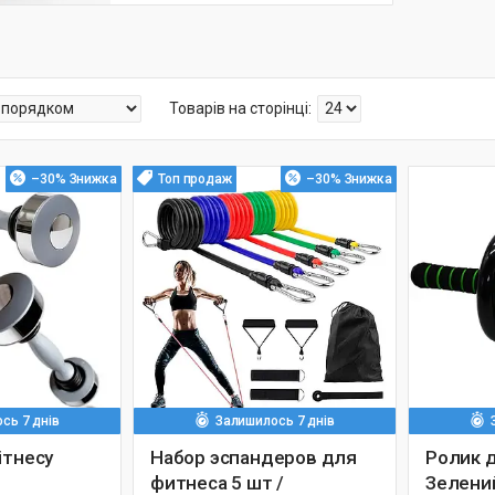
–30%
Топ продаж
–30%
сь 7 днів
Залишилось 7 днів
ітнесу
Набор эспандеров для
Ролик 
фитнеса 5 шт /
Зелений