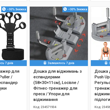
–30%
–30%
сь 7 днів
Залишилось 7 днів
нажер для
Дошка для віджимань з
Дошка 
uller /
еспандерами
Push Up
еспандер
(58×30×11см), Locisne /
Регуль
руки
Фітнес-тренажер для
тренаж
преса / Упори для
віджима
віджимання
підлог
234571934
2345