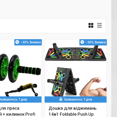
–30%
–30%
Залишилось 7 днів
Залишилось 7 днів
для преса
Дошка для віджимань
 + килимок Profi
14в1 Foldable Push Up