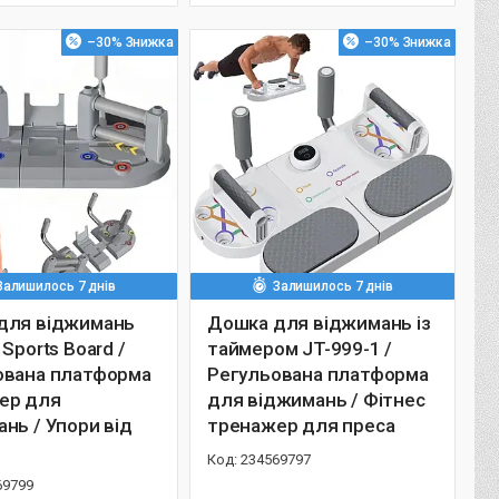
–30%
–30%
Залишилось 7 днів
Залишилось 7 днів
для віджимань
Дошка для віджимань із
 Sports Board /
таймером JT-999-1 /
ована платформа
Регульована платформа
ер для
для віджимань / Фітнес
нь / Упори від
тренажер для преса
и
234569797
69799