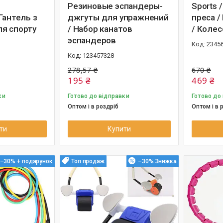
Резиновые эспандеры-
Sports 
Гантель з
джгуты для упражнений
преса /
я спорту
/ Набор канатов
/ Колес
эспандеров
2345
123457328
278,57 ₴
670 ₴
195 ₴
469 ₴
ки
Готово до відправки
Готово до
Оптом і в роздріб
Оптом і в 
ти
Купити
–30%
Топ продаж
–30%