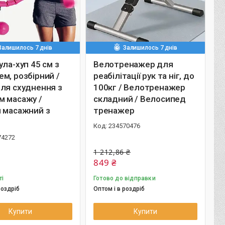
Залишилось 7 днів
Залишилось 7 днів
ула-хуп 45 см з
Велотренажер для
м, розбірний /
реабілітації рук та ніг, до
ля схуднення з
100кг / Велотренажер
м масажу /
складний / Велосипед
п масажний з
тренажер
234570476
74272
1 212,86 ₴
849 ₴
ті
Готово до відправки
роздріб
Оптом і в роздріб
Купити
Купити