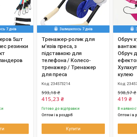
сь 7 днів
Залишилось 7 днів
еров 5шт
Тренажер-ролик для
Обруч х
нес резинки
м'язів преса, з
вантаже
кт
підставкою для
Обруч д
пандеров
телефона / Колесо-
ефекто
тренажер / Тренажер
Хулаху
для преса
кулею
234573214
2345
593,18 ₴
598,57 ₴
415,23 ₴
419 ₴
ки
Готово до відправки
В наявнос
Оптом і в роздріб
Оптом і в 
ти
Купити