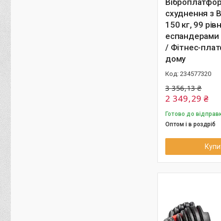
Віброплатфо
схуднення з B
150 кг, 99 рівн
еспандерами 
/ Фітнес-пла
дому
234577320
3 356,13 ₴
2 349,29 ₴
Готово до відправ
Оптом і в роздріб
Купи