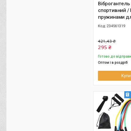
Віброгантель
спортивний / 
пружинами дл
234561319
421,43 ₴
295 ₴
Готово до відправ
Оптом і в роздріб
Купи