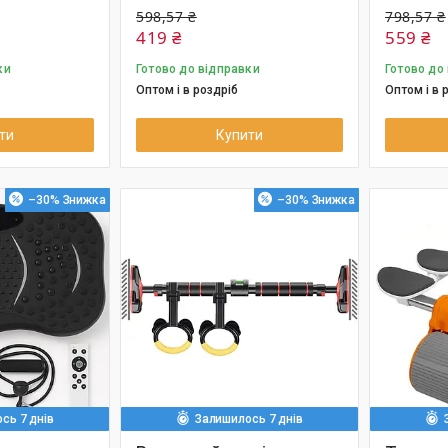
598,57 ₴
798,57 ₴
419 ₴
559 ₴
ки
Готово до відправки
Готово до
Оптом і в роздріб
Оптом і в 
ти
Купити
–30%
–30%
сь 7 днів
Залишилось 7 днів