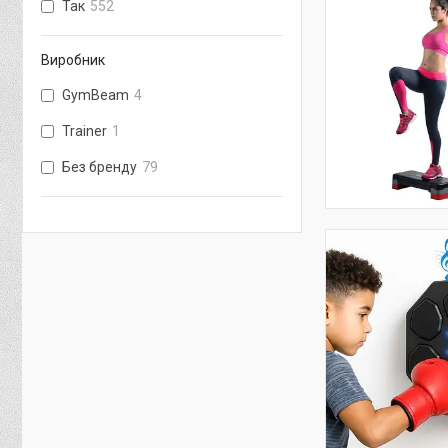
Так
552
Виробник
GymBeam
4
Trainer
1
Без бренду
79