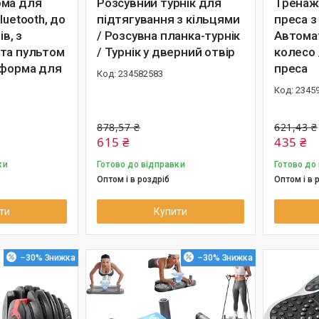
рма для
Розсувний турнік для
Тренаж
luetooth, до
підтягування з кільцями
преса з
ів, з
/ Розсувна планка-турнік
Автома
та пультом
/ Турнік у дверний отвір
колесо
тформа для
преса
234582583
2345
878,57 ₴
621,43 ₴
615 ₴
435 ₴
ки
Готово до відправки
Готово до
Оптом і в роздріб
Оптом і в 
ти
Купити
–30%
–30%