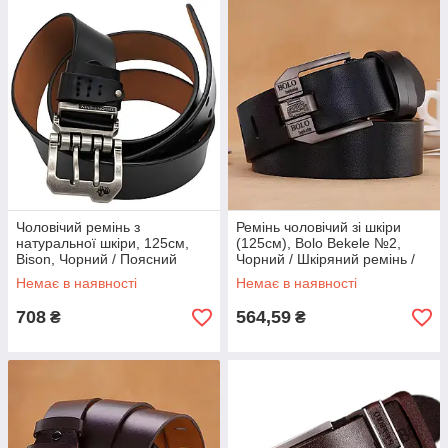
Чоловічий ремінь з
Ремінь чоловічий зі шкіри
натуральної шкіри, 125см,
(125см), Bolo Bekele №2,
Bison, Чорний / Поясний
Чорний / Шкіряний ремінь /
ремінь шкіряний / Ремінь з
Ремінь під джинси
Немає в наявності
Немає в наявності
двома язичками
708
564,59
₴
₴