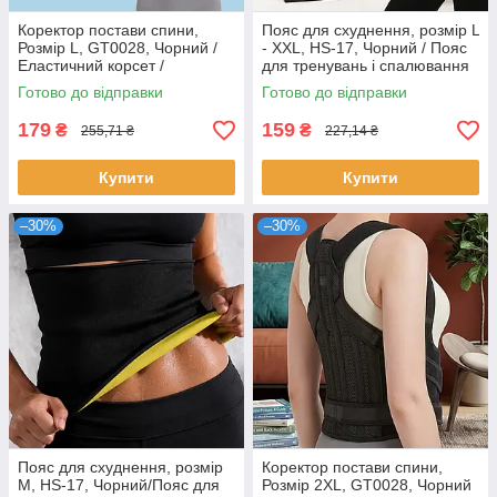
Коректор постави спини,
Пояс для схуднення, розмір L
Розмір L, GT0028, Чорний /
- XXL, HS-17, Чорний / Пояс
Еластичний корсет /
для тренувань і спалювання
Ортопедичний бандаж для
жиру / Корсет для схуднення
Готово до відправки
Готово до відправки
спини / Корсет для спини
/ Пояс для фітнесу
179
159
₴
₴
255,71 ₴
227,14 ₴
Купити
Купити
–30%
–30%
Пояс для схуднення, розмір
Коректор постави спини,
M, HS-17, Чорний/Пояс для
Розмір 2XL, GT0028, Чорний