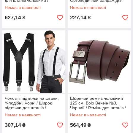
для штанів чоловічий /
Ортопедичний бандаж для
Шкіряний чоловічий ремінь
постави спини/корсет для
Немає в наявності
Немає в наявності
вирівнювання спини
627,14
227,14
₴
₴
Чоловічі підтяжки на штани,
Шкіряний ремінь чоловічий
Y-подібні, Чорні / Широкі
125 см, Bolo Bekele №3,
підтяжки для штанів /
Чорний / Ремінь для штанів /
Підтяжки тактичні
Ремінь шкіряний
Немає в наявності
Немає в наявності
307,14
564,49
₴
₴