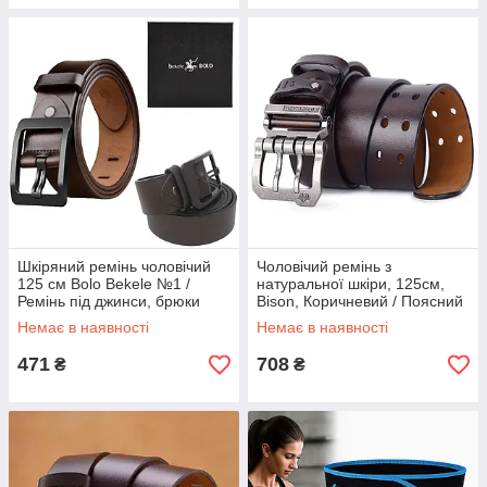
Шкіряний ремінь чоловічий
Чоловічий ремінь з
125 см Bolo Bekele №1 /
натуральної шкіри, 125см,
Ремінь під джинси, брюки
Bison, Коричневий / Поясний
Чорний
ремінь шкіряний / Ремінь з
Немає в наявності
Немає в наявності
двома язичками
471
708
₴
₴