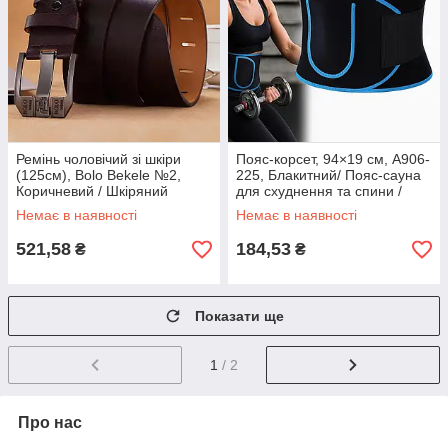
Ремінь чоловічий зі шкіри
Пояс-корсет, 94×19 см, A906-
(125см), Bolo Bekele №2,
225, Блакитний/ Пояс-сауна
Коричневий / Шкіряний
для схуднення та спини /
ремінь / Ремінь під джинси
Пояс для тренувань і
Немає в наявності
Немає в наявності
спалювання жиру
521,58
184,53
₴
₴
Показати ще
1
/ 2
Про нас