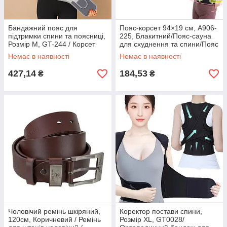
Бандажний пояс для
Пояс-корсет 94×19 см, A906-
підтримки спини та поясниці,
225, Блакитний/Пояс-сауна
Розмір M, GT-244 / Корсет
для схуднення та спини/Пояс
для спини з регулюванням
для тренувань і спалювання
Немає в наявності
Немає в наявності
розміру
427,14
184,53
₴
₴
Чоловічий ремінь шкіряний,
Коректор постави спини,
120см, Коричневий / Ремінь
Розмір XL, GT0028/