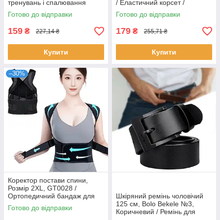
тренувань і спалювання
/ Еластичний корсет /
жиру/корсет для схуднення/
Ортопедичний бандаж для
Готово до відправки
Готово до відправки
Пояс для фітнесу
спини / Корсет для спини
159
179
₴
₴
227,14 ₴
255,71 ₴
Купити
Купити
–30%
Коректор постави спини,
Розмір 2XL, GT0028 /
Ортопедичний бандаж для
Шкіряний ремінь чоловічий
постави спини / Корсет для
125 см, Bolo Bekele №3,
Готово до відправки
вирівнювання спини
Коричневий / Ремінь для
штанів / Ремінь шкіряний