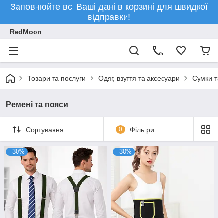
Заповнюйте всі Ваші дані в корзині для швидкої
відправки!
RedMoon
Товари та послуги
Одяг, взуття та аксесуари
Сумки т
Ремені та пояси
Сортування
0
Фільтри
–30%
–30%