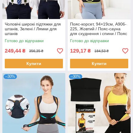
Чоловічі широкі підтяжки для
Пояс-корсет, 94×19см, A906-
штанів, Зелені / Лямки для
225, Жовтий / Пояс-сауна
штанів
для схуднення і спини / Пояс
для тренувань і спалювання
Готово до відправки
Готово до відправки
жиру
249,44
129,17
₴
₴
356,35 ₴
184,53 ₴
Купити
Купити
–30%
–30%