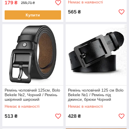
179
Немає в наявності
₴
255,71 ₴
565
₴
Купити
Ремінь чоловічий 125см, Bolo
Ремінь чоловічий 125 см Bolo
Bekele №2, Чорний / Ремінь
Bekele №1 / Ремінь під
шкіряний широкий
джинси, брюки Чорний
Немає в наявності
Немає в наявності
513
428
₴
₴