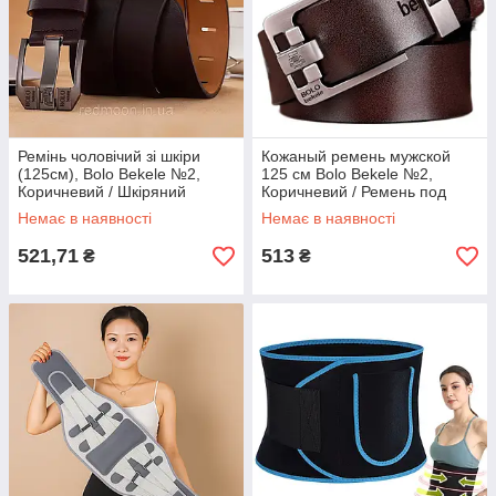
Ремінь чоловічий зі шкіри
Кожаный ремень мужской
(125см), Bolo Bekele №2,
125 см Bolo Bekele №2,
Коричневий / Шкіряний
Коричневий / Ремень под
ремінь / Ремінь під джинси
джинсы / Чоловічий шкіряний
Немає в наявності
Немає в наявності
ремінь
521,71
513
₴
₴