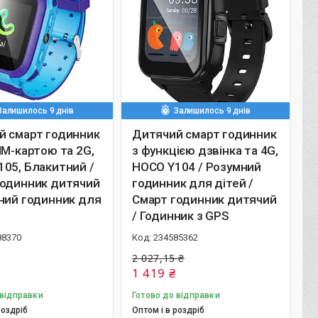
Залишилось 9 днів
Залишилось 9 днів
й смарт годинник
Дитячий смарт годинник
IM-картою та 2G,
з функцією дзвінка та 4G,
05, Блакитний /
HOCO Y104 / Розумний
годинник дитячий
годинник для дітей /
ний годинник для
Смарт годинник дитячий
/ Годинник з GPS
88370
234585362
2 027,15 ₴
1 419 ₴
 відправки
Готово до відправки
роздріб
Оптом і в роздріб