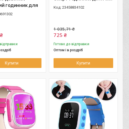
ий годинник для
23458834102
8691302
1 035,71 ₴
 ₴
725 ₴
 відправки
Готово до відправки
роздріб
Оптом і в роздріб
Купити
Купити