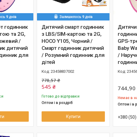
сь 9 днів
Залишилось 9 днів
т годинник
Дитячий смарт годинник
Дитячи
тою та 2G,
з LBS/SIM-картою та 2G,
годинн
ожевий /
HOCO Y105, Чорний /
GPS-тр
ик дитячий
Смарт годинник дитячий
Baby Wa
одинник для
/ Розумний годинник для
/ Наруч
дітей
годинни
23458837002
2345
778,57 ₴
545 ₴
744,90
ки
Готово до відправки
Немає в н
Оптом і в роздріб
Оптом і в 
ти
Купити
+380 (50)