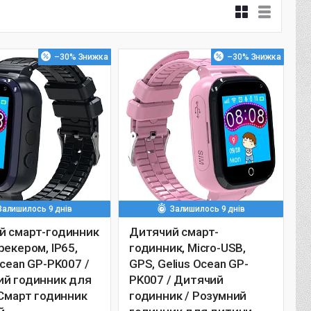
–30%
–30%
Залишилось 9 днів
Залишилось 9 днів
й смарт-годинник
Дитячий смарт-
рекером, IP65,
годинник, Micro-USB,
Ocean GP-PK007 /
GPS, Gelius Ocean GP-
ий годинник для
PK007 / Дитячий
 Смарт годинник
годинник / Розумний