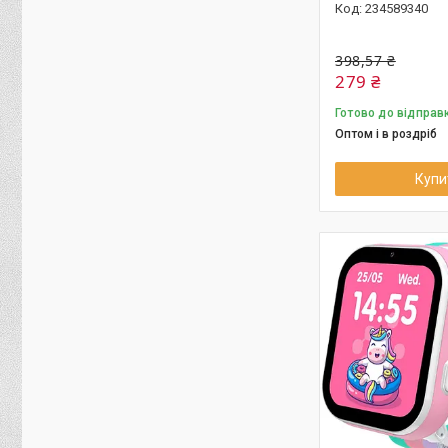
234589340
398,57 ₴
279 ₴
Готово до відправ
Оптом і в роздріб
Купи