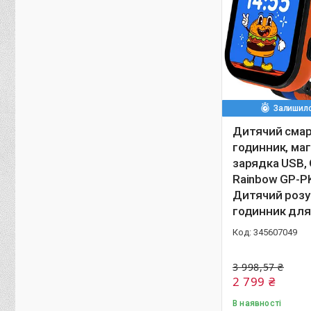
Залишило
Дитячий смар
годинник, маг
зарядка USB, 
Rainbow GP-P
Дитячий роз
годинник для
345607049
3 998,57 ₴
2 799 ₴
В наявності