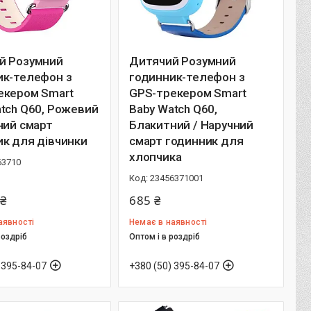
й Розумний
Дитячий Розумний
ик-телефон з
годинник-телефон з
екером Smart
GPS-трекером Smart
tch Q60, Рожевий
Baby Watch Q60,
ний смарт
Блакитний / Наручний
к для дівчинки
смарт годинник для
хлопчика
63710
23456371001
 ₴
685 ₴
аявності
Немає в наявності
роздріб
Оптом і в роздріб
 395-84-07
+380 (50) 395-84-07