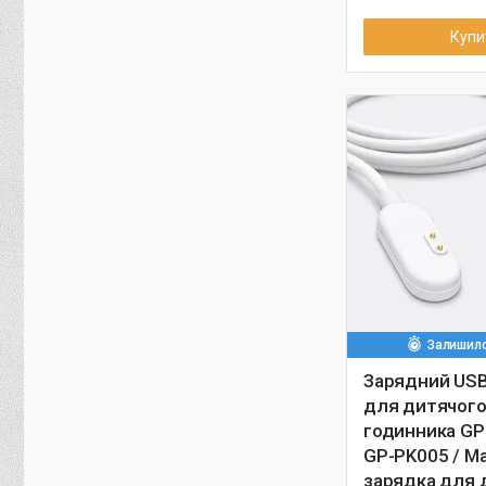
Купи
Залишило
Зарядний USB
для дитячого
годинника GP
GP-PK005 / М
зарядка для 