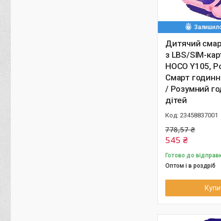
Залишило
Дитячий смар
з LBS/SIM-кар
HOCO Y105, Р
Смарт годинн
/ Розумний г
дітей
23458837001
778,57 ₴
545 ₴
Готово до відправ
Оптом і в роздріб
Купи