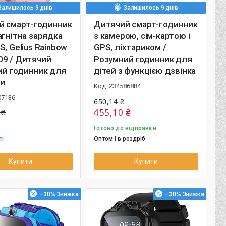
Залишилось 9 днів
Залишилось 9 днів
й смарт-годинник
Дитячий смарт-годинник
агнітна зарядка
з камерою, сім-картою і
S, Gelius Rainbow
GPS, ліхтариком /
09 / Дитячий
Розумний годинник для
ий годинник для
дітей з функцією дзвінка
ки
234586884
07136
650,14 ₴
455,10 ₴
 ₴
Готово до відправки
ті
Оптом і в роздріб
Купити
Купити
–30%
–30%