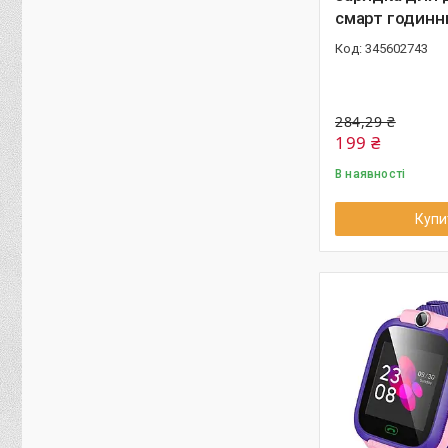
смарт годинн
345602743
284,29 ₴
199 ₴
В наявності
Купи