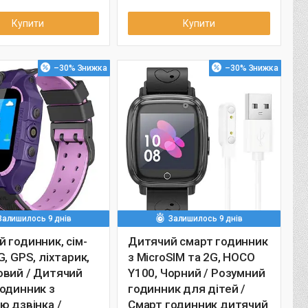
Купити
Купити
–30%
–30%
Залишилось 9 днів
Залишилось 9 днів
 годинник, сім-
Дитячий смарт годинник
G, GPS, ліхтарик,
з MicroSIM та 2G, HOCO
овий / Дитячий
Y100, Чорний / Розумний
одинник з
годинник для дітей /
ю дзвінка /
Смарт годинник дитячий