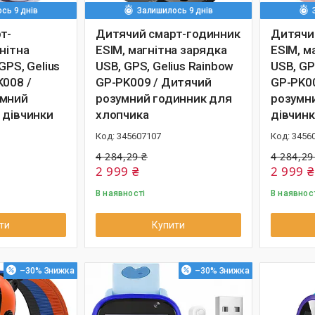
сь 9 днів
Залишилось 9 днів
т-
Дитячий смарт-годинник
Дитячи
нітна
ESIM, магнітна зарядка
ESIM, м
GPS, Gelius
USB, GPS, Gelius Rainbow
USB, GP
K008 /
GP-PK009 / Дитячий
GP-PK0
умний
розумний годинник для
розумн
 дівчинки
хлопчика
дівчин
345607107
3456
4 284,29 ₴
4 284,29
2 999 ₴
2 999 ₴
В наявності
В наявнос
ти
Купити
–30%
–30%