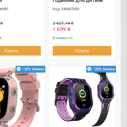
й
годинник для дитини
06991
345607020
 ₴
2 427,14 ₴
1 699 ₴
ті
В наявності
Купити
Купити
–30%
–30%