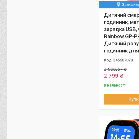
Залишило
Дитячий смар
годинник, маг
зарядка USB, 
Rainbow GP-P
Дитячий роз
годинник для
345607078
3 998,57 ₴
2 799 ₴
В наявності
Купи