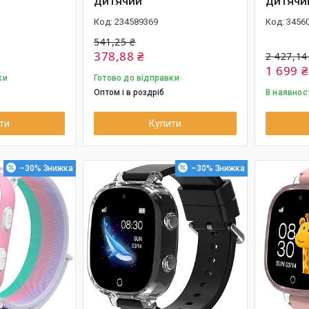
дитячий
дитячи
234589369
3456
541,25 ₴
378,88 ₴
2 427,14
1 699 ₴
ки
Готово до відправки
Оптом і в роздріб
В наявнос
ти
Купити
–30%
–30%