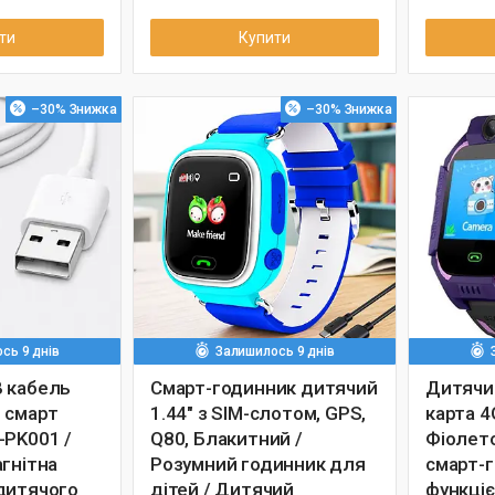
ти
Купити
–30%
–30%
сь 9 днів
Залишилось 9 днів
 кабель
Смарт-годинник дитячий
Дитячий
 смарт
1.44" з SIM-слотом, GPS,
карта 4
-PK001 /
Q80, Блакитний /
Фіолет
агнітна
Розумний годинник для
смарт-г
дитячого
дітей / Дитячий
функціє