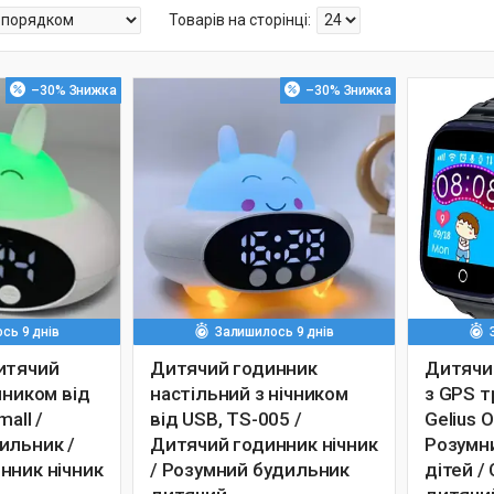
–30%
–30%
сь 9 днів
Залишилось 9 днів
итячий
Дитячий годинник
Дитячи
чником від
настільний з нічником
з GPS т
all /
від USB, TS-005 /
Gelius 
ильник /
Дитячий годинник нічник
Розумн
нник нічник
/ Розумний будильник
дітей /