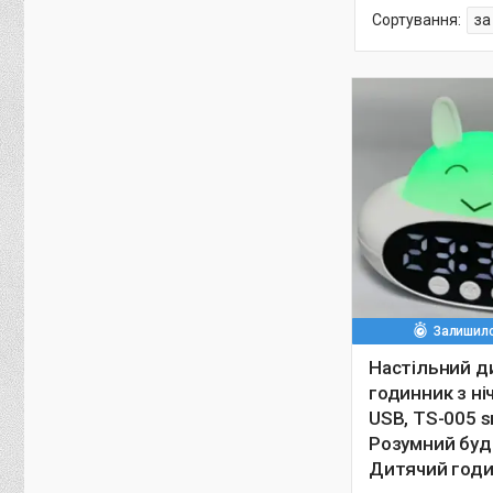
Залишило
Настільний д
годинник з ні
USB, TS-005 sm
Розумний буд
Дитячий годи