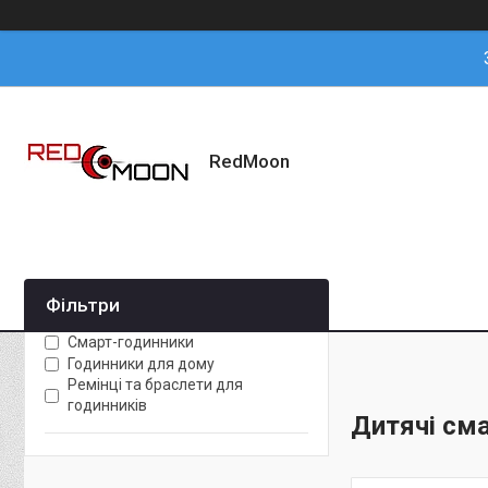
RedMoon
Фільтри
Смарт-годинники
Годинники для дому
Ремінці та браслети для
годинників
Дитячі см