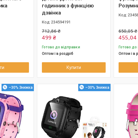
ика
годинник з функцією
Розумн
дзвінка
2345
234594191
712,86 ₴
650,05 ₴
499 ₴
455,04
Готово до відправки
Готово до
Оптом і в роздріб
Оптом і в 
ти
Купити
–30%
–30%