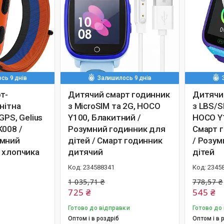
сь 9 днів
Залишилось 9 днів
т-
Дитячий смарт годинник
Дитячи
нітна
з MicroSIM та 2G, HOCO
з LBS/S
GPS, Gelius
Y100, Блакитний /
HOCO Y1
K008 /
Розумний годинник для
Смарт 
умний
дітей / Смарт годинник
/ Розум
 хлопчика
дитячий
дітей
234588341
2345
1 035,71 ₴
778,57 ₴
725 ₴
545 ₴
Готово до відправки
Готово до
Оптом і в роздріб
Оптом і в 