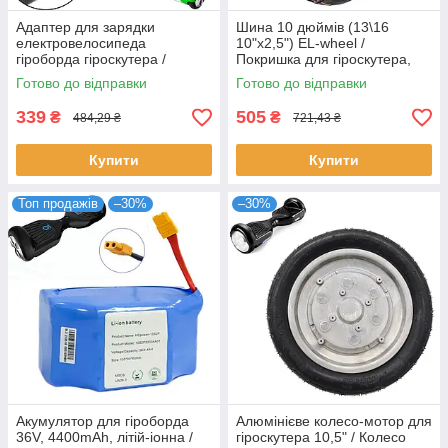
Адаптер для зарядки
Шина 10 дюймів (13\16
електровелосипеда
10"х2,5") EL-wheel /
гіроборда гіроскутера /
Покришка для гіроскутера,
Мережевий зарядний
електросамокату або
Готово до відправки
Готово до відправки
пристрій 42V
гіроборда
339
505
₴
₴
484,29 ₴
721,43 ₴
Купити
Купити
Топ продажів
–30%
–30%
Акумулятор для гіроборда
Алюмінієве колесо-мотор для
36V, 4400mAh, літій-іонна /
гіроскутера 10,5" / Колесо