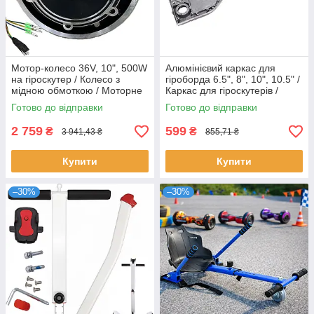
Мотор-колесо 36V, 10", 500W
Алюмінієвий каркас для
на гіроскутер / Колесо з
гіроборда 6.5", 8", 10", 10.5" /
мідною обмоткою / Моторне
Каркас для гіроскутерів /
колесо для гіроборда
Металевий корпус на сигвей
Готово до відправки
Готово до відправки
2 759
599
₴
₴
3 941,43 ₴
855,71 ₴
Купити
Купити
–30%
–30%