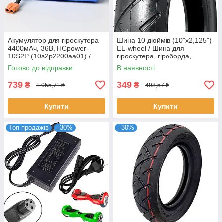
Акумулятор для гіроскутера
Шина 10 дюймів (10"х2,125")
4400мАч, 36В, HCpower-
EL-wheel / Шина для
10S2P (10s2p2200aa01) /
гіроскутера, гіроборда,
Акумуляторна батарея на
дитячого велосипеда або
Готово до відправки
В наявності
гіроборд
беговела
739
349
₴
₴
1 055,71 ₴
498,57 ₴
Купити
Купити
Топ продажів
–30%
–30%