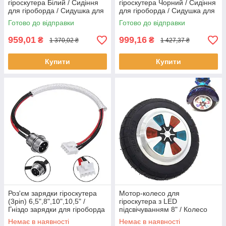
гіроскутера Білий / Сидіння
гіроскутера Чорний / Сидіння
для гіроборда / Сидушка для
для гіроборда / Сидушка для
гіроборда
гіроборда
Готово до відправки
Готово до відправки
959,01
999,16
₴
₴
1 370,02 ₴
1 427,37 ₴
Купити
Купити
Роз'єм зарядки гіроскутера
Мотор-колесо для
(3pin) 6,5",8",10",10,5" /
гіроскутера з LED
Гніздо зарядки для гіроборда
підсвічуванням 8" / Колесо
/ Штекер для зарядки
для гіроскутера / Колесо для
Немає в наявності
Немає в наявності
гіроборда з підсвічуванням