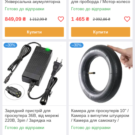
Універсальна акумуляторна
для гіроборда / Мотор-колесо
батарея
для електросамокату
Готово до відправки
Готово до відправки
849,09
1 465
₴
₴
1 212,99 ₴
2 092,86 ₴
Купити
Купити
–30%
–30%
Зарядний пристрій для
Камера для гіроскутерів 10" /
гіроскутера 36В, від мережі
Камера з вигнутим штуцером
220В, 3pin / Зарядка на
/ Камера для самокату /
гіроскутер / Блок живлення
Камера для електросамокату
Готово до відправки
Готово до відправки
на гіроборд