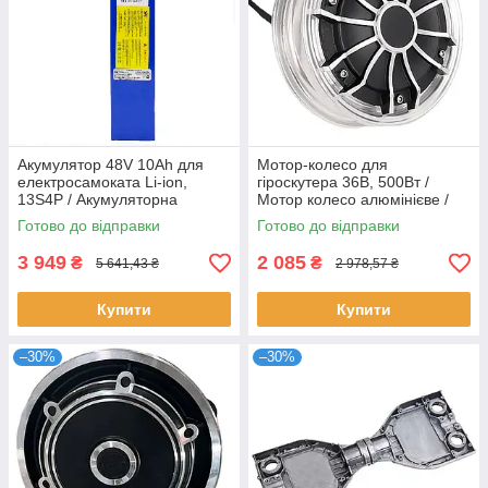
Акумулятор 48V 10Ah для
Мотор-колесо для
електросамоката Li-ion,
гіроскутера 36В, 500Вт /
13S4P / Акумуляторна
Мотор колесо алюмінієве /
батарея для
Моторне колесо для
Готово до відправки
Готово до відправки
електротранспорту
гіроборда
3 949
2 085
₴
₴
5 641,43 ₴
2 978,57 ₴
Купити
Купити
–30%
–30%