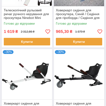
Телескопічний рульовий
Ховеркарт сидіння для
ричаг ручного керування для
гіроскутера, Синій / Сидіння
гіроскутера Ninebot Mini
для гіроборда / Сидіння для
(Pro), до 102см / Палка
гіроборда
Готово до відправки
Готово до відправки
універсальна для сигвея
1 619
965,30
₴
₴
2 312,86 ₴
1 379 ₴
Купити
Купити
–30%
–30%
Ховеркарт сидіння для
Ховеркарт сидіння для