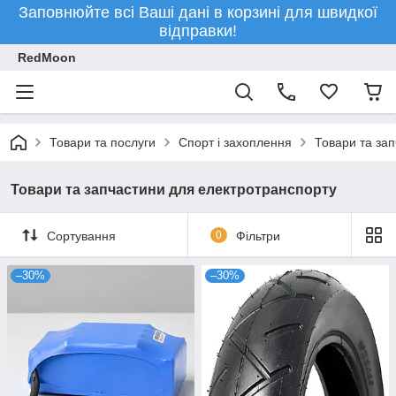
Заповнюйте всі Ваші дані в корзині для швидкої
відправки!
RedMoon
Товари та послуги
Спорт і захоплення
Товари та за
Товари та запчастини для електротранспорту
Сортування
0
Фільтри
–30%
–30%