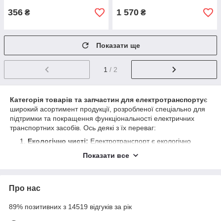
356
1 570
₴
₴
Показати ще
1
/ 2
Категорія товарів та запчастин для електротранспорту
є
широкий асортимент продукції, розробленої спеціально для
підтримки та покращення функціональності електричних
транспортних засобів. Ось деякі з їх переваг:
Екологічно чисті:
Електротранспорт є екологічно
чистим видом транспорту, і товари та запчастини для
Показати все
електротранспорту сприяють його подальшій
екологічній ефективності. Вони допомагають збільшити
ефективність використання енергії, знизити викиди
Про нас
шкідливих речовин та покращити якість повітря.
Покращена продуктивність:
Товари та запчастини
89% позитивних з 14519 відгуків за рік
для електротранспорту допомагають підвищити
продуктивність електромобілів та інших електричних