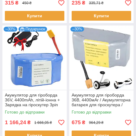
315
235
₴
₴
450 ₴
335,71 ₴
Купити
Купити
–30%
Подарунок
–30%
Акумулятор для гіроборда
Акумулятор для гіроборда
36V, 4400mAh, літій-іонна +
36В, 4400мАг / Акумуляторна
Зарядка на гіроскутер 3pin
батарея для гіроскутера /
Батарея на гіроборд
Готово до відправки
Готово до відправки
1 166,24
675
₴
₴
1 666,05 ₴
964,29 ₴
Купити
Купити