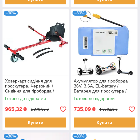
–30%
–30%
Ховеркарт сидіння для
Акумулятор для гіроборда
гіроскутера, Червоний /
36V, 3,6A, EL-battery /
Сидіння для гіроборда /
Батарея для гіроскутера /
Сидушка для гіроборда
Акумуляторна бататея на
Готово до відправки
Готово до відправки
гіроборд
965,32
735,09
₴
₴
1 379,03 ₴
1 050,13 ₴
Купити
Купити
–30%
–30%