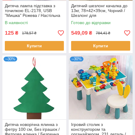
Дитяча лампа підставка з
Дитячий шезлонг качалка до
точилкою EL-2178, USB
13кг, 78×42×39см, Чорний /
"Мишка" Рожева / Настільна
Шезлонг для
Led лампа на гнучкій ніжці
новонароджених / Крісло
В наявності
Готово до відправки
качалка дитяча
125
549,09
₴
₴
178,57 ₴
784,41 ₴
Купити
Купити
–30%
–30%
Дитяча новорічна ялинка з
Ігровий столик з
фетру 100 см, Без іграшок /
конструктором та
Фетрова ялинка / Безпечна
органайзером, 231 деталь /