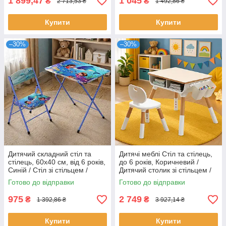
1 899,47
1 045
₴
₴
2 713,53 ₴
1 492,86 ₴
Купити
Купити
–30%
–30%
Дитячий складний стіл та
Дитячі меблі Стіл та стілець,
стілець, 60х40 см, від 6 років,
до 6 років, Коричневий /
Синій / Стіл зі стільцем /
Дитячий столик зі стільцем /
Комплект столик зі стільцем
Стіл в дитячу кімнату
Готово до відправки
Готово до відправки
975
2 749
₴
₴
1 392,86 ₴
3 927,14 ₴
Купити
Купити