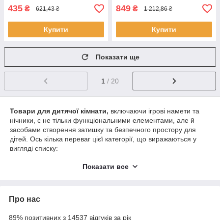
435
849
₴
₴
621,43 ₴
1 212,86 ₴
Купити
Купити
Показати ще
1
/ 20
Товари для дитячої кімнати,
включаючи ігрові намети та
нічники, є не тільки функціональними елементами, але й
засобами створення затишку та безпечного простору для
дітей. Ось кілька переваг цієї категорії, що виражаються у
вигляді списку:
Затишок та безпеки:
Показати все
Створення затишку в дитячій кімнаті за
допомогою ігрових наметів та нічників забезпечує
дітей відчуттям безпеки та затишку перед сном.
Про нас
Розвиток фантазії:
89% позитивних з 14537 відгуків за рік
Ігрові намети стимулюють уяву та творче