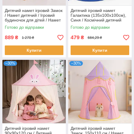
Дитячий намет ігровий Замок
Дитячий ігровий намет
/ Намет дитячий / Ігровий
Галактика (135х100х100см),
будиночок для дітей / Намет
Синя / Космічний дитячий
для дітей
намет / Намет ігровий /
Готово до відправки
Готово до відправки
Намет дитячий космос
889
479
₴
₴
1 270 ₴
684,29 ₴
Купити
Купити
–30%
–30%
Дитячий ігровий намет
Дитячий ігровий намет
90х90х120 см / Дитячий
Замок, 150х110 см / Намет