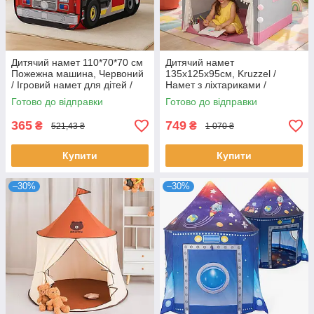
Дитячий намет 110*70*70 см
Дитячий намет
Пожежна машина, Червоний
135х125х95см, Kruzzel /
/ Ігровий намет для дітей /
Намет з ліхтариками /
Складний намет дитячий
Будиночок намет з гірляндою
Готово до відправки
Готово до відправки
365
749
₴
₴
521,43 ₴
1 070 ₴
Купити
Купити
–30%
–30%