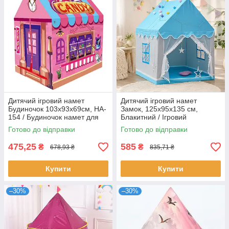
Дитячий ігровий намет
Дитячий ігровий намет
Будиночок 103х93х69см, HA-
Замок, 125х95х135 см,
154 / Будиночок намет для
Блакитний / Ігровий
дітей / Складний намет у
будиночок-намет / Намет у
Готово до відправки
Готово до відправки
вигляді будиночка
вигляді будиночка
475,25
585
₴
₴
678,93 ₴
835,71 ₴
Купити
Купити
–30%
–30%