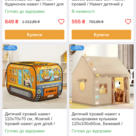
будиночок намет / Намет для
ігровий / Намет дитячий у
дітей / Намет ігровий
вигляді замку / Ігровий
Готово до відправки
В наявності
будиночок
849
555
₴
₴
1 212,85 ₴
792,86 ₴
Купити
Купити
–30%
–30%
Дитячий ігровий намет
Дитячий ігровий намет з
110х70х70 см, Жовтий /
кольоровими кульками
Ігровий намет для дітей /
120х100х60см, Бежевий /
Намет дитячий
Будиночок-намет для дітей /
Готово до відправки
Готово до відправки
Намет у вигляді будиночка