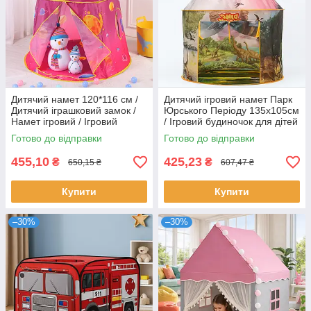
Дитячий намет 120*116 см /
Дитячий ігровий намет Парк
Дитячий іграшковий замок /
Юрського Періоду 135х105см
Намет ігровий / Ігровий
/ Ігровий будиночок для дітей
будиночок
/ Намет дитячий
Готово до відправки
Готово до відправки
455,10
425,23
₴
₴
650,15 ₴
607,47 ₴
Купити
Купити
–30%
–30%