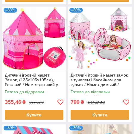
–30%
–30%
Дитячий ігровий намет
Дитячий ігровий намет замок
Замок, (135х105х105см),
з тунелем і басейном для
Рожевий / Намет дитячий у
кульок / Намет дитячий /
вигляді замку
Дитячий намет ігровий
Готово до відправки
Готово до відправки
355,46
799
₴
₴
507,80 ₴
1 141,43 ₴
Купити
Купити
–30%
–30%