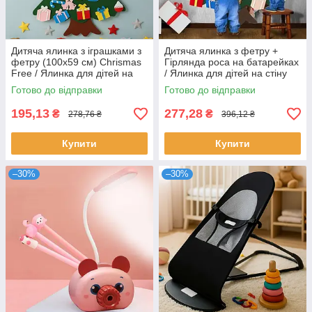
Дитяча ялинка з іграшками з
Дитяча ялинка з фетру +
фетру (100х59 см) Chrismas
Гірлянда роса на батарейках
Free / Ялинка для дітей на
/ Ялинка для дітей на стіну
стіну
Готово до відправки
Готово до відправки
195,13
277,28
₴
₴
278,76 ₴
396,12 ₴
Купити
Купити
–30%
–30%