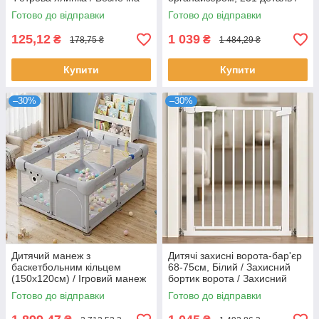
новорічна ялинка для дітей
Стіл для дітей / Стіл-
Готово до відправки
Готово до відправки
конструктор ігровий
125,12
1 039
₴
₴
178,75 ₴
1 484,29 ₴
Купити
Купити
–30%
–30%
Дитячий манеж з
Дитячі захисні ворота-бар'єр
баскетбольним кільцем
68-75см, Білий / Захисний
(150х120см) / Ігровий манеж
бортик ворота / Захисний
для дітей / Манеж ігровий
бар'єр для дверного отвору
Готово до відправки
Готово до відправки
майданчик