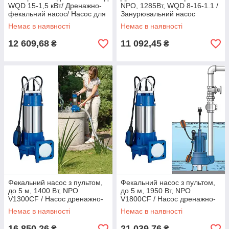
WQD 15-1,5 кВт/ Дренажно-
NPO, 1285Вт, WQD 8-16-1.1 /
фекальний насос/ Насос для
Занурювальний насос
брудної води
відцентровий
Немає в наявності
Немає в наявності
12 609,68
11 092,45
₴
₴
Фекальний насос з пультом,
Фекальний насос з пультом,
до 5 м, 1400 Вт, NPO
до 5 м, 1950 Вт, NPO
V1300СF / Насос дренажно-
V1800СF / Насос дренажно-
фекальний / Занурювальний
фекальний / Занурювальний
Немає в наявності
Немає в наявності
насос
насос
16 850,26
21 039,76
₴
₴