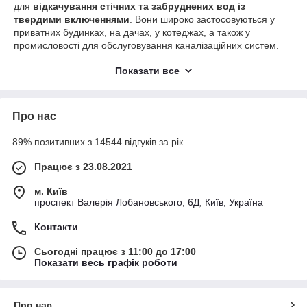
для
відкачування стічних та забруднених вод із
твердими включеннями
. Вони широко застосовуються у
приватних будинках, на дачах, у котеджах, а також у
промисловості для обслуговування каналізаційних систем.
Завдяки міцній конструкції та високій потужності такі насоси
Показати все
забезпечують
надійну та безперебійну роботу навіть у
складних умовах експлуатації
.
Переваги фекальних насосів:
Про нас
Здатність перекачувати рідини з твердими
включеннями.
89% позитивних з 14544 відгуків за рік
Висока продуктивність
для відкачування великих
об’ємів.
Працює з 23.08.2021
Надійність і міцність
конструкції.
м. Київ
проспект Валерія Лобановського, 6Д, Київ, Україна
Універсальність застосування
– для побутових і
промислових систем.
Контакти
Простота встановлення та обслуговування.
Сьогодні працює з 11:00 до 17:00
Показати весь графік роботи
Про нас