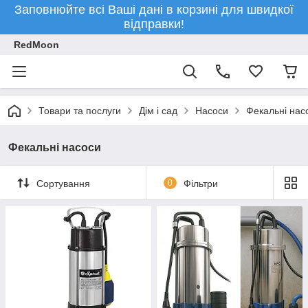
Заповнюйте всі Ваші дані в корзині для швидкої
відправки!
RedMoon
Товари та послуги
Дім і сад
Насоси
Фекальні нас
Фекальні насоси
Сортування
0
Фільтри