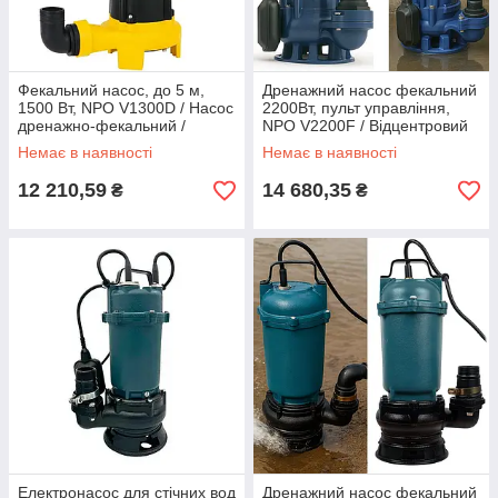
Фекальний насос, до 5 м,
Дренажний насос фекальний
1500 Вт, NPO V1300D / Насос
2200Вт, пульт управління,
дренажно-фекальний /
NPO V2200F / Відцентровий
Занурювальний насос
насос занурювальний
Немає в наявності
Немає в наявності
12 210,59
14 680,35
₴
₴
Електронасос для стічних вод
Дренажний насос фекальний