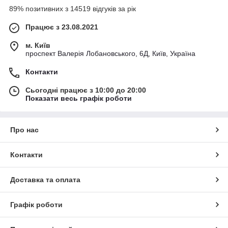
Зменшення навантаження на насос
і подовження
89% позитивних з 14519 відгуків за рік
його ресурсу.
Працює з 23.08.2021
Накопичення запасу води
для безперебійного
використання.
м. Київ
проспект Валерія Лобановського, 6Д, Київ, Україна
Економія електроенергії
завдяки оптимізації роботи
насоса.
Контакти
Простота встановлення та обслуговування.
Сьогодні працює з 10:00 до 20:00
Показати весь графік роботи
Про нас
Контакти
Доставка та оплата
Графік роботи