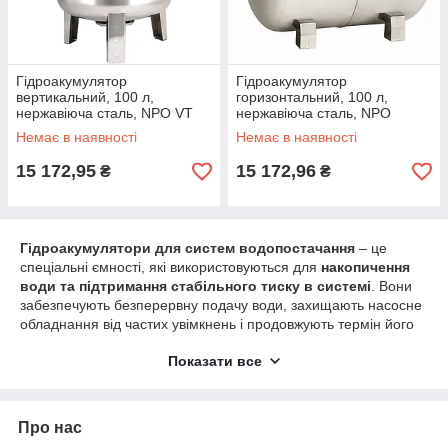
Гідроакумулятор
Гідроакумулятор
вертикальний, 100 л,
горизонтальний, 100 л,
нержавіюча сталь, NPO VT
нержавіюча сталь, NPO
100 SS / Розширювальний
HT100 SS / Розширювальний
Немає в наявності
Немає в наявності
бак
бак
15 172,95
15 172,96
₴
₴
Гідроакумулятори для систем водопостачання
– це
спеціальні ємності, які використовуються для
накопичення
води та підтримання стабільного тиску в системі
. Вони
забезпечують безперервну подачу води, захищають насосне
обладнання від частих увімкнень і продовжують термін його
служби. Гідроакумулятори застосовуються в
приватних
Показати все
будинках, котеджах, на дачах і в автономних системах
водопостачання
.
Переваги гідроакумуляторів:
Про нас
Стабільний тиск води
у системі водопостачання.