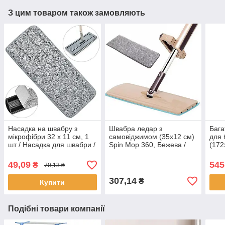
З цим товаром також замовляють
Насадка на швабру з
Швабра ледар з
Бага
мікрофібри 32 х 11 см, 1
самовіджимом (35х12 см)
для 
шт / Насадка для швабри /
Spin Mop 360, Бежева /
(172
Моп для швабри
Самовіджимна плоска
Rack
швабра для швидкого
підл
49,09
545
₴
70,13 ₴
прибирання
307,14
₴
Купити
Подібні товари компанії