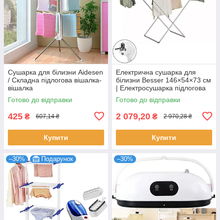
Сушарка для білизни Aidesen
Електрична сушарка для
/ Складна підлогова вішалка-
білизни Besser 146×54×73 см
вішалка
| Електросушарка підлогова
розкладна
Готово до відправки
Готово до відправки
425
2 079,20
₴
₴
607,14 ₴
2 970,28 ₴
Купити
Купити
–30%
Подарунок
–30%