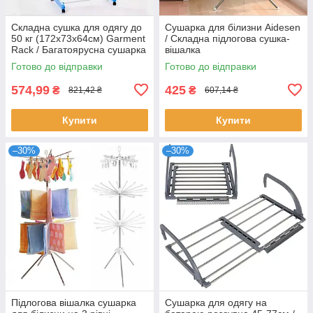
Складна сушка для одягу до
Сушарка для білизни Aidesen
50 кг (172х73х64см) Garment
/ Складна підлогова сушка-
Rack / Багатоярусна сушарка
вішалка
підлогова
Готово до відправки
Готово до відправки
574,99
425
₴
₴
821,42 ₴
607,14 ₴
Купити
Купити
–30%
–30%
Підлогова вішалка сушарка
Сушарка для одягу на