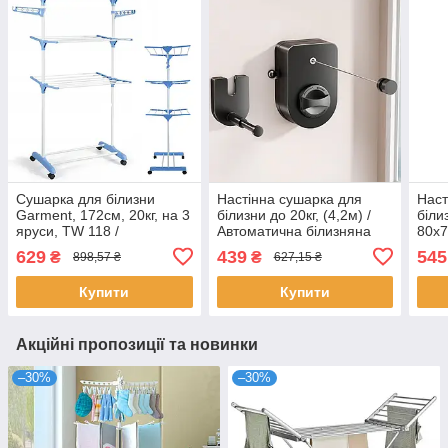
Сушарка для білизни
Настінна сушарка для
Наст
Garment, 172см, 20кг, на 3
білизни до 20кг, (4,2м) /
біли
яруси, TW 118 /
Автоматична білизняна
80х7
Вертикальна
мотузка / Висувна сушка
Віша
629
439
545
₴
₴
898,57 ₴
627,15 ₴
багатоярусна сушарка для
для одягу / Сушарка на
одяг
одягу
балкон
Купити
Купити
Акційні пропозиції та новинки
–30%
–30%