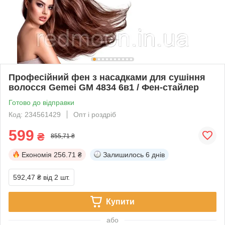
Професійний фен з насадками для сушіння
волосся Gemei GM 4834 6в1 / Фен-стайлер
Готово до відправки
Код: 234561429
Опт і роздріб
599
₴
855,71 ₴
Економія
256.71 ₴
Залишилось
6 днів
592,47 ₴
від 2 шт.
Купити
або