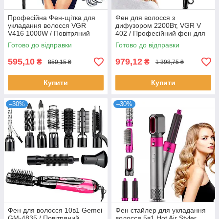
Професійна Фен-щітка для
Фен для волосся з
укладання волосся VGR
дифузором 2200Вт, VGR V
V416 1000W / Повітряний
402 / Професійний фен для
стайлер
укладання волосся
Готово до відправки
Готово до відправки
595,10
979,12
₴
₴
850,15 ₴
1 398,75 ₴
Купити
Купити
–30%
–30%
Фен для волосся 10в1 Gemei
Фен стайлер для укладання
GM-4835 / Повітряний
волосся 5в1 Hot Air Styler,