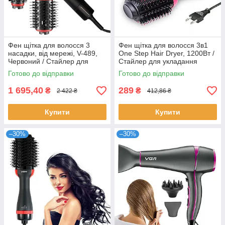
Фен щітка для волосся 3
Фен щітка для волосся 3в1
насадки, від мережі, V-489,
One Step Hair Dryer, 1200Вт /
Червоний / Стайлер для
Стайлер для укладання
укладання волосся / Фен
волосся / Гребінець
Готово до відправки
Готово до відправки
браш
випрямляч
1 695,40
289
₴
₴
2 422 ₴
412,86 ₴
Купити
Купити
–30%
–30%