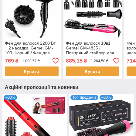
Фен для волосся 2200 Вт
Фен для волосся 10в1
Фен 
+ 2 насадки, Gemei GM-
Gemei GM-4835 /
воло
103, Чорний / Фен для
Повітряний стайлер для
наса
сушіння волосся / Фен з
волосся / Універсальний
R421
769
885,15
714
₴
₴
1 098,57 ₴
1 264,50 ₴
дифузором
фен для укладання
стай
воло
Купити
Купити
Акційні пропозиції та новинки
–30%
Топ продажів
–30%