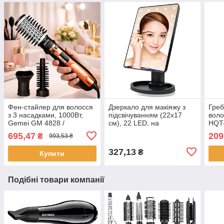
Фен-стайлер для волосся
Дзеркало для макіяжу з
Греб
з 3 насадками, 1000Вт,
підсвічуванням (22x17
воло
Gemei GM 4828 /
см), 22 LED, на
HQT-
Потужний фен-щітка для
батарейках, сенсорне, NJ-
Щітк
695,47
209
₴
993,53 ₴
укладання волосся / Фен
230 / Косметичне
турм
браш
дзеркало
327,13
₴
Купити
Подібні товари компанії