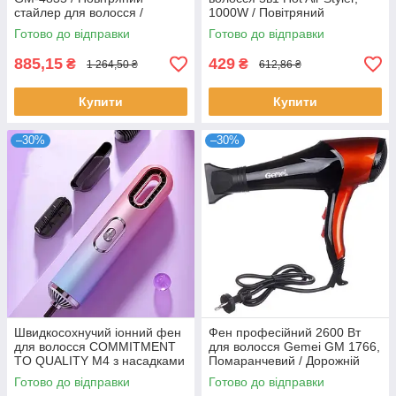
стайлер для волосся /
1000W / Повітряний
Універсальний фен для
мультистайлер для волосся /
Готово до відправки
Готово до відправки
укладання
Фен щітка
885,15
429
₴
₴
1 264,50 ₴
612,86 ₴
Купити
Купити
–30%
–30%
Швидкосохнучий іонний фен
Фен професійний 2600 Вт
для волосся COMMITMENT
для волосся Gemei GM 1766,
TO QUALITY M4 з насадками
Помаранчевий / Дорожній
/ Портативний дорожній фен
фен з дифузором
Готово до відправки
Готово до відправки