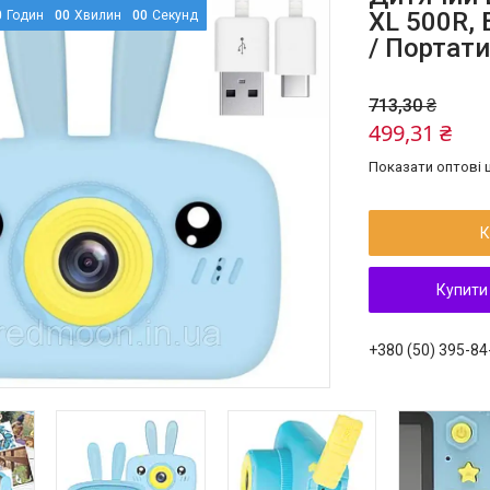
XL 500R,
0
Годин
0
0
Хвилин
0
0
Секунд
/ Портат
713,30 ₴
499,31 ₴
Показати оптові ц
К
Купити
+380 (50) 395-84