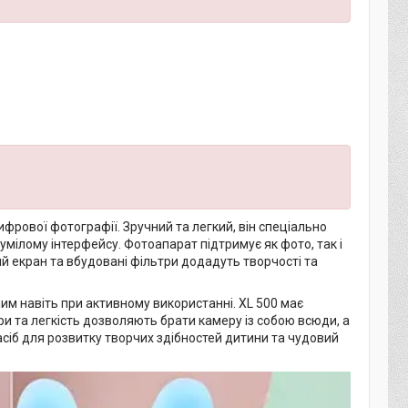
фрової фотографії. Зручний та легкий, він спеціально
умілому інтерфейсу. Фотоапарат підтримує як фото, так і
й екран та вбудовані фільтри додадуть творчості та
им навіть при активному використанні. XL 500 має
и та легкість дозволяють брати камеру із собою всюди, а
асіб для розвитку творчих здібностей дитини та чудовий