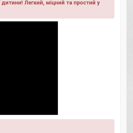
 дитини! Легкий, міцний та простий у