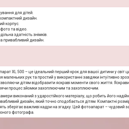
ування для дітей.
 компактний дизайн.
ий корпус.
фото та відео.
дільна здатність знімків.
та привабливий дизайн.
рат XL 500 – це ідеальний перший крок для вашої дитини у світ ци
 маленьких рук та простий у використанні завдяки інтуїтивно зроз
озволяючи дітям відобразити яскраві моменти свого життя. Яскрави
лячи процес зйомки захоплюючим та захоплюючим.
амери виконаний з ударостійкого матеріалу, що робить його надійн
вабливий дизайн, який точно сподобається дітям. Компактні розмір
ять зберігає важливі кадри на згадку. Цей фотоапарат – чудовий з
юного фотографа.