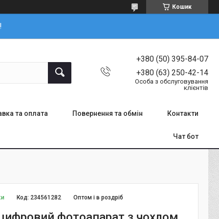
Кошик
!
+380 (50) 395-84-07
+380 (63) 250-42-14
Особа з обслуговування
клієнтів
вка та оплата
Повернення та обмін
Контакти
Чат бот
ки
Код:
234561282
Оптом і в роздріб
цифровий фотоапарат з чохлом,