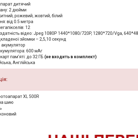
апарат дитячий
рану: 2 дюйми
китний, рожевий, жовтий, білий
я: від 0.5 метра
мегапікселів: 12
здатність відео: Jpeg 1080P 1440*1080/720P, 1280*720/Vga, 640*4
кладеної зйомки – 2,5,10 секунд
 акумулятор
акумулятора: 600 мАг
карт пам'яті: до 32 ГБ
(не входить в комплект)
йська, Англійська
ія:
отоапарат XL 500R
на шию
ь
іконовий