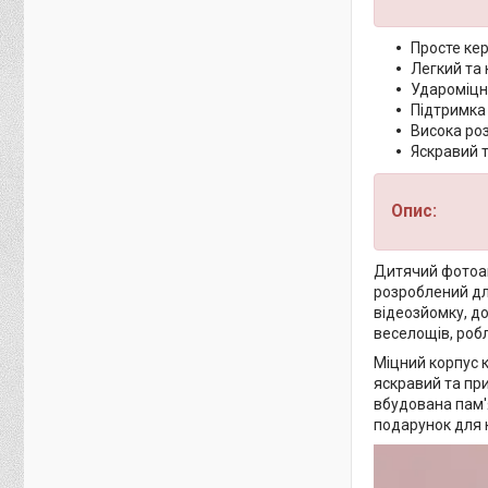
Просте кер
Легкий та
Удароміцн
Підтримка 
Висока роз
Яскравий 
Опис:
Дитячий фотоапа
розроблений для
відеозйомку, д
веселощів, роб
Міцний корпус к
яскравий та при
вбудована пам'
подарунок для 