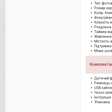
Тип: фото
Розмір ек
Колір: бла
Фокусуванн
Кількість 
Роздільна 
Таймер від
Живлення:
Місткість 
Підтримка 
Мова: росі
Комплектац
Дитячий ф
Ремінець 
USB кабел
Чохол сил
Інструкція
Упаковка