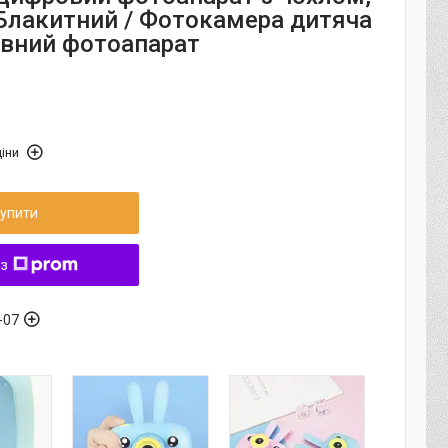
 Блакитний / Фотокамера дитяча
ивний фотоапарат
іни
упити
 з
-07