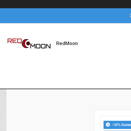
RedMoon
–30%