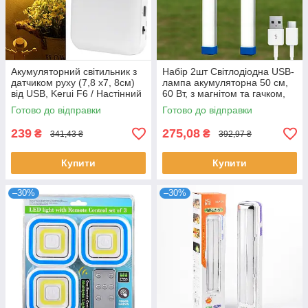
Акумуляторний світильник з
Набір 2шт Світлодіодна USB-
датчиком руху (7,8 х7, 8см)
лампа акумуляторна 50 см,
від USB, Kerui F6 / Настінний
60 Вт, з магнітом та гачком,
світильник нічник
BK-500 / Світильник-ліхтар
Готово до відправки
Готово до відправки
239
275,08
₴
₴
341,43 ₴
392,97 ₴
Купити
Купити
–30%
–30%