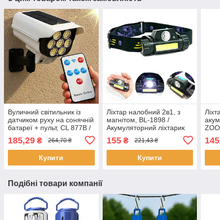
Вуличний світильник із
Ліхтар налобний 2в1, з
Ліхт
датчиком руху на сонячній
магнітом, BL-1898 /
акум
батареї + пульт, CL 877B /
Акумуляторний ліхтарик
ZOOM
Акумуляторний ліхтар у
на голову / Світлодіодний
BL-C
185,29
155
145
₴
₴
264,70 ₴
221,43 ₴
вигляді камери
налобний ліхтарик
ліхт
Купити
Купити
Подібні товари компанії