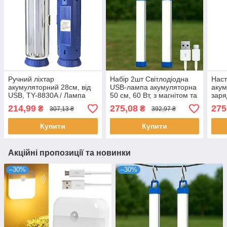
Ручний ліхтар
Набір 2шт Світлодіодна
Наст
акумуляторний 28см, від
USB-лампа акумуляторна
акум
USB, TY-8830A / Лампа
50 см, 60 Вт, з магнітом та
заря
світлодіодна / Аварійний
гачком, BK-500 /
ручо
214,99
275,08
275
₴
₴
307,13 ₴
392,97 ₴
світильник
Світильник-ліхтар
Світ
Купити
Купити
Акційні пропозиції та новинки
–30%
–30%