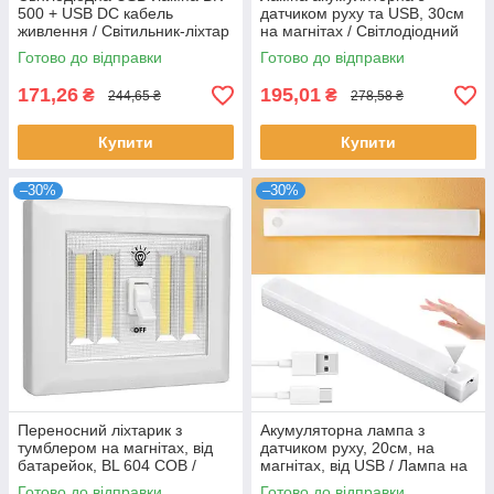
500 + USB DC кабель
датчиком руху та USB, 30см
живлення / Світильник-ліхтар
на магнітах / Світлодіодний
світильник / Портативна
Готово до відправки
Готово до відправки
лампа
171,26
195,01
₴
₴
244,65 ₴
278,58 ₴
Купити
Купити
–30%
–30%
Переносний ліхтарик з
Акумуляторна лампа з
тумблером на магнітах, від
датчиком руху, 20см, на
батарейок, BL 604 COB /
магнітах, від USB / Лампа на
Настінний світильник-
акумуляторі / Світильник
Готово до відправки
Готово до відправки