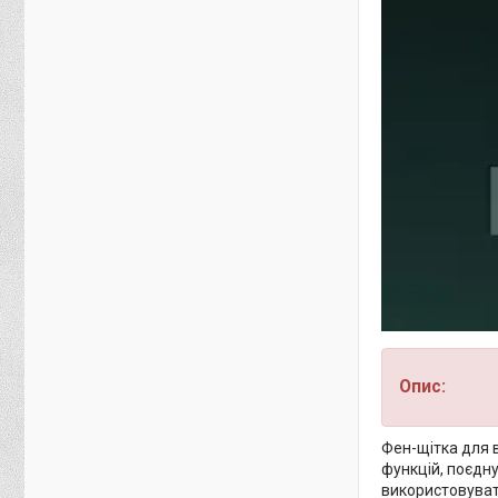
Опис:
Фен-щітка для в
функцій, поєдну
використовувати