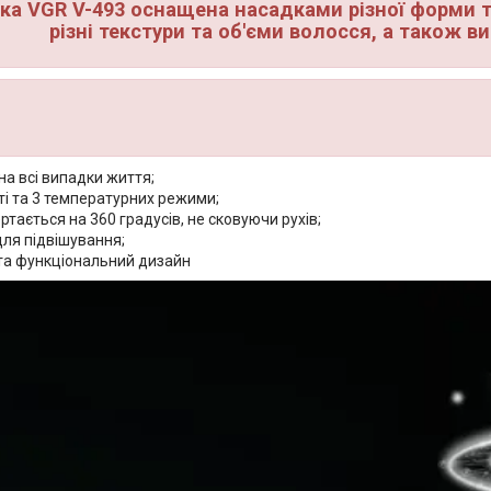
ка VGR V-493 оснащена насадками різної форми т
різні текстури та об'єми волосся, а також в
на всі випадки життя;
ті та 3 температурних режими;
ртається на 360 градусів, не сковуючи рухів;
для підвішування;
та функціональний дизайн