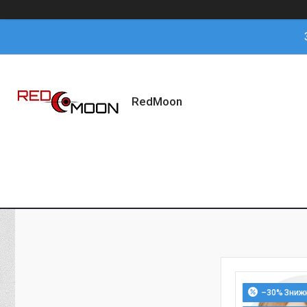
RedMoon
–30%