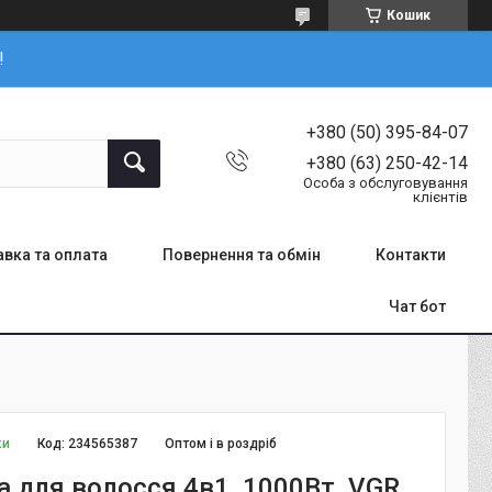
Кошик
!
+380 (50) 395-84-07
+380 (63) 250-42-14
Особа з обслуговування
клієнтів
вка та оплата
Повернення та обмін
Контакти
Чат бот
ки
Код:
234565387
Оптом і в роздріб
а для волосся 4в1, 1000Вт, VGR