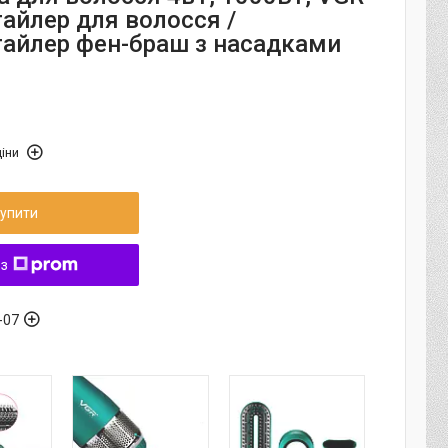
тайлер для волосся /
айлер фен-браш з насадками
іни
упити
 з
-07