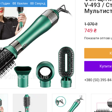
V-493 / С
0
Годин
0
0
Хвилин
0
0
Секунд
Мультист
1 070 ₴
749 ₴
Показати оптові ц
К
Купити
+380 (50) 395-84