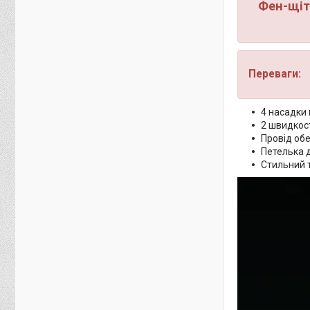
Фен-щіт
Переваги:
4 насадки 
2 швидкос
Провід обе
Петелька 
Стильний 