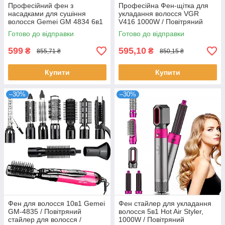
Професійний фен з
Професійна Фен-щітка для
насадками для сушіння
укладання волосся VGR
волосся Gemei GM 4834 6в1
V416 1000W / Повітряний
/ Фен-стайлер
стайлер
Готово до відправки
Готово до відправки
599
595,10
₴
₴
855,71 ₴
850,15 ₴
Купити
Купити
–30%
–30%
Фен для волосся 10в1 Gemei
Фен стайлер для укладання
GM-4835 / Повітряний
волосся 5в1 Hot Air Styler,
стайлер для волосся /
1000W / Повітряний