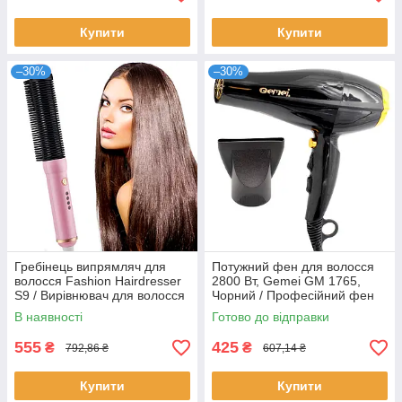
Купити
Купити
–30%
–30%
Гребінець випрямляч для
Потужний фен для волосся
волосся Fashion Hairdresser
2800 Вт, Gemei GM 1765,
S9 / Вирівнювач для волосся
Чорний / Професійний фен
/ Гребінець-праска
для укладання волосся з
В наявності
Готово до відправки
насадкою
555
425
₴
₴
792,86 ₴
607,14 ₴
Купити
Купити