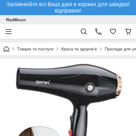
Заповнюйте всі Ваші дані в корзині для швидкої
відправки!
RedMoon
Товари та послуги
Краса та здоров'я
Прилади для ук