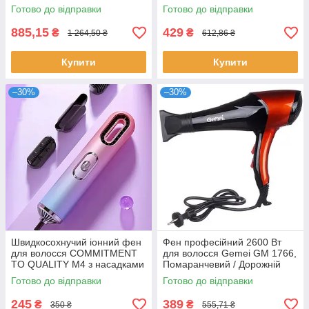
Універсальний фен для
мультистайлер для волосся /
Готово до відправки
Готово до відправки
укладання
Фен щітка
885,15
429
₴
₴
1 264,50 ₴
612,86 ₴
Купити
Купити
–30%
–30%
Швидкосохнучий іонний фен
Фен професійний 2600 Вт
для волосся COMMITMENT
для волосся Gemei GM 1766,
TO QUALITY M4 з насадками
Помаранчевий / Дорожній
/ Портативний дорожній фен
фен з дифузором
Готово до відправки
Готово до відправки
245
389
₴
₴
350 ₴
555,71 ₴