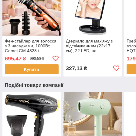
Фен-стайлер для волосся
Дзеркало для макіяжу з
Греб
з 3 насадками, 1000Вт,
підсвічуванням (22x17
воло
Gemei GM 4828 /
см), 22 LED, на
HQT-
Потужний фен-щітка для
батарейках, сенсорне, NJ-
Щітк
695,47
179
₴
993,53 ₴
укладання волосся / Фен
230 / Косметичне
турм
браш
дзеркало
327,13
₴
Купити
Подібні товари компанії