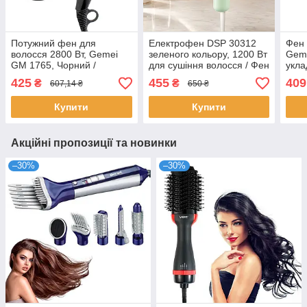
Потужний фен для
Електрофен DSP 30312
Фен 
волосся 2800 Вт, Gemei
зеленого кольору, 1200 Вт
Geme
GM 1765, Чорний /
для сушіння волосся / Фен
укла
Професійний фен для
для волосся / Укладання
для 
425
455
409
₴
₴
607,14 ₴
650 ₴
укладання волосся з
волосся
нас
насадкою
Купити
Купити
Акційні пропозиції та новинки
–30%
–30%