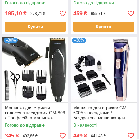
триммер для вусів та бороди
бороди
Готово до відправки
Готово до відправки
195,10
459
₴
₴
278,71 ₴
655,71 ₴
Купити
Купити
–30%
–30%
Машинка для стрижки
Машинка для стрижки GM
волосся з насадками GM-809
6005 з насадками /
/ Професійна машинка-
Бездротова машинка для
триммер для волосся
стрижки волосся
Готово до відправки
В наявності
345
449
₴
₴
492,86 ₴
641,43 ₴