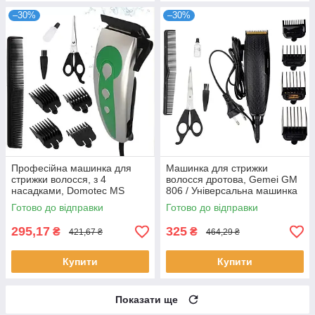
–30%
–30%
Професійна машинка для
Машинка для стрижки
стрижки волосся, з 4
волосся дротова, Gemei GM
насадками, Domotec MS
806 / Універсальна машинка
3301 / Тример для волосся
для стрижки та насадки
Готово до відправки
Готово до відправки
295,17
325
₴
₴
421,67 ₴
464,29 ₴
Купити
Купити
Показати ще