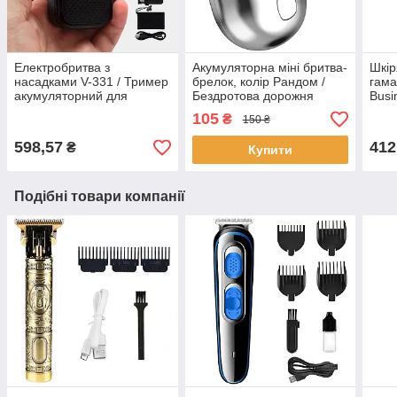
Електробритва з
Акумуляторна міні бритва-
Шкір
насадками V-331 / Тример
брелок, колір Рандом /
гама
акумуляторний для
Бездротова дорожня
Busi
стрижки бороди /
бритва / Електробритва на
Порт
105
₴
150 ₴
Безпечна бритва / Шейвер
акумуляторі
Гама
598,57
412
₴
Купити
Подібні товари компанії