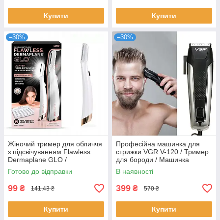
Купити
Купити
–30%
–30%
Жіночий тример для обличчя
Професійна машинка для
з підсвічуванням Flawless
стрижки VGR V-120 / Тример
Dermaplane GLO /
для бороди / Машинка
Портативний міні тример
тример
Готово до відправки
В наявності
99
399
₴
₴
141,43 ₴
570 ₴
Купити
Купити