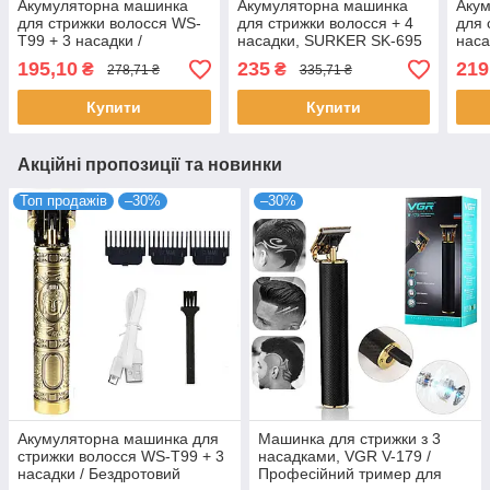
Акумуляторна машинка
Акумуляторна машинка
Аку
для стрижки волосся WS-
для стрижки волосся + 4
для 
T99 + 3 насадки /
насадки, SURKER SK-695
наса
Бездротовий триммер для
/ Тример для бороди /
5803
195,10
235
219
₴
₴
278,71 ₴
335,71 ₴
вусів та бороди
Тример чоловічий для
трим
стрижки волосся
Трим
Купити
Купити
воло
Акційні пропозиції та новинки
Топ продажів
–30%
–30%
Акумуляторна машинка для
Машинка для стрижки з 3
стрижки волосся WS-T99 + 3
насадками, VGR V-179 /
насадки / Бездротовий
Професійний тример для