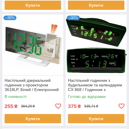
Купити
Купити
–30%
–30%
Настільний дзеркальний
Настільний годинник з
годинник з проектором
будильником та календарем
3618LP, Білий / Електронний
CX 868 / Годинник з
годинник з будильником
підсвічуванням та
В наявності
Готово до відправки
вбудованим датчиком
температури
255
375
₴
₴
364,29 ₴
535,71 ₴
Купити
Купити