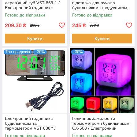
дерев'яний куб VST-869-1 /
підставка для ручок з
Електронний годинник з
будильником і градусником,
підсвіткою
Сині цифри / Настільний
Готово до відправки
Готово до відправки
годинник-органайзер
209,30
245
₴
₴
299 ₴
350 ₴
Купити
Купити
Топ продажів
–30%
–30%
Електронний годинник з
Годинник хамелеон з
будильником та
термометром і будильником,
термометром VST 888Y /
CX-508 / Електронний
Мережевий дзеркальний
годинник кубик з RGB
Готово до відправки
Готово до відправки