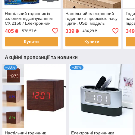
Настільний годинник із
Настільний електронний
Годи
зеленим підсвічуванням
годинник з проекцією часу
наст
CX 2158 / Електронний
і дати, USB, модель
підс
годинник з будильником
3827LP, зелена підсвітка /
Світ
405
339
349
₴
₴
578,57 ₴
484,29 ₴
та термометром
цифровий LED будильник
буд
Купити
Купити
Акційні пропозиції та новинки
–30%
–30%
Настільний годинник
Електронні годинники