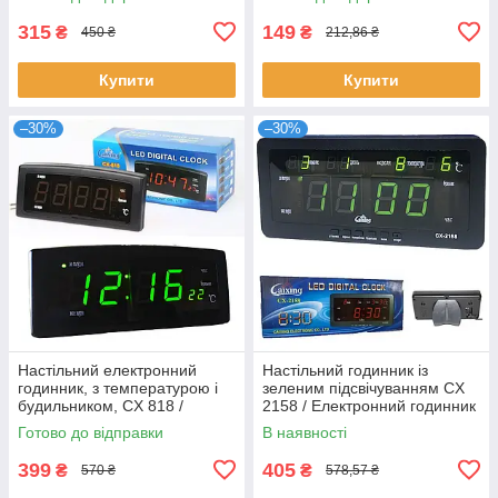
годинник з LED
підсвічуванням / LED
підсвічуванням
годинник-нічник
315
149
₴
₴
450 ₴
212,86 ₴
Купити
Купити
–30%
–30%
Настільний електронний
Настільний годинник із
годинник, з температурою і
зеленим підсвічуванням CX
будильником, CX 818 /
2158 / Електронний годинник
Годинник з великими
з будильником та
Готово до відправки
В наявності
цифрами від мережі
термометром
399
405
₴
₴
570 ₴
578,57 ₴