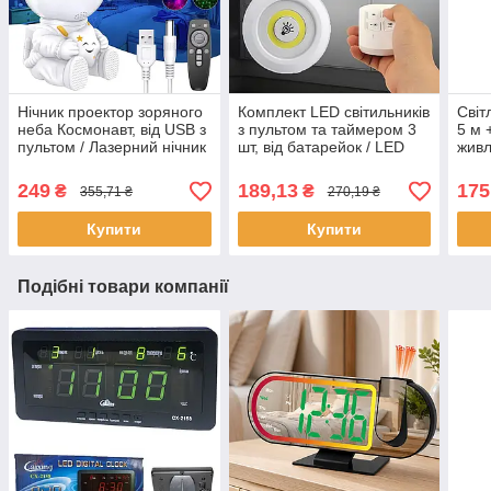
Нічник проектор зоряного
Комплект LED світильників
Світ
неба Космонавт, від USB з
з пультом та таймером 3
5 м 
пультом / Лазерний нічник
шт, від батарейок / LED
живл
зоряне небо / Дитячий
лампи / Сенсорний
Ком
світильник астронавт
світильник нічник
бага
249
189,13
175
₴
₴
355,71 ₴
270,19 ₴
підс
Купити
Купити
Подібні товари компанії