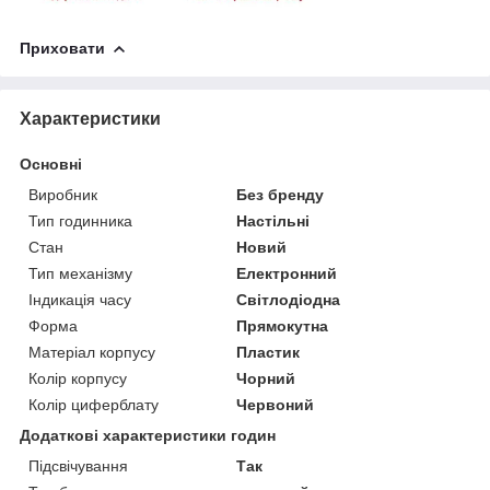
Приховати
Характеристики
Основні
Виробник
Без бренду
Тип годинника
Настільні
Стан
Новий
Тип механізму
Електронний
Індикація часу
Світлодіодна
Форма
Прямокутна
Матеріал корпусу
Пластик
Колір корпусу
Чорний
Колір циферблату
Червоний
Додаткові характеристики годин
Підсвічування
Так