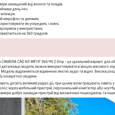
ери захищений від вологи та опадів;
зйомки день/ніч;
алізація;
й мікрофон та динамік;
ристовувати як усередині, і зовні;
зрозуміла у використанні;
овертається на 360 градусів
 CAMERA CAD N3 WIFI IP 360/90 2.0mp - це ідеальний варіант для 
й деталізації модель можна використовувати в місцях масового ску
 Модель відрізняється відмінною якістю аудіо та відео. Висока ро
бу конкретної людини.
мають досить великий радіус дії, при цьому вони працюють навіть 
олос через мобільний пристрій, персональний комп'ютер або ноутб
амери добре захищає пристрій від механічних пошкоджень та інших 