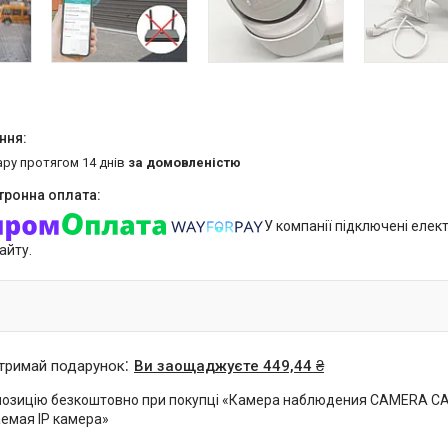
ару протягом 14 днів
за домовленістю
У компанії підключені елек
айту.
отримай подарунок
Ви заощаджуєте 449,44 ₴
озицію безкоштовно при покупці «Камера наблюдения CAMERA CAM
емая IP камера»