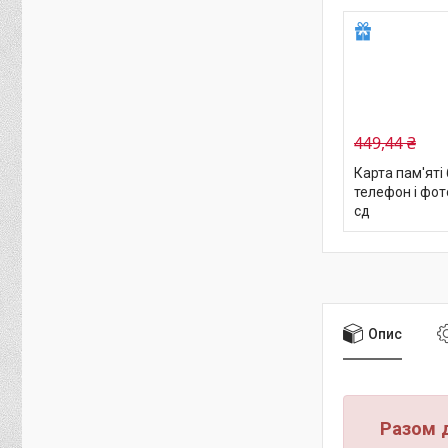
449,44 ₴
Карта пам'яті
телефон і фот
сд
Опис
Разом 