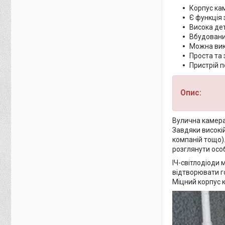
Корпус кам
Є функція 
Висока дет
Вбудовани
Можна вико
Проста та 
Пристрій п
Опис:
Вулична камера
Завдяки високі
компаній тощо).
розглянути осо
ІЧ-світлодіоди 
відтворювати г
Міцний корпус к