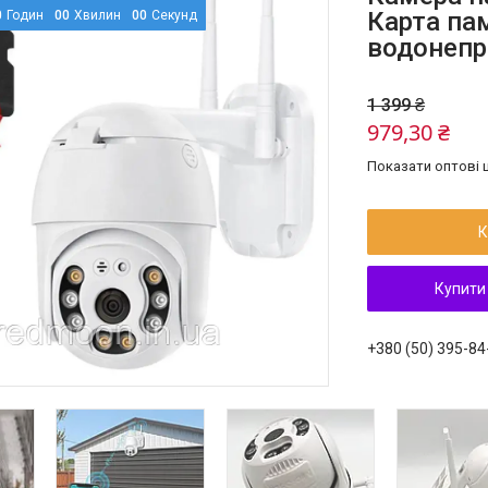
Карта па
0
Годин
0
0
Хвилин
0
0
Секунд
водонепр
1 399 ₴
979,30 ₴
Показати оптові ц
К
Купити
+380 (50) 395-84