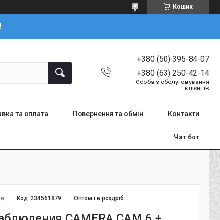
Кошик
!
+380 (50) 395-84-07
+380 (63) 250-42-14
Особа з обслуговування
клієнтів
вка та оплата
Повернення та обмін
Контакти
Чат бот
ки
Код:
234561879
Оптом і в роздріб
аблюдения CAMERA CAM 6 +