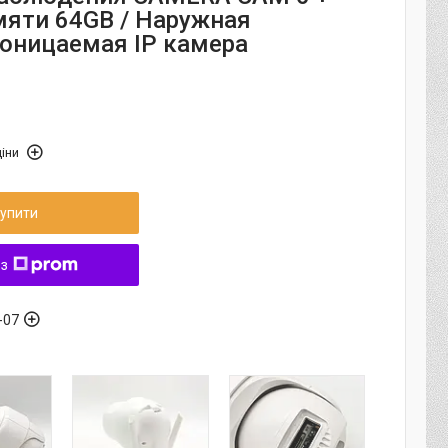
мяти 64GB / Наружная
оницаемая IP камера
іни
упити
 з
-07