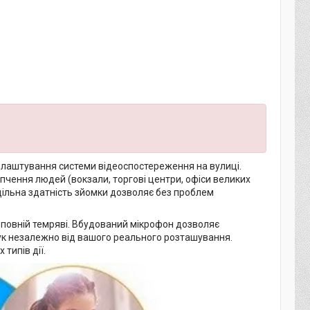
облаштування системи відеоспостереження на вулиці.
пчення людей (вокзали, торгові центри, офіси великих
здільна здатність зйомки дозволяє без проблем
у повній темряві. Вбудований мікрофон дозволяє
ук незалежно від вашого реального розташування.
типів дії.