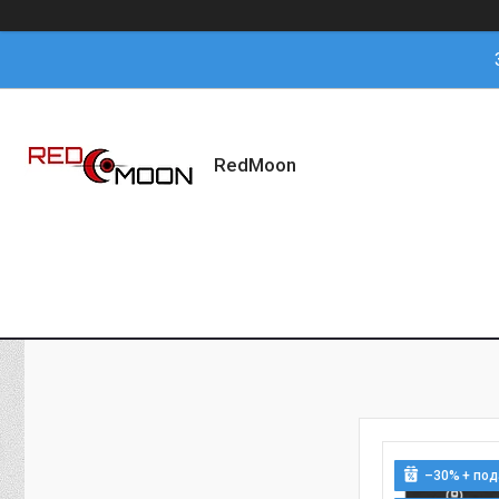
RedMoon
–30%