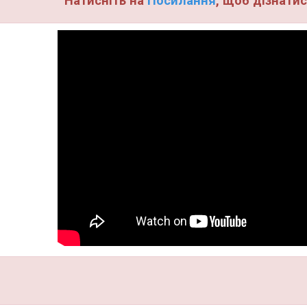
Натисніть на
Посилання
, щоб дізнатис