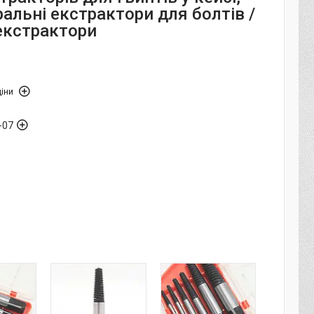
ральні екстрактори для болтів /
 екстрактори
іни
-07