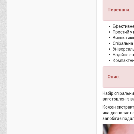
Переваги:
Ефективне
Простий у 
Висока якіс
Спіральна 
Універсаль
Надійне з
Компактни
Опис:
Набір спіральни
виготовлені з в
Кожен екстракт
яка дозволяє на
запобігає пода