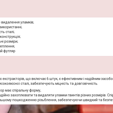
 видалення уламків;
використанні;
ть сталі;
конструкція;
ні розміри;
чеплення;
й футляр
х екстракторів, що включає 6 штук, є ефективним і надійним засобом
исокоякісної сталі, забезпечують міцність та довговічність.
ор має спіральну форму,
дійно захоплювати та видаляти уламки гвинтів різних розмірів. Сп
льшому пошкодженню різьблення, забезпечуючи швидкий та безпе