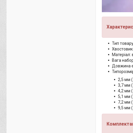
Характерис
Тип товару
Хвостовик
Матеріал: 
Вага набор
Довжина е
Типорозмі
2,5 мм 
3,7 мм 
4,2 мм 
5,1 мм 
7,2 мм 
9,5 мм 
Комплектац