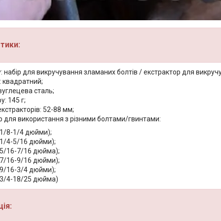
тики:
: набір для викручування зламаних болтів / екстрактор для викруч
: квадратний;
вуглецева сталь;
у: 145 г;
кстракторів: 52-88 мм;
р для використання з різними болтами/гвинтами:
(1/8-1/4 дюйми);
(1/4-5/16 дюйми);
(5/16-7/16 дюйма);
(7/16-9/16 дюйми);
(9/16-3/4 дюйми);
(3/4-18/25 дюйма)
ія: