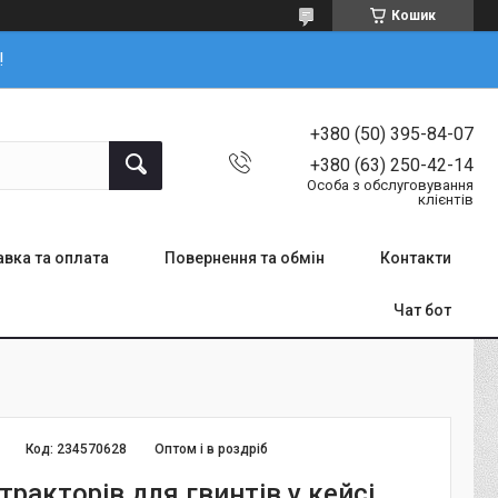
Кошик
!
+380 (50) 395-84-07
+380 (63) 250-42-14
Особа з обслуговування
клієнтів
вка та оплата
Повернення та обмін
Контакти
Чат бот
Код:
234570628
Оптом і в роздріб
тракторів для гвинтів у кейсі,