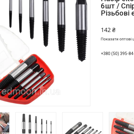
6шт / Спі
Різьбові
142 ₴
Показати оптові ц
+380 (50) 395-84