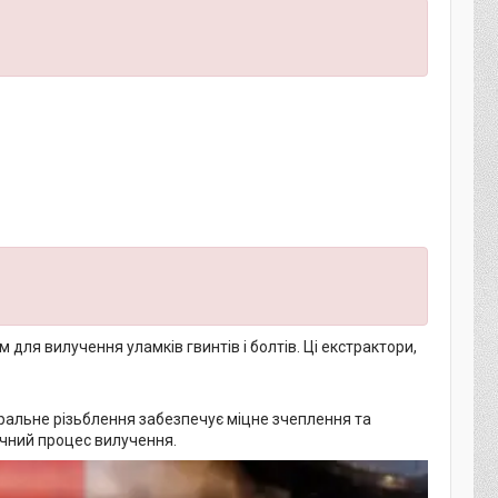
 для вилучення уламків гвинтів і болтів. Ці екстрактори,
іральне різьблення забезпечує міцне зчеплення та
чний процес вилучення.