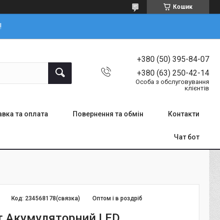
Кошик
!
+380 (50) 395-84-07
+380 (63) 250-42-14
Особа з обслуговування
клієнтів
вка та оплата
Повернення та обмін
Контакти
Чат бот
Код:
234568178(связка)
Оптом і в роздріб
т Акумуляторний LED