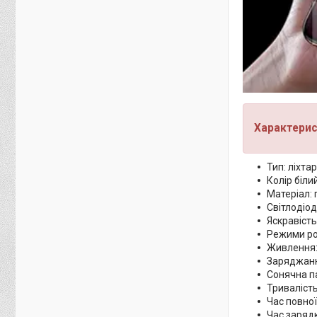
Характерис
Тип: ліхта
Колір білий
Матеріал: 
Світлодіод
Яскравість
Режими ро
Живлення: 
Заряджанн
Сонячна па
Тривалість
Час повно
Час зарядк