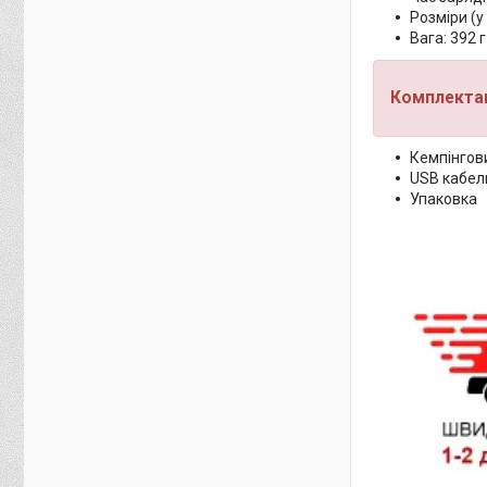
Розміри (у
Вага: 392 г
Комплектац
Кемпінгови
USB кабел
Упаковка