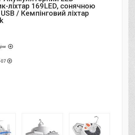
ик-ліхтар 169LED, сонячною
USB / Кемпінговий ліхтар
k
іни
-07