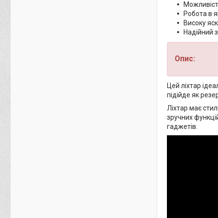
Можливіст
Робота в я
Високу яск
Надійний з
Опис:
Цей ліхтар ідеа
підійде як рез
Ліхтар має стил
зручних функці
гаджетів.