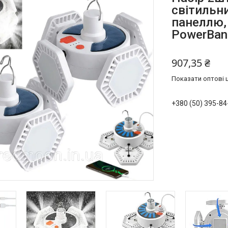
світильн
панеллю, 
PowerBan
907,35 ₴
Показати оптові ц
+380 (50) 395-84