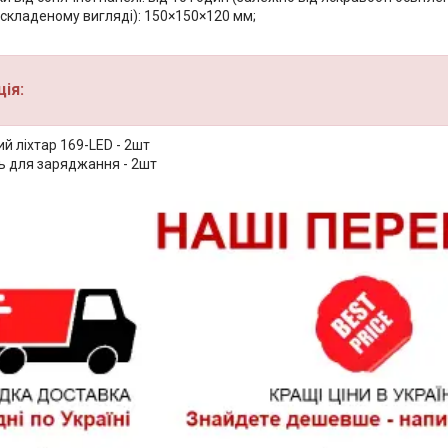
 складеному вигляді): 150×150×120 мм;
ія:
й ліхтар 169-LED - 2шт
ь для заряджання - 2шт