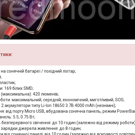
тики:
р на сонячній батареї / похідний ліхтар;
;
пластик;
и: 169 білих SMD;
 (максимальна): 420 люменів;
боти: максимальний, середній, економічний, миготливий, SOS;
2 акумулятори типу Li-Ion 18650 3.7В 4000 mAh (незнімні);
я: від порту Micro USB, вбудована сонячна панель, режим PowerBa
нель: 5.5, 0.75 Вт;
 безперервного свічення: до 10 годин (залежно від режиму роботи)
ї зарядки джерела живлення: до 8 годин;
и від сонячної панелі: від 10 годин (залежно від яскравості освітле