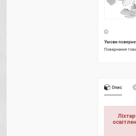
повернення тов
Опис
Ліхтар
освітле