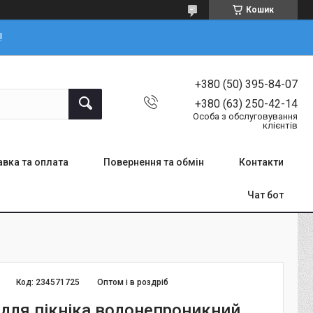
Кошик
!
+380 (50) 395-84-07
+380 (63) 250-42-14
Особа з обслуговування
клієнтів
вка та оплата
Повернення та обмін
Контакти
Чат бот
Код:
234571725
Оптом і в роздріб
для пікніка водонепроникний,