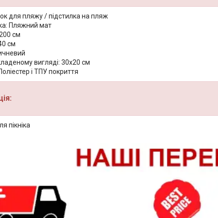
ок для пляжу / підстилка на пляж
ка: Пляжний мат
200 см
40 см
ричневий
кладеному вигляді: 30x20 см
Поліестер і ТПУ покриття
ія:
я пікніка