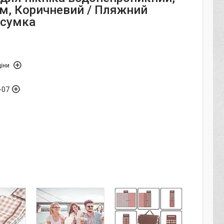
м, Коричневий / Пляжний
-сумка
іни
-07