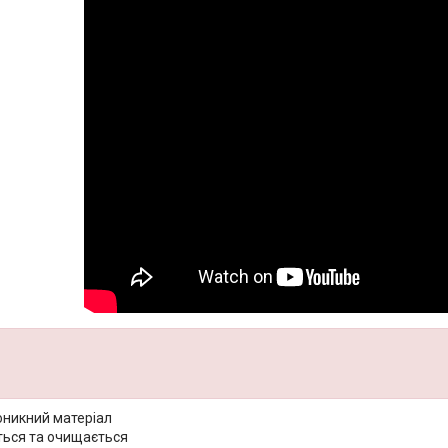
никний матеріал
ться та очищається