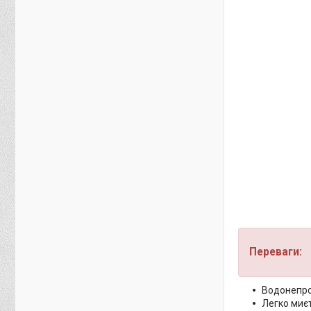
Переваги:
Водонепро
Легко миє