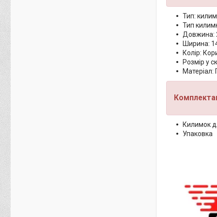
Тип: килим
Тип килим
Довжина: 
Ширина: 1
Колір: Ко
Розмір у с
Матеріал: 
Комплектац
Килимок дл
Упаковка