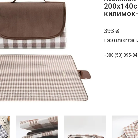
200x140с
килимок
393 ₴
Показати оптові ц
+380 (50) 395-84