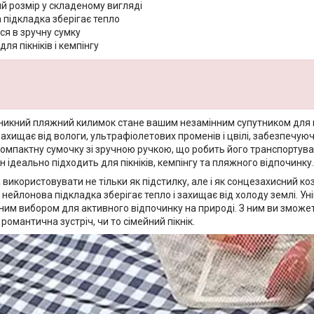
й розмір у складеному вигляді
 підкладка зберігає тепло
ся в зручну сумку
ля пікніків і кемпінгу
икний пляжний килимок стане вашим незамінним супутником для ві
захищає від вологи, ультрафіолетових променів і цвілі, забезпечуюч
омпактну сумочку зі зручною ручкою, що робить його транспортуван
ін ідеально підходить для пікніків, кемпінгу та пляжного відпочинку.
икористовувати не тільки як підстилку, але і як сонцезахисний ко
а нейлонова підкладка зберігає тепло і захищає від холоду землі. У
ним вибором для активного відпочинку на природі. З ним ви зможе
 романтична зустріч, чи то сімейний пікнік.