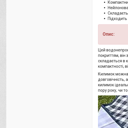
Компактни
Нейлонова
Складаєть
Підходить д
Опис:
Цей водонепрон
покриттям, він 
складається в к
компактності, в
Килимок можна в
довговічність, 
килимок ідеаль
пору року, чи то