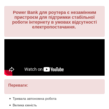
Power Bank для роутера є незамінним
пристроєм для підтримки стабільної
роботи інтернету в умовах відсутності
електропостачання.
Переваги:
Тривала автономна робота
Велика ємність