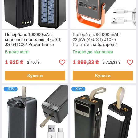
Повербанк 180000мАг з
Павербанк 90 000 mAh,
сонячною панеллю, 4хUSB,
22,5W (4хUSB) J107 /
JS-641CX / Power Bank /
Портативна батарея /
Павербанк для телефону /
Потужний повербанк для
В наявності
Готово до відправки
УМБ
телефону
1 925
1 899,33
₴
₴
2 750 ₴
2 713,33 ₴
Купити
Купити
–30%
–30%