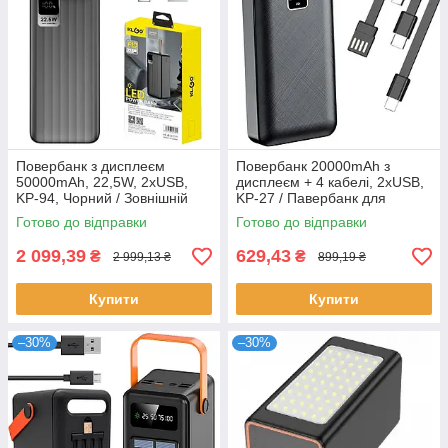
Повербанк з дисплеєм
Повербанк 20000mAh з
50000mAh, 22,5W, 2хUSB,
дисплеєм + 4 кабелі, 2хUSB,
KP-94, Чорний / Зовнішній
KP-27 / Павербанк для
акумулятор / УМБ
телефону / Зовнішній
Готово до відправки
Готово до відправки
акумулятор / УМБ
2 099,39
629,43
₴
₴
2 999,13 ₴
899,19 ₴
Купити
Купити
–30%
–30%