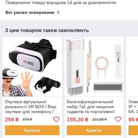
Повернення товару впродовж 14 днів за домовленістю
Всі умови повернення
З цим товаром також замовляють
Окуляри віртуальної
Багатофункціональний
Унів
реальності VR BOX / Віар
набір 7в1 для чищення
IP +
окуляри для телефону /
гаджетів та портативної
6А, 
3D окуляри для
техніки / Щітка для
KC30
259
155,30
95
₴
₴
370 ₴
221,85 ₴
смартфону
чищення клавіатури
швид
Муль
Купити
Купити