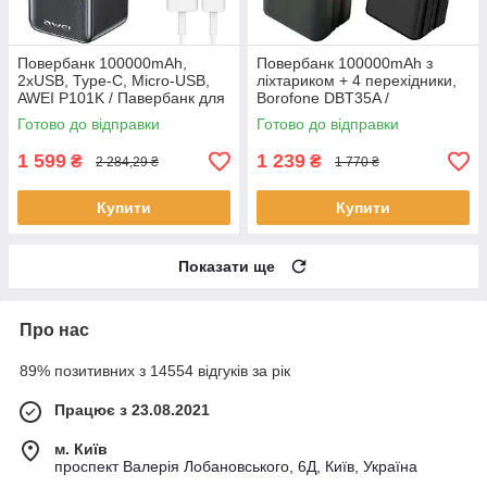
Повербанк 100000mAh,
Повербанк 100000mАh з
2хUSB, Type-C, Micro-USB,
ліхтариком + 4 перехідники,
AWEI P101K / Павербанк для
Borofone DBT35A /
телефону / УМБ / Зовнішній
Павербанк для телефону /
Готово до відправки
Готово до відправки
акумулятор
Power Bank / УМБ
1 599
1 239
₴
₴
2 284,29 ₴
1 770 ₴
Купити
Купити
Показати ще
Про нас
89% позитивних з 14554 відгуків за рік
Працює з 23.08.2021
м. Київ
проспект Валерія Лобановського, 6Д, Київ, Україна