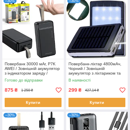
–30%
–30%
Повербанк 30000 мАг, P7K
Повербанк-ліхтар 4800мАч,
AWEI / Зовнішній акумулятор
Чорний / Зовнішній
з індикатором заряду /
акумулятор з ліхтариком та
Портативна батарея / Power
сонячною батареєю /
Готово до відправки
В наявності
bank
Портативна зарядка
875
299
₴
₴
1 250 ₴
427,14 ₴
Купити
Купити
–30%
–30%