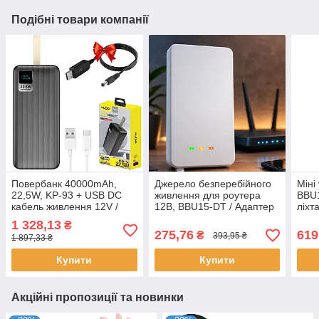
Подібні товари компанії
Повербанк 40000mAh,
Джерело безперебійного
Міні
22,5W, KP-93 + USB DC
живлення для роутера
BBU
кабель живлення 12V /
12В, BBU15-DT / Адаптер
ліхт
Зовнішній акумулятор /
аварійного живлення /
Безп
1 328,13
₴
Power bank
Міні упс
роут
275,76
619
₴
393,95 ₴
1 897,33 ₴
Купити
Купити
Акційні пропозиції та новинки