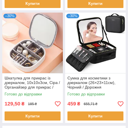
Купити
Купити
–30%
–30%
Шкатулка для прикрас із
Сумка для косметики з
дзеркалом, 10х10х3см, Сіра /
дзеркалом (26×23×11см),
Органайзер для прикрас /
Чорний / Дорожня
Органайзер для біжутерії
косметичка / Органайзер-
Готово до відправки
Готово до відправки
косметичка / Б'юті кейс
129,50
459
₴
₴
185 ₴
655,71 ₴
Купити
Купити