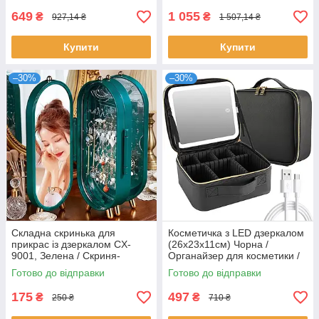
649
1 055
₴
₴
927,14 ₴
1 507,14 ₴
Купити
Купити
–30%
–30%
Складна скринька для
Косметичка з LED дзеркалом
прикрас із дзеркалом CX-
(26х23х11см) Чорна /
9001, Зелена / Скриня-
Органайзер для косметики /
органайзер для біжутерії
Дорожня косметичка сумочка
Готово до відправки
Готово до відправки
175
497
₴
₴
250 ₴
710 ₴