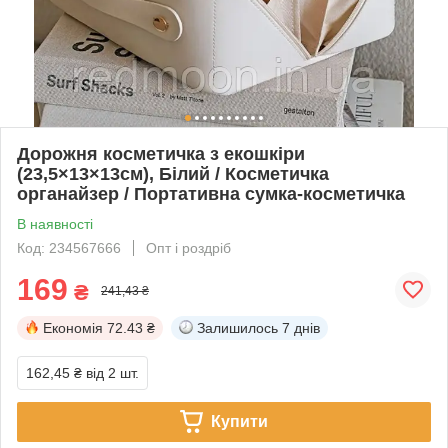
Дорожня косметичка з екошкіри
(23,5×13×13см), Білий / Косметичка
органайзер / Портативна сумка-косметичка
В наявності
Код: 234567666
Опт і роздріб
169
₴
241,43 ₴
Економія
72.43 ₴
Залишилось
7 днів
162,45 ₴
від 2 шт.
Купити