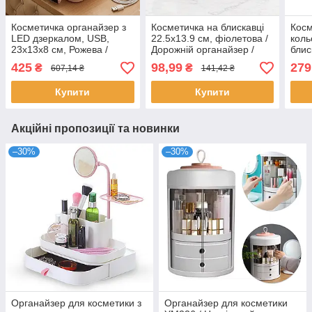
Косметичка органайзер з
Косметичка на блискавці
Косм
LED дзеркалом, USB,
22.5х13.9 см, фіолетова /
коль
23х13х8 см, Рожева /
Дорожній органайзер /
блис
Дорожня косметичка /
Водонепроникний чохол
26.5
425
98,99
279
₴
₴
607,14 ₴
141,42 ₴
Сумка косметичка /
для косметики
Доро
Косметичка жіноча
Орга
Купити
Купити
Акційні пропозиції та новинки
–30%
–30%
Органайзер для косметики з
Органайзер для косметики