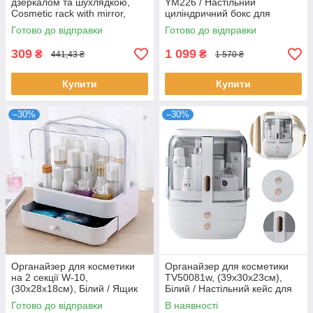
дзеркалом та шухлядкою,
YM226 / Настільний
Cosmetic rack with mirror,
циліндричний бокс для
Рожевий / Настільний ящик-
косметичних засобів / Бьюті
Готово до відправки
Готово до відправки
органайзер
шкатулка
309
1 099
₴
₴
441,43 ₴
1 570 ₴
Купити
Купити
–30%
–30%
Органайзер для косметики
Органайзер для косметики
на 2 секції W-10,
TV50081w, (39х30х23см),
(30х28х18см), Білий / Ящик
Білий / Настільний кейс для
для зберігання косметичних
косметичних засобів
Готово до відправки
В наявності
засобів