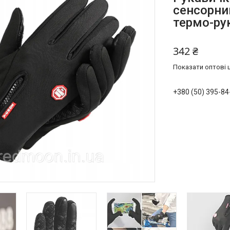
сенсорни
термо-рук
342 ₴
Показати оптові ц
+380 (50) 395-84