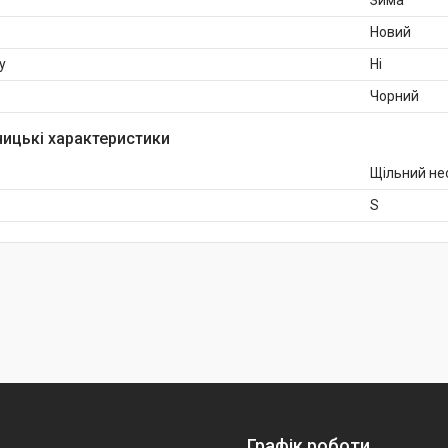
Зима
Новий
у
Ні
Чорний
ицькі характеристики
Щільний не
S
Графік роботи