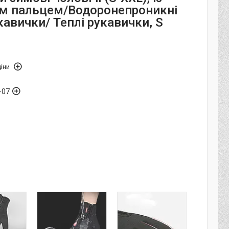
м пальцем/Водоронепроникні
авички/ Теплі рукавички, S
іни
-07