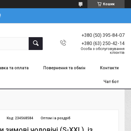
Кошик
!
+380 (50) 395-84-07
+380 (63) 250-42-14
Особа з обслуговування
клієнтів
вка та оплата
Повернення та обмін
Контакти
Чат бот
Код:
234568584
Оптом і в роздріб
 зимові чоловічі (S-XXL), із