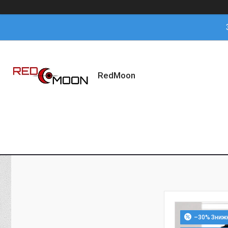
RedMoon
–30%