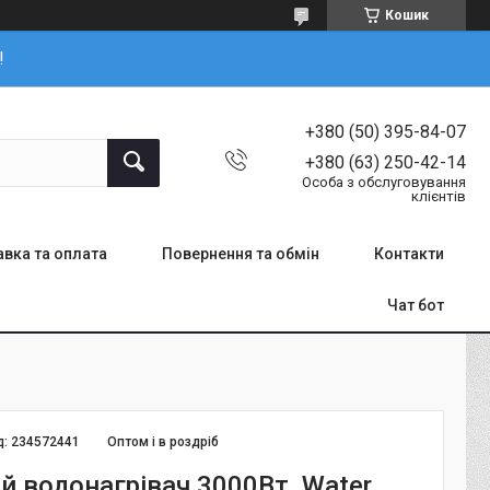
Кошик
!
+380 (50) 395-84-07
+380 (63) 250-42-14
Особа з обслуговування
клієнтів
вка та оплата
Повернення та обмін
Контакти
Чат бот
д:
234572441
Оптом і в роздріб
й водонагрівач 3000Вт, Water