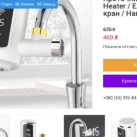
Heater / 
0
Годин
0
0
Хвилин
0
0
Секунд
кран / На
670 ₴
469 ₴
Показати оптові ц
К
Купити
+380 (50) 395-84