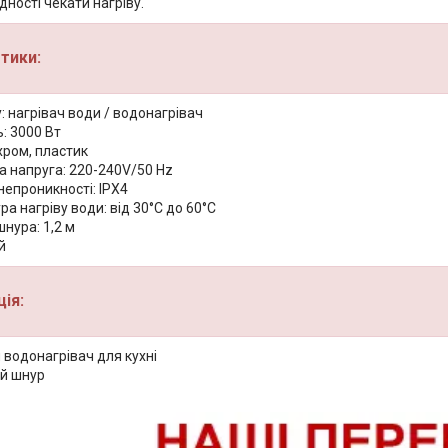
дності чекати нагріву.
тики:
: нагрівач води / водонагрівач
: 3000 Вт
хром, пластик
а напруга: 220-240V/50 Hz
непроникності: IPX4
а нагріву води: від 30°C до 60°C
нура: 1,2 м
й
ія:
 водонагрівач для кухні
й шнур