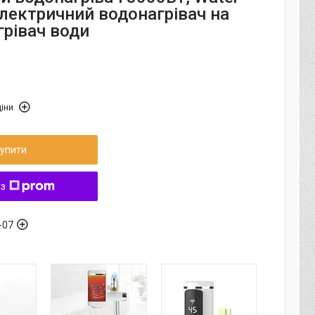
Електричний водонагрівач на
грівач води
іни
упити
 з
-07