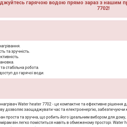
джуйтесь гарячою водою прямо зараз з нашим пр
7702!
нагрівання.
ть та зручність.
ктивність.
тановка.
 та стабільна робота.
доступ до гарячої води.
нагрівач Water heater 7702 - це компактне та ефективне рішення д
ріву дозволяє заощаджувати час та електроенергію, забезпечуючи 
ран проста та зручна, що робить його ідеальним вибором для дому,
ірам він легко поміститься навіть в обмеженому просторі. Water he