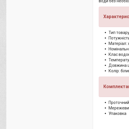
води без необхі
Характерис
Тип товару
Потужність
Матеріал: 
Номінальн
Клас водо
Температур
Довжина ш
Колір: біли
Комплектац
Проточний
Мережеви
Упаковка