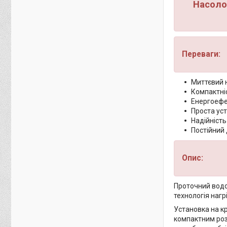
Насоло
Переваги:
Миттєвий 
Компактніс
Енергоефе
Проста ус
Надійність
Постійний 
Опис:
Проточний водо
технологія наг
Установка на к
компактним розм