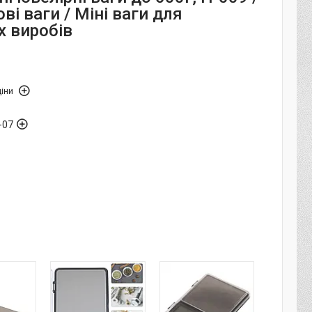
і ваги / Міні ваги для
х виробів
іни
-07