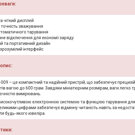
реваги:
а чіткий дисплей
 точність зважування
втоматичного тарування
не відключення для економії заряду
й та портативний дизайн
 зрозумілий інтерфейс
опис:
-009 – це компактний та надійний пристрій, що забезпечує прецизі
тів вагою до 600 грам. Завдяки мініатюрним розмірам, ваги легко 
очністю вимірювань.
високочутливою електронною системою та функцією тарування для 
еликими цифрами забезпечує відмінну читаність навіть за недостат
ля будь-якого ювеліра.
тики: