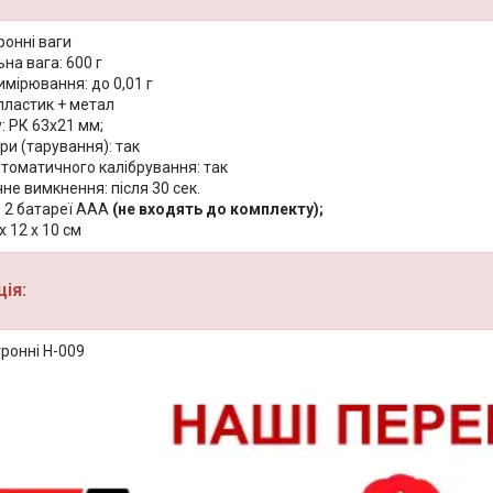
ронні ваги
на вага: 600 г
имірювання: до 0,01 г
пластик + метал
: РК 63х21 мм;
ри (тарування): так
втоматичного калібрування: так
е вимкнення: після 30 сек.
 2 батареї ААА
(не входять до комплекту);
х 12 х 10 см
ія:
ронні H-009