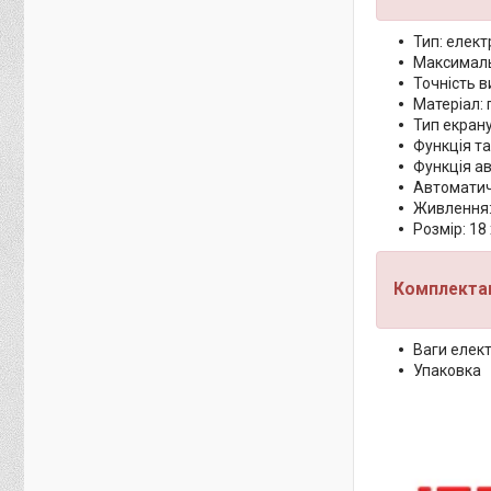
Тип: елект
Максималь
Точність в
Матеріал: 
Тип екрану
Функція та
Функція а
Автоматичн
Живлення:
Розмір: 18 
Комплектац
Ваги елект
Упаковка