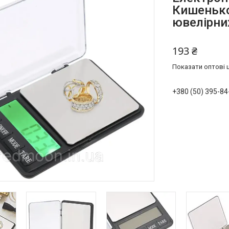
Кишеньков
ювелірни
193 ₴
Показати оптові ц
+380 (50) 395-84