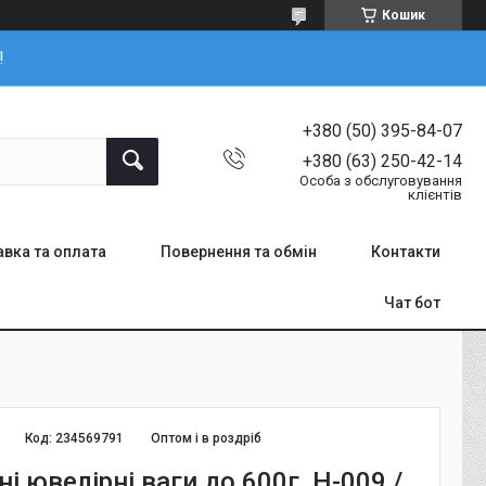
Кошик
!
+380 (50) 395-84-07
+380 (63) 250-42-14
Особа з обслуговування
клієнтів
вка та оплата
Повернення та обмін
Контакти
Чат бот
Код:
234569791
Оптом і в роздріб
і ювелірні ваги до 600г, H-009 /