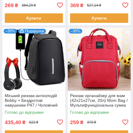
269
369
₴
₴
384,29 ₴
527,14 ₴
Купити
Купити
–30%
Подарунок
–30%
Міський рюкзак-антизлодій
Рюкзак органайзер для мам
Bobby + Бездротові
(42х21х27см, 20л) Mom Bag /
навушники P47 / Чоловічий
Мультифункціональна сумка
рюкзак з USB / Рюкзак із
для мам
Готово до відправки
Готово до відправки
зарядкою
435,40
259
₴
₴
622 ₴
370 ₴