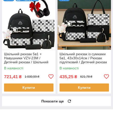
Шкільний рюкзак 5в1 +
Шкільний рюкзак із сумками
Навушники VZV-23M /
5в1, 43х30х14см / Рюкзак
Дитячий рюкзак / Шкільний
підлітковий / Дитячий рюкзак
портфель
до школи / Шкільний
В наявності
В наявності
портфель
721,41
435,25
₴
₴
1 030,59 ₴
621,78 ₴
Купити
Купити
Показати ще