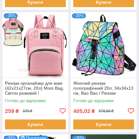
Купити
Купити
–30%
–30%
Рюкзак органайзер для мам
Жіночий рюкзак
(42х21х27см, 20л) Mom Bag,
голографічний 20л, 34х34х13
Світло рожевий /
см, Bao Bao / Рюкзак
Мультифункціональна сумка
маленький / Міський рюкзак
Готово до відправки
Готово до відправки
для мам
хамелеон
259
405,02
₴
₴
370 ₴
578,60 ₴
Купити
Купити
–30%
Подарунок
–30%