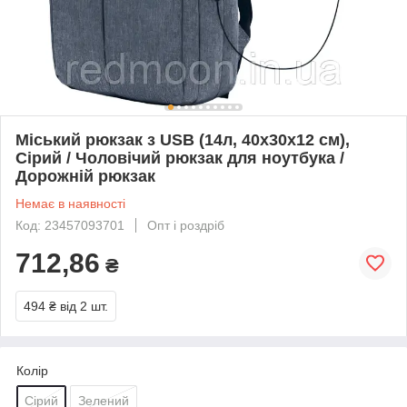
Міський рюкзак з USB (14л, 40х30х12 см),
Сірий / Чоловічий рюкзак для ноутбука /
Дорожній рюкзак
Немає в наявності
Код: 23457093701
Опт і роздріб
712,86
₴
494 ₴
від 2 шт.
Колір
Сірий
Зелений