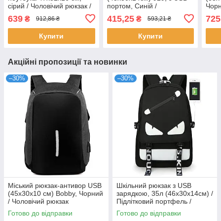
сірий / Чоловічий рюкзак /
портом, Синій /
Чорн
Водостійкий
Повсякденний чоловічий
рюкз
639
415,25
725
₴
₴
912,86 ₴
593,21 ₴
рюкзак для ноутбука
рюкз
Купити
Купити
Акційні пропозиції та новинки
–30%
–30%
Міський рюкзак-антивор USB
Шкільний рюкзак з USB
(45х30х10 см) Bobby, Чорний
зарядкою, 35л (46х30х14см) /
/ Чоловічий рюкзак
Підлітковий портфель /
Рюкзак для школяра
Готово до відправки
Готово до відправки