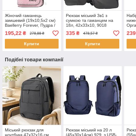
Жіночий гаманець
Рюкзак міський 3в1 з
Набі
замшевий (19х10,5х2 см)
сумкою та гаманцем на
нижн
Baellerry Forever, Пудра /
18л, 42х33х10, 9018
Орга
Клатч жіночий / Жіночий
Чорний / Дорожній
шкар
195,22
335
239
₴
₴
278,88 ₴
478,57 ₴
гаманець
комплект / Чоловічий
Комп
рюкзак
для 
Купити
Купити
Подібні товари компанії
Міський рюкзак для
Рюкзак міський на 20 л
Рюкз
ноутбука 47х32х16 см,
(45х30х14см) 929, з USB-
(55х