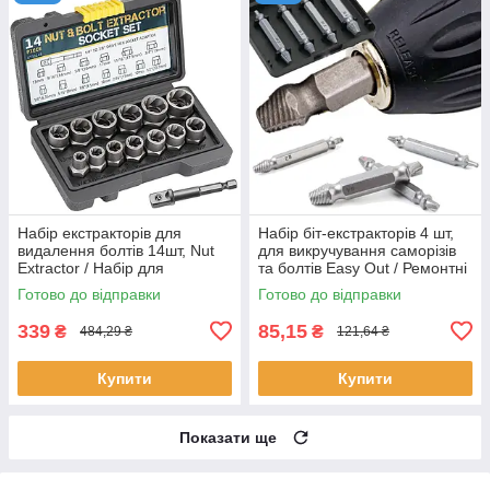
Набір екстракторів для
Набір біт-екстракторів 4 шт,
видалення болтів 14шт, Nut
для викручування саморізів
Extractor / Набір для
та болтів Easy Out / Ремонтні
відкручування пошкоджених
насадки на шуруповерт
Готово до відправки
Готово до відправки
болтів
339
85,15
₴
₴
484,29 ₴
121,64 ₴
Купити
Купити
Показати ще