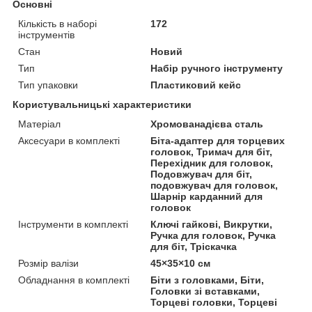
Основні
Кількість в наборі
172
інструментів
Стан
Новий
Тип
Набір ручного інструменту
Тип упаковки
Пластиковий кейс
Користувальницькі характеристики
Матеріал
Хромованадієва сталь
Аксесуари в комплекті
Біта-адаптер для торцевих
головок, Тримач для біт,
Перехідник для головок,
Подовжувач для біт,
подовжувач для головок,
Шарнір карданний для
головок
Інструменти в комплекті
Ключі гайкові, Викрутки,
Ручка для головок, Ручка
для біт, Тріскачка
Розмір валізи
45×35×10 см
Обладнання в комплекті
Біти з головками, Біти,
Головки зі вставками,
Торцеві головки, Торцеві