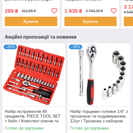
авто / Комплект торцевих
тріскачкою / Набір ручного
черв
3 1
головок / Набір біт
інструменту для авто
для 
289
1 935
₴
₴
412,85 ₴
2 764,29 ₴
4 535
набі
Купити
Купити
Акційні пропозиції та новинки
–30%
–30%
Набір інструментів 46
Набір торцевих головок 1/4" з
предметів, PIECE TOOL SET
тріскачкою та подовжувачем,
+ Кейс / Комплект ключів та
12шт / Тріскачка з набором
викруток для авто та
головок / Набір інструментів
Готово до відправки
Готово до відправки
велосипеда