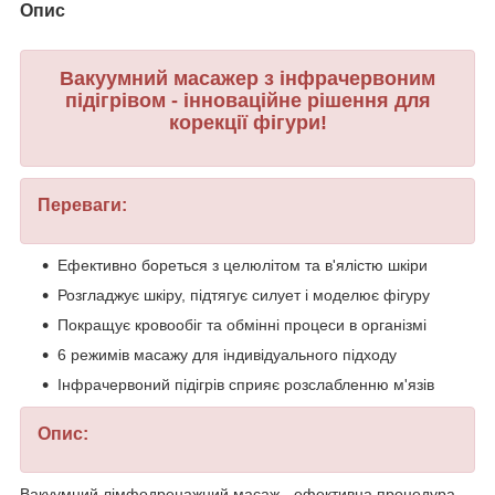
Опис
Вакуумний масажер з інфрачервоним
підігрівом - інноваційне рішення для
корекції фігури!
Переваги:
Ефективно бореться з целюлітом та в'ялістю шкіри
Розгладжує шкіру, підтягує силует і моделює фігуру
Покращує кровообіг та обмінні процеси в організмі
6 режимів масажу для індивідуального підходу
Інфрачервоний підігрів сприяє розслабленню м'язів
Опис:
Вакуумний лімфодренажний масаж - ефективна процедура