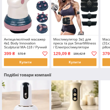
Антицелюлітний масажер
Міостимулятор 3в1 для
Мас
4в1 Body Innovation
преса та рук SmartWitness
(31х
Sculptural MA-118 / Ручний
/ Електростимулятори
pillo
масажер для тіла /
м'язів / Апарат для
Унів
399
129,09
379
₴
₴
570 ₴
184,42 ₴
Вібромасажер
міостимуляції
маса
піді
Купити
Купити
Подібні товари компанії