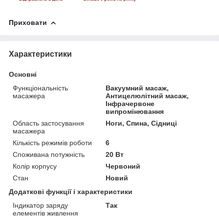
Приховати
Характеристики
Основні
Функціональність
Вакуумний масаж,
масажера
Антицелюлітний масаж,
Інфрачервоне
випромінювання
Область застосування
Ноги, Спина, Сідниці
масажера
Кількість режимів роботи
6
Споживана потужність
20 Вт
Колір корпусу
Червоний
Стан
Новий
Додаткові функції і характеристики
Індикатор заряду
Так
елементів живлення