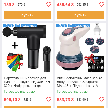
189
456,64
₴
₴
270 ₴
652,35 ₴
Купити
Купити
–30%
Подарунок
–30%
Подарунок
Портативний масажер для
Антицелюлітний масажер 4в1
тіла + 4 насадки, від USB, KH-
Body Innovation Sculptural
320 + Набір резинок для
MA-118 + Підлогові ваги A-
фітнесу 5в1
8003
Готово до відправки
Готово до відправки
506,10
583,73
₴
₴
723 ₴
833,90 ₴