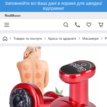
Заповнюйте всі Ваші дані в корзині для швидкої
відправки!
RedMoon
Товари та послуги
Краса та здоров'я
Масажери
Р