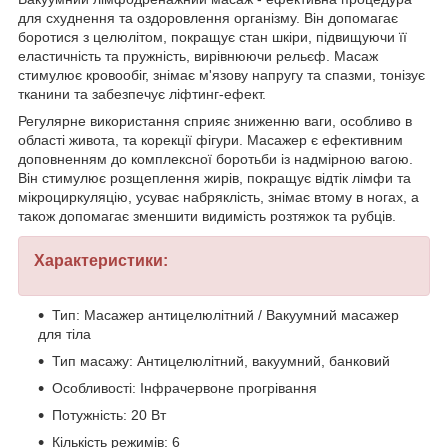
для схуднення та оздоровлення організму. Він допомагає
боротися з целюлітом, покращує стан шкіри, підвищуючи її
еластичність та пружність, вирівнюючи рельєф. Масаж
стимулює кровообіг, знімає м'язову напругу та спазми, тонізує
тканини та забезпечує ліфтинг-ефект.
Регулярне використання сприяє зниженню ваги, особливо в
області живота, та корекції фігури. Масажер є ефективним
доповненням до комплексної боротьби із надмірною вагою.
Він стимулює розщеплення жирів, покращує відтік лімфи та
мікроциркуляцію, усуває набряклість, знімає втому в ногах, а
також допомагає зменшити видимість розтяжок та рубців.
Характеристики:
Тип: Масажер антицелюлітний / Вакуумний масажер
для тіла
Тип масажу: Антицелюлітний, вакуумний, банковий
Особливості: Інфрачервоне прогрівання
Потужність: 20 Вт
Кількість режимів: 6