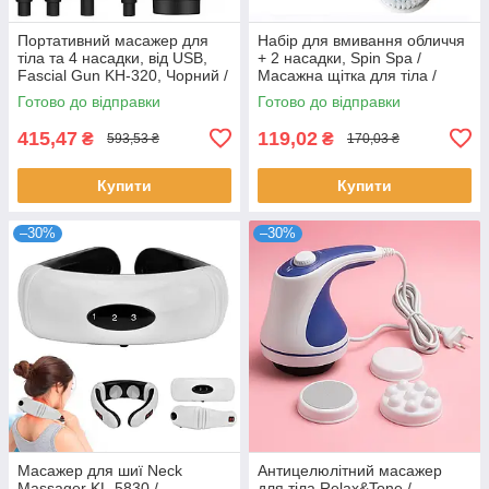
Портативний масажер для
Набір для вмивання обличчя
тіла та 4 насадки, від USB,
+ 2 насадки, Spin Spa /
Fascial Gun KH-320, Чорний /
Масажна щітка для тіла /
Ручний вібромасажер для
Апарат для чищення обличчя
Готово до відправки
Готово до відправки
тіла
та тіла
415,47
119,02
₴
₴
593,53 ₴
170,03 ₴
Купити
Купити
–30%
–30%
Масажер для шиї Neck
Антицелюлітний масажер
Massager KL-5830 /
для тіла Relax&Tone /