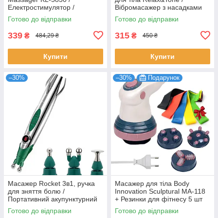
Електростимулятор /
Вібромасажер з насадками
Масажний апарат
для спини та шиї / Ручний
Готово до відправки
Готово до відправки
масажер
339
315
₴
₴
484,29 ₴
450 ₴
Купити
Купити
–30%
–30%
Подарунок
Масажер Rocket 3в1, ручка
Масажер для тіла Body
для зняття болю /
Innovation Sculptural MA-118
Портативний акупунктурний
+ Резинки для фітнесу 5 шт
масажер для тіла зі змінними
Готово до відправки
Готово до відправки
насадками