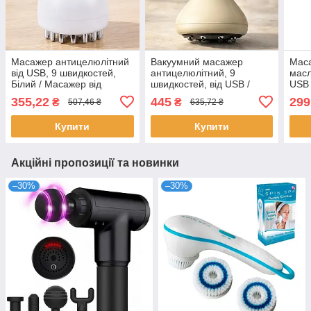
Масажер антицелюлітний
Вакуумний масажер
Маса
від USB, 9 швидкостей,
антицелюлітний, 9
масл
Білий / Масажер від
швидкостей, від USB /
USB 
целюліту / Акумуляторний
Акумуляторний масажер
маса
355,22
445
299
₴
₴
507,46 ₴
635,72 ₴
масажер для тіла
для тіла / Масажер від
Інф
целюліту
Купити
Купити
Акційні пропозиції та новинки
–30%
–30%