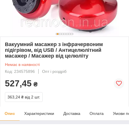
Вакуумний масажер з інфрачервоним
підігрівом, від USB / Антицелюлітний
масажер / Масажер від целюліту
Немає в наявності
Код: 234575896
Опт і роздріб
527,45
₴
363,24 ₴
від 2 шт.
Опис
Характеристики
Доставка
Оплата
Умови п