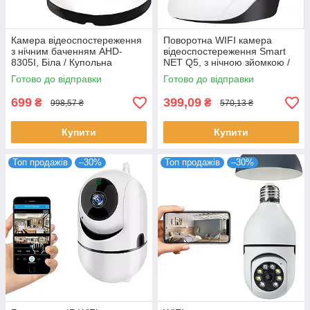
Камера відеоспостереження
Поворотна WIFI камера
з нічним баченням AHD-
відеоспостереження Smart
8305I, Біла / Купольна
NET Q5, з нічною зйомкою /
зовнішня 3 ІЧ-світлодіода,
Бездротова камера для дому
Готово до відправки
Готово до відправки
цілодобова
699
399,09
₴
₴
998,57 ₴
570,13 ₴
Купити
Купити
Топ продажів
–30%
Топ продажів
–30%