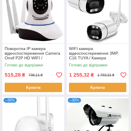
Поворотна IP камера
WIFI камера
відеоспостереження Camera
відеоспостереження 3MP,
Onvif P2P HD WIFI /
C16 TUYA / Камера
Бездротова камера
зовнішнього спостереження з
Готово до відправки
Готово до відправки
відеоспостереження
датчиком руху
515,28
1 255,32
₴
₴
736,11 ₴
1 793,31 ₴
Купити
Купити
–30%
–30%