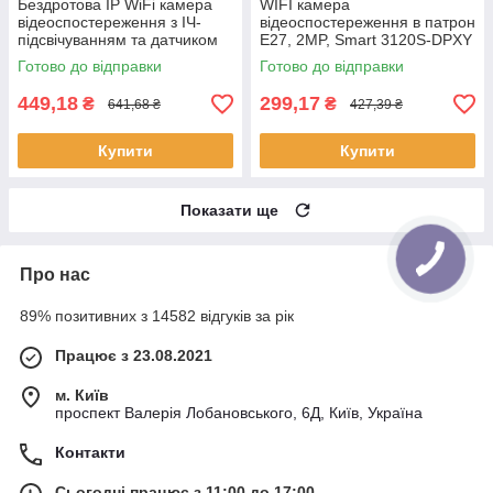
Бездротова IP WiFi камера
WIFI камера
відеоспостереження з ІЧ-
відеоспостереження в патрон
підсвічуванням та датчиком
Е27, 2MP, Smart 3120S-DPXY
руху / Поворотна камера
/ Поворотна камера
Готово до відправки
Готово до відправки
спостереження
лампочка для дому
449,18
299,17
₴
₴
641,68 ₴
427,39 ₴
Купити
Купити
Показати ще
Про нас
89% позитивних з 14582 відгуків за рік
Працює з 23.08.2021
м. Київ
проспект Валерія Лобановського, 6Д, Київ, Україна
Контакти
Сьогодні працює з 11:00 до 17:00