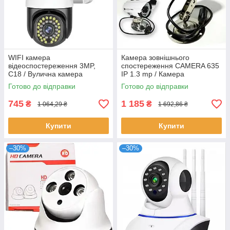
WIFI камера
Камера зовнішнього
відеоспостереження 3MP,
спостереження CAMERA 635
C18 / Вулична камера
IP 1.3 mp / Камера
поворотна / Вайфай камера
відеоспостереження для
Готово до відправки
Готово до відправки
зовнішнього спостереження
дому / Камера
спостереження
745
1 185
₴
₴
1 064,29 ₴
1 692,86 ₴
Купити
Купити
–30%
–30%