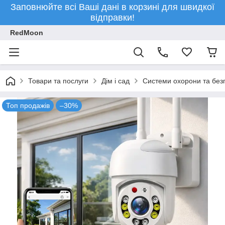
Заповнюйте всі Ваші дані в корзині для швидкої
відправки!
RedMoon
Товари та послуги
Дім і сад
Системи охорони та без
Топ продажів
–30%