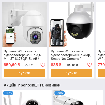
Вулична WiFi камера
Вулична WiFi камера
Вули
відеоспостереження 3,6
відеоспостереження 4Mp,
віде
Mп, JT-8175QP, Білий /
Smart Net Camera /
WiFi
Поворотна IP-камера /
Поворотна IP камера з
Віде
859,60
835
779
₴
₴
1 228 ₴
1 192,86 ₴
Камера для
віддаленим доступом
Кам
спостереження
Купити
Купити
Акційні пропозиції та новинки
–30%
–30%