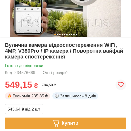
Вулична камера відеоспостереження WiFi,
4MP, V380Pro / IP камера / Поворотна вайфай
камера спостереження
Готово до відправки
Код: 234576689
Опт і роздріб
549,15
₴
784,50 ₴
Економія
235.35 ₴
Залишилось
8 днів
543,64 ₴
від 2 шт.
Купити