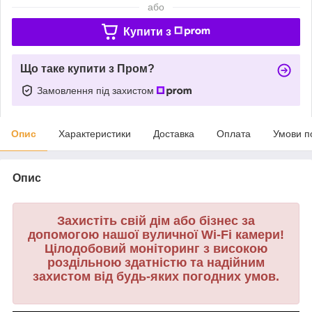
або
Купити з
Що таке купити з Пром?
Замовлення під захистом
Опис
Характеристики
Доставка
Оплата
Умови п
Опис
Захистіть свій дім або бізнес за
допомогою нашої вуличноï Wi-Fi камери!
Цілодобовий моніторинг з високою
роздільною здатністю та надійним
захистом від будь-яких погодних умов.