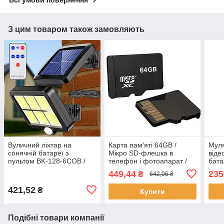
Всі умови повернення
З цим товаром також замовляють
Вуличний ліхтар на
Карта пам'яті 64GB /
Мул
сонячній батареї з
Мікро SD-флешка в
віде
пультом BK-128-6COB /
телефон і фотоапарат /
бат
Ліхтар на стовп /
Флеш карта / Мікро сд
/ Ку
449,44
235
₴
642,06 ₴
Прожектор світлодіодний
обма
421,52
₴
Купити
Подібні товари компанії