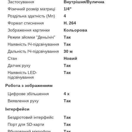
Застосування
Внутрішня/Вулична
Фізичний розмір матриці
1/4"
Роздільна здатність (Мп)
4
Формат стиснення
H. 264
Зображення картинки
Кольорова
Режим зйомки "День/ніч"
Так
Наявність ІЧ-підсвічування
Так
Дальність ІЧ-підсвічування
30 м
Стан
Новий
Датчик руху
Так
Наявність LED-
Так
підсвічування
Робота з зображенням
Цифрове збільшення
4 х
Виявлення руху
Так
Інтерфейси
Бездротовий інтерфейс
Так
Порт для SD-карти
Так
Вбудований мікрофон
Так