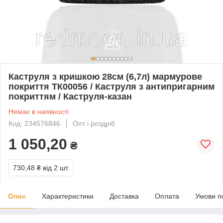
Каструля з кришкою 28см (6,7л) мармурове
покриття TК00056 / Каструля з антипригарним
покриттям / Каструля-казан
Немає в наявності
Код: 234576846
Опт і роздріб
1 050,20
₴
730,48 ₴
від 2 шт.
Опис
Характеристики
Доставка
Оплата
Умови п