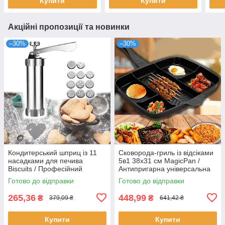
Купити
Купити
Акційні пропозиції та новинки
–30%
–30%
Кондитерський шприц із 11
Сковорода-гриль із відсіками
насадками для печива
5в1 38х31 см MagicPan /
Biscuits / Професійний
Антипригарна універсальна
кондитерський шприц для
п'ятисекційна сковорода
Готово до відправки
Готово до відправки
тесту
265,36
448,99
₴
₴
379,09 ₴
641,42 ₴
Купити
Купити