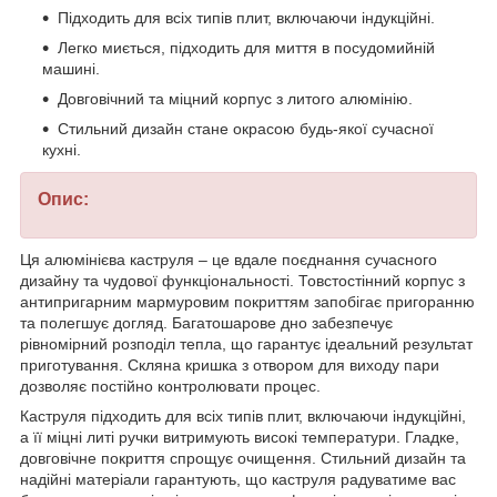
Підходить для всіх типів плит, включаючи індукційні.
Легко миється, підходить для миття в посудомийній
машині.
Довговічний та міцний корпус з литого алюмінію.
Стильний дизайн стане окрасою будь-якої сучасної
кухні.
Опис:
Ця алюмінієва каструля – це вдале поєднання сучасного
дизайну та чудової функціональності. Товстостінний корпус з
антипригарним мармуровим покриттям запобігає пригоранню
та полегшує догляд. Багатошарове дно забезпечує
рівномірний розподіл тепла, що гарантує ідеальний результат
приготування. Скляна кришка з отвором для виходу пари
дозволяє постійно контролювати процес.
Каструля підходить для всіх типів плит, включаючи індукційні,
а її міцні литі ручки витримують високі температури. Гладке,
довговічне покриття спрощує очищення. Стильний дизайн та
надійні матеріали гарантують, що каструля радуватиме вас