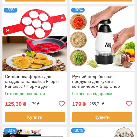
–30%
–30%
Силіконова форма для
Ручний подрібнювач
оладок та панкейків Flippin
продуктів для кухні з
Fantastic / Форма для
контейнером Slap Chop
смаження яєць та оладок
AD10-9 / Механічна
Готово до відправки
Готово до відправки
овочерізка кухонна
125,30
179
₴
₴
179 ₴
255,71 ₴
Купити
Купити
–30%
–30%