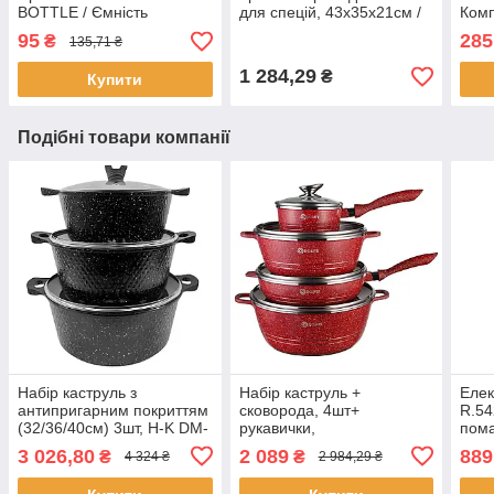
BOTTLE / Ємність
для спецій, 43х35х21см /
Комп
диспенсер для олії та оцту
Органайзер для кухонного
кухн
95
285
₴
135,71 ₴
/ Спрей розпилювач для
приладдя
олії
1 284,29
₴
Купити
Подібні товари компанії
Набір каструль з
Набір каструль +
Елек
антипригарним покриттям
сковорода, 4шт+
R.54
(32/36/40см) 3шт, H-K DM-
рукавички,
пома
6 / Набір посуду / Каструлі
10,5л/6,9л/1,6л/4,3л,
анти
3 026,80
2 089
889
₴
₴
4 324 ₴
2 984,29 ₴
набір
Червоний / Набір посуду з
живл
антипригарним покриттям