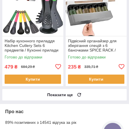
Набір кухонного приладдя
Підвісний органайзер для
Kitchen Cutlery Sets 6
зберігання спецій з 6
предметів / Кухонні прилади
баночками SPICE RACK /
для готування
Полиця для приправ /
Готово до відправки
Готово до відправки
Баночки для спецій
479
235
₴
₴
684,29 ₴
335,71 ₴
Купити
Купити
Показати ще
Про нас
89% позитивних з 14541 відгука за рік