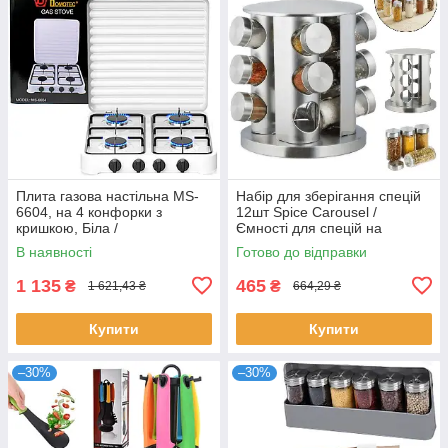
Плита газова настільна MS-
Набір для зберігання спецій
6604, на 4 конфорки з
12шт Spice Carousel /
кришкою, Біла /
Ємності для спецій на
Чотириконфоркова настільна
підставці / Карусель для
В наявності
Готово до відправки
газова пічка
спецій з обертанням
1 135
465
₴
₴
1 621,43 ₴
664,29 ₴
Купити
Купити
–30%
–30%