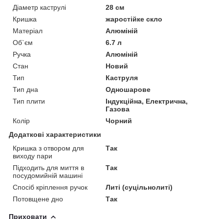
Діаметр каструлі
28 см
Кришка
жаростійке скло
Матеріал
Алюміній
Об`єм
6.7 л
Ручка
Алюміній
Стан
Новий
Тип
Каструля
Тип дна
Одношарове
Тип плити
Індукційна, Електрична,
Газова
Колір
Чорний
Додаткові характеристики
Кришка з отвором для
Так
виходу пари
Підходить для миття в
Так
посудомийній машині
Спосіб кріплення ручок
Литі (суцільнолиті)
Потовщене дно
Так
Приховати