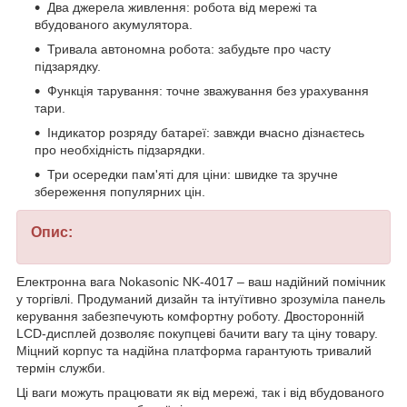
Два джерела живлення: робота від мережі та
вбудованого акумулятора.
Тривала автономна робота: забудьте про часту
підзарядку.
Функція тарування: точне зважування без урахування
тари.
Індикатор розряду батареї: завжди вчасно дізнаєтесь
про необхідність підзарядки.
Три осередки пам'яті для ціни: швидке та зручне
збереження популярних цін.
Опис:
Електронна вага Nokasonic NK-4017 – ваш надійний помічник
у торгівлі. Продуманий дизайн та інтуїтивно зрозуміла панель
керування забезпечують комфортну роботу. Двосторонній
LCD-дисплей дозволяє покупцеві бачити вагу та ціну товару.
Міцний корпус та надійна платформа гарантують тривалий
термін служби.
Ці ваги можуть працювати як від мережі, так і від вбудованого