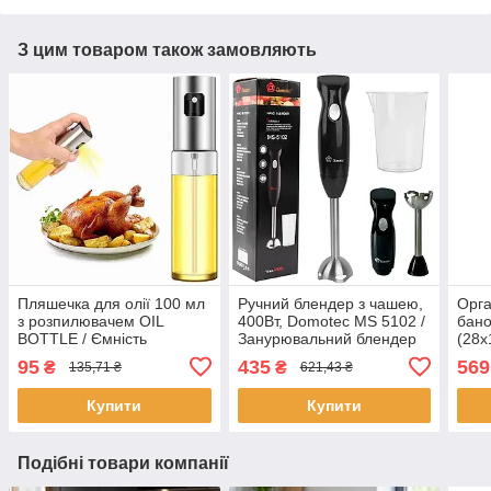
З цим товаром також замовляють
Пляшечка для олії 100 мл
Ручний блендер з чашею,
Орга
з розпилювачем OIL
400Вт, Domotec MS 5102 /
бано
BOTTLE / Ємність
Занурювальний блендер
(28х
диспенсер для олії та оцту
для дому / Блендер
R66-
95
435
569
₴
₴
135,71 ₴
621,43 ₴
/ Спрей розпилювач для
кухонний занурювальний
для 
олії
Купити
Купити
Подібні товари компанії