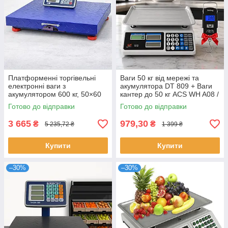
Платформенні торгівельні
Ваги 50 кг від мережі та
електронні ваги з
акумулятора DT 809 + Ваги
акумулятором 600 кг, 50×60
кантер до 50 кг ACS WH A08 /
см / Ваги складські / Ваги
Електронні ваги з дисплеєм
Готово до відправки
Готово до відправки
напольні
та пам'яттю
3 665
979,30
₴
₴
5 235,72 ₴
1 399 ₴
Купити
Купити
–30%
–30%