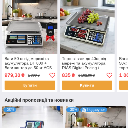
Ваги 50 кг від мережі та
Торгові ваги до 40кг, від
Ваги
акумулятора DT 809 +
мережі та акумулятора,
50кг
Ваги кантер до 50 кг ACS
RIAS Digital Pricing /
торг
WH A08 / Електронні ваги
Настільні ваги для торгівлі
елек
979,30
835
1 0
₴
₴
1 399 ₴
1 192,86 ₴
з дисплеєм та пам'яттю
торгі
Купити
Купити
Акційні пропозиції та новинки
–30%
–30%
Подарунок