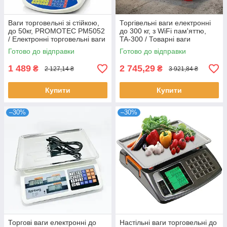
Ваги торговельні зі стійкою,
Торгівельні ваги електронні
до 50кг, PROMOTEC PM5052
до 300 кг, з WiFi пам'яттю,
/ Електронні торговельні ваги
TA-300 / Товарні ваги
/ Ваги електронні / Ваги для
підлогові
Готово до відправки
Готово до відправки
торгівлі
1 489
2 745,29
₴
₴
2 127,14 ₴
3 921,84 ₴
Купити
Купити
–30%
–30%
Торгові ваги електронні до
Настільні ваги торговельні до