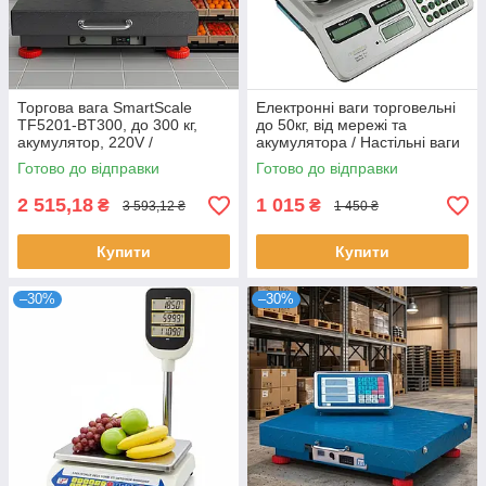
Торгова вага SmartScale
Електронні ваги торговельні
TF5201-BT300, до 300 кг,
до 50кг, від мережі та
акумулятор, 220V /
акумулятора / Настільні ваги
Промислові ваги / Ваги з
електронні / Ваги для торгівлі
Готово до відправки
Готово до відправки
Bluetooth
2 515,18
1 015
₴
₴
3 593,12 ₴
1 450 ₴
Купити
Купити
–30%
–30%