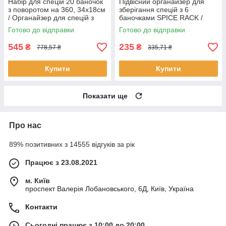
Набір для спецій 20 баночок
Підвісний органайзер для
з поворотом на 360, 34х18см
зберігання спецій з 6
/ Органайзер для спецій з
баночками SPICE RACK /
підставкою / Баночки для
Полиця для приправ /
Готово до відправки
Готово до відправки
приправ
Баночки для спецій
545
235
₴
₴
778,57 ₴
335,71 ₴
Купити
Купити
Показати ще
Про нас
89% позитивних з 14555 відгуків за рік
Працює з 23.08.2021
м. Київ
проспект Валерія Лобановського, 6Д, Київ, Україна
Контакти
Сьогодні працює з 10:00 до 20:00