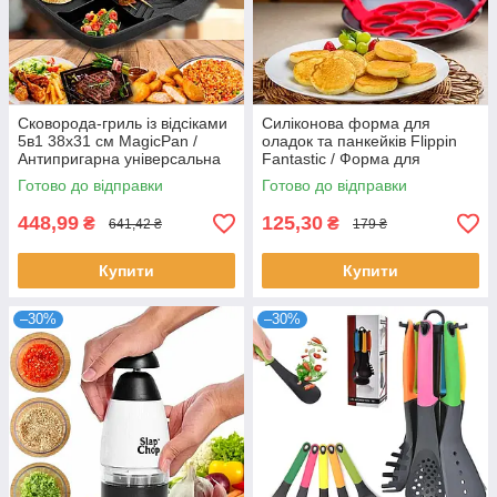
Сковорода-гриль із відсіками
Силіконова форма для
5в1 38х31 см MagicPan /
оладок та панкейків Flippin
Антипригарна універсальна
Fantastic / Форма для
п'ятисекційна сковорода
смаження яєць та оладок
Готово до відправки
Готово до відправки
448,99
125,30
₴
₴
641,42 ₴
179 ₴
Купити
Купити
–30%
–30%