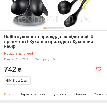
Набір кухонного приладдя на підставці, 6
предметів / Кухонне приладдя / Кухонний
набір
Немає в наявності
Код: 234577911
Опт і роздріб
742
₴
494 ₴
від 2 шт.
Опис
Характеристики
Доставка
Оплата
Умови п