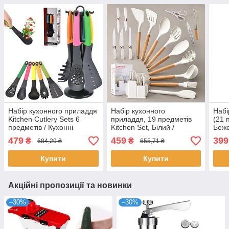
Набір кухонного приладдя
Набір кухонного
Набі
Kitchen Cutlery Sets 6
приладдя, 19 предметів
(21 
предметів / Кухонні
Kitchen Set, Білий /
Беже
прилади для готування
Силіконовий кухонний
Прил
479
459
399
₴
₴
684,29 ₴
655,71 ₴
набір з підставкою
Купити
Купити
Акційні пропозиції та новинки
–30%
–30%