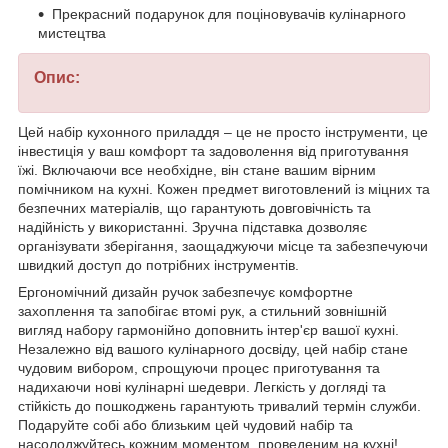
Прекрасний подарунок для поціновувачів кулінарного
мистецтва
Опис:
Цей набір кухонного приладдя – це не просто інструменти, це
інвестиція у ваш комфорт та задоволення від приготування
їжі. Включаючи все необхідне, він стане вашим вірним
помічником на кухні. Кожен предмет виготовлений із міцних та
безпечних матеріалів, що гарантують довговічність та
надійність у використанні. Зручна підставка дозволяє
організувати зберігання, заощаджуючи місце та забезпечуючи
швидкий доступ до потрібних інструментів.
Ергономічний дизайн ручок забезпечує комфортне
захоплення та запобігає втомі рук, а стильний зовнішній
вигляд набору гармонійно доповнить інтер'єр вашої кухні.
Незалежно від вашого кулінарного досвіду, цей набір стане
чудовим вибором, спрощуючи процес приготування та
надихаючи нові кулінарні шедеври. Легкість у догляді та
стійкість до пошкоджень гарантують тривалий термін служби.
Подаруйте собі або близьким цей чудовий набір та
насолоджуйтесь кожним моментом, проведеним на кухні!