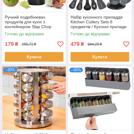
Ручний подрібнювач
Набір кухонного приладдя
продуктів для кухні з
Kitchen Cutlery Sets 6
контейнером Slap Chop
предметів / Кухонні прилади
AD10-9 / Механічна
для готування
Готово до відправки
Готово до відправки
овочерізка кухонна
179
479
₴
₴
255,71 ₴
684,29 ₴
Купити
Купити
–30%
–30%