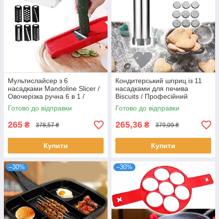
Мультислайсер з 6
Кондитерський шприц із 11
насадками Mandoline Slicer /
насадками для печива
Овочерізка ручна 6 в 1 /
Biscuits / Професійний
Терка для овочів
кондитерський шприц для
Готово до відправки
Готово до відправки
тесту
265
265,36
₴
₴
378,57 ₴
379,09 ₴
Купити
Купити
–30%
–30%