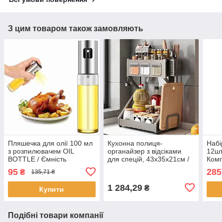
З цим товаром також замовляють
Пляшечка для олії 100 мл
Кухонна полиця-
Набі
з розпилювачем OIL
органайзер з відсіками
12шт
BOTTLE / Ємність
для спецій, 43х35х21см /
Комп
диспенсер для олії та оцту
Органайзер для кухонного
кухн
95
285
₴
135,71 ₴
/ Спрей розпилювач для
приладдя
олії
1 284,29
₴
Купити
Подібні товари компанії