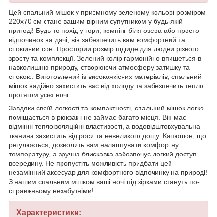
Цей спальний мішок у приємному зеленому кольорі розміром
220х70 см стане вашим вірним супутником у будь-якій
пригоді! Будь то похід у гори, кемпінг біля озера або просто
відпочинок на дачі, він забезпечить вам комфортний та
спокійний сон. Просторий розмір підійде для людей різного
зросту та комплекції. Зелений колір гармонійно впишеться в
навколишню природу, створюючи атмосферу затишку та
спокою. Виготовлений із високоякісних матеріалів, спальний
мішок надійно захистить вас від холоду та забезпечить тепло
протягом усієї ночі.
Завдяки своїй легкості та компактності, спальний мішок легко
поміщається в рюкзак і не займає багато місця. Він має
відмінні теплоізоляційні властивості, а водовідштовхувальна
тканина захистить від роси та невеликого дощу. Капюшон, що
регулюється, дозволить вам налаштувати комфортну
температуру, а зручна блискавка забезпечує легкий доступ
всередину. Не пропустіть можливість придбати цей
незамінний аксесуар для комфортного відпочинку на природі!
З нашим спальним мішком ваші ночі під зірками стануть по-
справжньому незабутніми!
Характеристики: