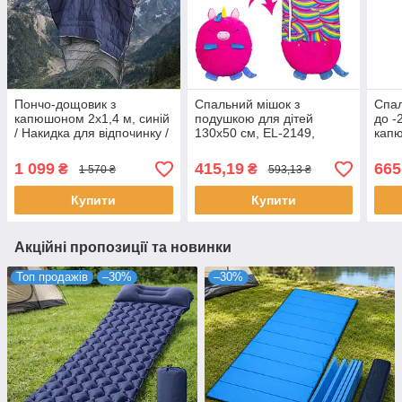
Пончо-дощовик з
Спальний мішок з
Спал
капюшоном 2х1,4 м, синій
подушкою для дітей
до -
/ Накидка для відпочинку /
130х50 см, EL-2149,
кап
Портативний спальний
Фіолетовий / Спальний
Спал
мішок
мішок іграшка
Спал
1 099
415,19
665
₴
₴
1 570 ₴
593,13 ₴
Купити
Купити
Акційні пропозиції та новинки
Топ продажів
–30%
–30%