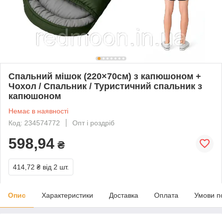
Спальний мішок (220×70см) з капюшоном +
Чохол / Спальник / Туристичний спальник з
капюшоном
Немає в наявності
Код: 234574772
Опт і роздріб
598,94
₴
414,72 ₴
від 2 шт.
Опис
Характеристики
Доставка
Оплата
Умови п