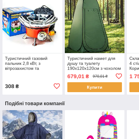
Туристичний газовий
Туристичний намет для
Скла
пальник 2,8 кВт, з
душу та туалету
4 ст
вітрозахистом та
190х120х120см з чохолом
Кори
п'єзопідпалом, K-203 /
/ Автоматичний тент-
стіл
679,01
1 7
₴
970,01 ₴
Портативна газова плита
роздягальня для літнього
кемп
кемпінгу
308
₴
Купити
Подібні товари компанії