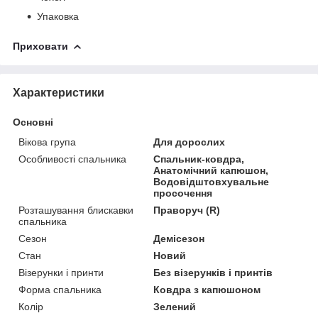
Упаковка
Приховати
Характеристики
Основні
Вікова група
Для дорослих
Особливості спальника
Спальник-ковдра,
Анатомічний капюшон,
Водовідштовхувальне
просочення
Розташування блискавки
Праворуч (R)
спальника
Сезон
Демісезон
Стан
Новий
Візерунки і принти
Без візерунків і принтів
Форма спальника
Ковдра з капюшоном
Колір
Зелений