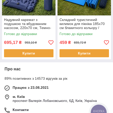
Надувний каремат з
Складний туристичний
подушкою та вбудованим
килимок для пікніка 185х70
насосом, 220х70 см, Темно-
см блакитного кольору /
синій / Каремат туристичний /
Каремат / Водонепроникний
Готово до відправки
Готово до відправки
Надувний килимок
килимок
695,17
459
₴
₴
993,10 ₴
655,72 ₴
Купити
Купити
Про нас
89% позитивних з 14573 відгуків за рік
Працює з 23.08.2021
м. Київ
проспект Валерія Лобановського, 6Д, Київ, Україна
Контакти
КНОПКА