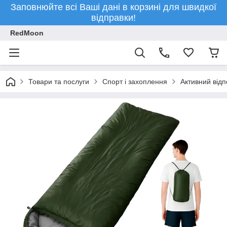
Заповнюйте всі Ваші дані в корзині для швидкої
відправки!
RedMoon
Товари та послуги
Спорт і захоплення
Активний відп