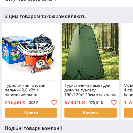
З цим товаром також замовляють
Туристичний газовий
Туристичний намет для
Скла
пальник 2,8 кВт, з
душу та туалету
4 ст
вітрозахистом та
190х120х120см з чохолом
Кори
п'єзопідпалом, K-203 /
/ Автоматичний тент-
стіл
215,60
679,01
1 7
₴
₴
308 ₴
970,01 ₴
Портативна газова плита
роздягальня для літнього
кемп
кемпінгу
Купити
Купити
Подібні товари компанії