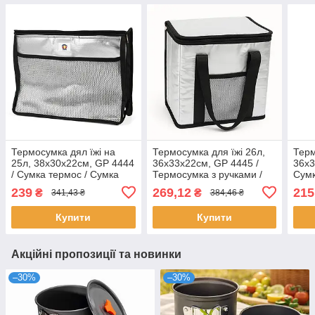
Термосумка дял їжі на
Термосумка для їжі 26л,
Терм
25л, 38x30x22см, GP 4444
36x33x22см, GP 4445 /
36x3
/ Сумка термос / Сумка
Термосумка з ручками /
Сумк
холодильник / Термосумка
Сумка для охолодження
ручк
239
269,12
215
₴
₴
341,43 ₴
384,46 ₴
для продуктів
продуктів
тер
Купити
Купити
Акційні пропозиції та новинки
–30%
–30%