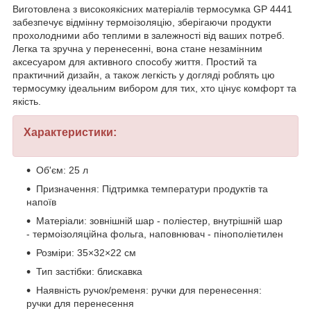
Виготовлена з високоякісних матеріалів термосумка GP 4441
забезпечує відмінну термоізоляцію, зберігаючи продукти
прохолодними або теплими в залежності від ваших потреб.
Легка та зручна у перенесенні, вона стане незамінним
аксесуаром для активного способу життя. Простий та
практичний дизайн, а також легкість у догляді роблять цю
термосумку ідеальним вибором для тих, хто цінує комфорт та
якість.
Характеристики:
Об'єм: 25 л
Призначення: Підтримка температури продуктів та
напоїв
Матеріали: зовнішній шар - поліестер, внутрішній шар
- термоізоляційна фольга, наповнювач - пінополіетилен
Розміри: 35×32×22 см
Тип застібки: блискавка
Наявність ручок/ременя: ручки для перенесення:
ручки для перенесення