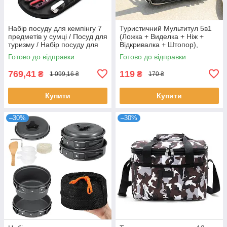
Набір посуду для кемпінгу 7
Туристичний Мультитул 5в1
предметів у сумці / Посуд для
(Ложка + Виделка + Ніж +
туризму / Набір посуду для
Відкривалка + Штопор),
пікніка
Чорний / Ніж для туристів
Готово до відправки
Готово до відправки
складаний
769,41
119
₴
₴
1 099,16 ₴
170 ₴
Купити
Купити
–30%
–30%