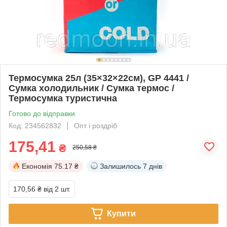
Термосумка 25л (35×32×22см), GP 4441 /
Сумка холодильник / Сумка термос /
Термосумка туристична
Готово до відправки
Код: 234562832
Опт і роздріб
175,41
₴
250,58 ₴
Економія
75.17 ₴
Залишилось
7 днів
170,56 ₴
від 2 шт.
Купити