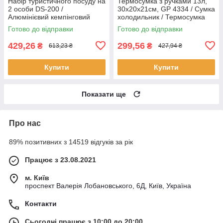
Набір туристичного посуду на
Термосумка з ручками 13л,
2 особи DS-200 /
30х20х21см, GP 4334 / Сумка
Алюмінієвий кемпінговий
холодильник / Термосумка
набір посуду / Похідний
для їжі та напоїв
Готово до відправки
Готово до відправки
посуд
429,26
299,56
₴
₴
613,23 ₴
427,94 ₴
Купити
Купити
Показати ще
Про нас
89% позитивних з 14519 відгуків за рік
Працює з 23.08.2021
м. Київ
проспект Валерія Лобановського, 6Д, Київ, Україна
Контакти
Сьогодні працює з 10:00 до 20:00