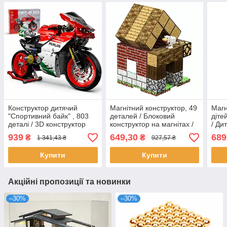
Конструктор дитячий
Магнітний конструктор, 49
Магн
"Спортивний байк" , 803
деталей / Блоковий
діте
деталі / 3D конструктор
конструктор на магнітах /
/ Ди
мотоцикла / Конструктор
Конструктор для дітей
магн
939
649,30
689
₴
₴
1 341,43 ₴
927,57 ₴
для дітей
Купити
Купити
Акційні пропозиції та новинки
–30%
–30%