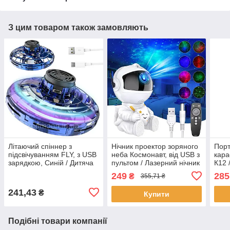
З цим товаром також замовляють
Літаючий спіннер з
Нічник проектор зоряного
Порт
підсвічуванням FLY, з USB
неба Космонавт, від USB з
кара
зарядкою, Синій / Дитяча
пультом / Лазерний нічник
К12 
іграшка літаюча тарілка /
зоряне небо / Дитячий
з Bl
249
285
₴
355,71 ₴
Електроспіннер
світильник астронавт
Дитя
241,43
₴
Купити
Подібні товари компанії