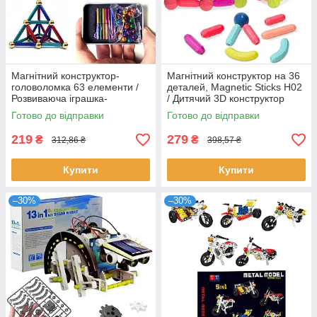
Магнітний конструктор-
Магнітний конструктор на 36
головоломка 63 елементи /
деталей, Magnetic Sticks H02
Розвиваюча іграшка-
/ Дитячий 3D конструктор
конструктор для дітей
кольорові палички та кульки
Готово до відправки
Готово до відправки
219
279
₴
₴
312,86 ₴
398,57 ₴
Купити
Купити
–30%
–30%