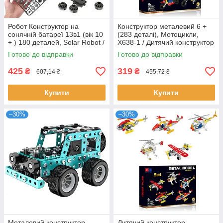
Робот Конструктор на
Конструктор металевий 6 +
сонячній батареї 13в1 (вік 10
(283 деталі), Мотоцикли,
+ ) 180 деталей, Solar Robot /
X638-1 / Дитячий конструктор
Робот з конструктора
/ Залізний конструктор
Готово до відправки
Готово до відправки
425
319
₴
₴
607,14 ₴
455,72 ₴
Купити
Купити
–30%
–30%
Металевий конструктор
Дитячий конструктор