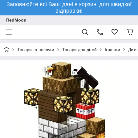
Заповнюйте всі Ваші дані в корзині для швидкої
відправки!
RedMoon
Товари та послуги
Товари для дітей
Іграшки
Дитя