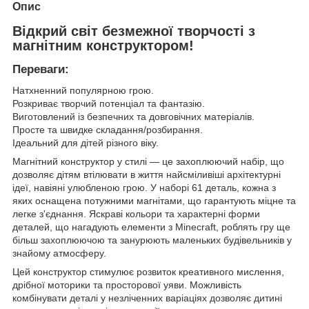
Опис
Відкрий світ безмежної творчості з
магнітним конструктором!
Переваги:
Натхненний популярною грою.
Розкриває творчий потенціал та фантазію.
Виготовлений із безпечних та довговічних матеріалів.
Просте та швидке складання/розбирання.
Ідеальний для дітей різного віку.
Магнітний конструктор у стилі — це захоплюючий набір, що
дозволяє дітям втілювати в життя найсміливіші архітектурні
ідеї, навіяні улюбленою грою. У наборі 61 деталь, кожна з
яких оснащена потужними магнітами, що гарантують міцне та
легке з'єднання. Яскраві кольори та характерні форми
деталей, що нагадують елементи з Minecraft, роблять гру ще
більш захоплюючою та занурюють маленьких будівельників у
знайому атмосферу.
Цей конструктор стимулює розвиток креативного мислення,
дрібної моторики та просторової уяви. Можливість
комбінувати деталі у незліченних варіаціях дозволяє дитині