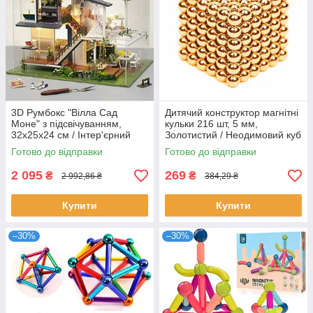
3D Румбокс "Вілла Сад
Дитячий конструктор магнітні
Моне" з підсвічуванням,
кульки 216 шт, 5 мм,
32x25x24 см / Інтер'єрний
Золотистий / Неодимовий куб
конструктор / 3D-конструктор
в коробочці / Неокуб (Neo
Готово до відправки
Готово до відправки
/ Ляльковий дім конструктор
Cube)
2 095
269
₴
₴
2 992,86 ₴
384,29 ₴
Купити
Купити
–30%
–30%