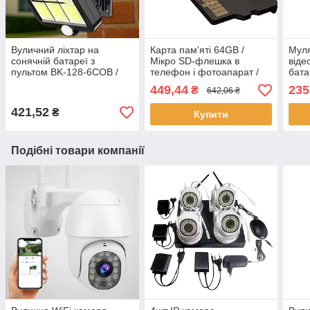
Вуличний ліхтар на
Карта пам'яті 64GB /
Мул
сонячній батареї з
Мікро SD-флешка в
віде
пультом BK-128-6COB /
телефон і фотоапарат /
бат
Ліхтар на стовп /
Флеш карта / Мікро сд
/ Ку
449,44
235
₴
642,06 ₴
Прожектор світлодіодний
обма
421,52
₴
Купити
Подібні товари компанії