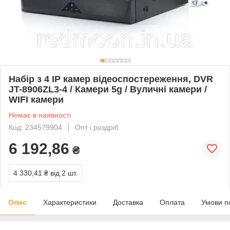
Набір з 4 IP камер відеоспостереження, DVR
JT-8906ZL3-4 / Камери 5g / Вуличні камери /
WIFI камери
Немає в наявності
Код: 234579904
Опт і роздріб
6 192,86
₴
4 330,41 ₴
від 2 шт.
Опис
Характеристики
Доставка
Оплата
Умови п