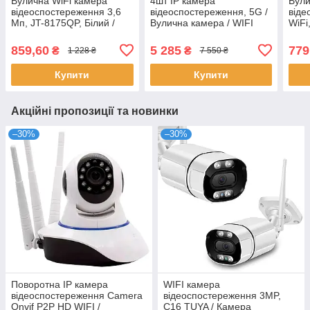
Вулична WiFi камера
4шт IP камера
Вули
відеоспостереження 3,6
відеоспостереження, 5G /
віде
Mп, JT-8175QP, Білий /
Вулична камера / WIFI
WiFi
Поворотна IP-камера /
камери / Набір для
Віде
Камера для
відеоспостереження
Кам
859,60
5 285
779
₴
₴
1 228 ₴
7 550 ₴
спостереження
Купити
Купити
Акційні пропозиції та новинки
–30%
–30%
Поворотна IP камера
WIFI камера
відеоспостереження Camera
відеоспостереження 3MP,
Onvif P2P HD WIFI /
C16 TUYA / Камера