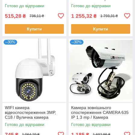
Бездротова камера
зовнішнього спостереження з
Готово до відправки
Готово до відправки
відеоспостереження
датчиком руху
515,28
1 255,32
₴
₴
736,11 ₴
1 793,31 ₴
Купити
Купити
–30%
–30%
WIFI камера
Камера зовнішнього
відеоспостереження 3MP,
спостереження CAMERA 635
C18 / Вулична камера
IP 1.3 mp / Камера
поворотна / Вайфай камера
відеоспостереження для
Готово до відправки
Готово до відправки
зовнішнього спостереження
дому / Камера
спостереження
745
1 185
₴
₴
1 064,29 ₴
1 692,86 ₴