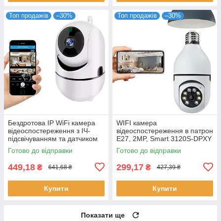
Топ продажів
–30%
Топ продажів
–30%
Бездротова IP WiFi камера
WIFI камера
відеоспостереження з ІЧ-
відеоспостереження в патрон
підсвічуванням та датчиком
Е27, 2MP, Smart 3120S-DPXY
руху / Поворотна камера
/ Поворотна камера
Готово до відправки
Готово до відправки
спостереження
лампочка для дому
449,18
299,17
₴
₴
641,68 ₴
427,39 ₴
Купити
Купити
Показати ще