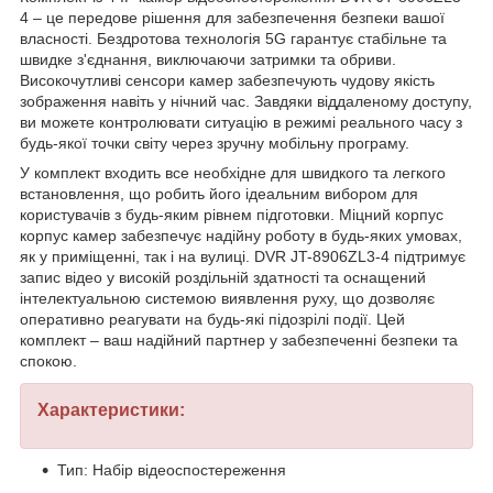
4 – це передове рішення для забезпечення безпеки вашої
власності. Бездротова технологія 5G гарантує стабільне та
швидке з'єднання, виключаючи затримки та обриви.
Високочутливі сенсори камер забезпечують чудову якість
зображення навіть у нічний час. Завдяки віддаленому доступу,
ви можете контролювати ситуацію в режимі реального часу з
будь-якої точки світу через зручну мобільну програму.
У комплект входить все необхідне для швидкого та легкого
встановлення, що робить його ідеальним вибором для
користувачів з будь-яким рівнем підготовки. Міцний корпус
корпус камер забезпечує надійну роботу в будь-яких умовах,
як у приміщенні, так і на вулиці. DVR JT-8906ZL3-4 підтримує
запис відео у високій роздільній здатності та оснащений
інтелектуальною системою виявлення руху, що дозволяє
оперативно реагувати на будь-які підозрілі події. Цей
комплект – ваш надійний партнер у забезпеченні безпеки та
спокою.
Характеристики:
Тип: Набір відеоспостереження