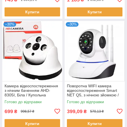
Купити
Купити
–30%
–30%
Камера відеоспостереження
Поворотна WIFI камера
з нічним баченням AHD-
відеоспостереження Smart
8305I, Біла / Купольна
NET Q5, з нічною зйомкою /
зовнішня 3 ІЧ-світлодіода,
Бездротова камера для дому
Готово до відправки
Готово до відправки
цілодобова
699
399,09
₴
₴
998,57 ₴
570,13 ₴
Купити
Купити