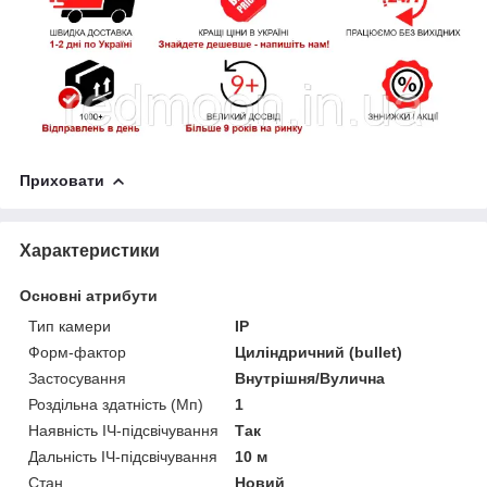
Приховати
Характеристики
Основні атрибути
Тип камери
IP
Форм-фактор
Циліндричний (bullet)
Застосування
Внутрішня/Вулична
Роздільна здатність (Мп)
1
Наявність ІЧ-підсвічування
Так
Дальність ІЧ-підсвічування
10 м
Стан
Новий