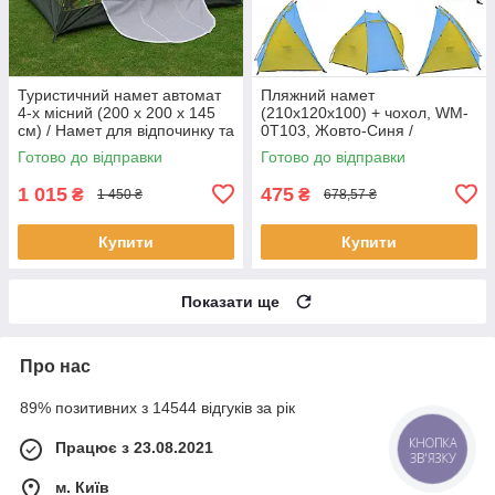
Туристичний намет автомат
Пляжний намет
4-х місний (200 х 200 х 145
(210х120х100) + чохол, WM-
см) / Намет для відпочинку та
0T103, Жовто-Синя /
походів
Водовідштовхувальний тент
Готово до відправки
Готово до відправки
для кемпінгу
1 015
475
₴
₴
1 450 ₴
678,57 ₴
Купити
Купити
Показати ще
Про нас
89% позитивних з 14544 відгуків за рік
Працює з 23.08.2021
КНОПКА
ЗВ'ЯЗКУ
м. Київ