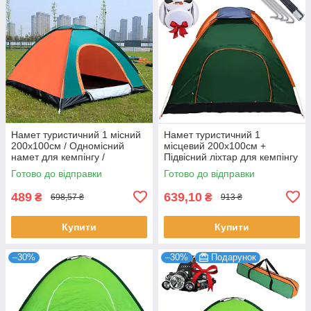
Намет туристичний 1 місний
Намет туристичний 1
200х100см / Одномісний
місцевий 200х100см +
намет для кемпінгу /
Підвісний ліхтар для кемпінгу
Водонепроникний тент
/ Тент для походів
Готово до відправки
Готово до відправки
489
639,10
₴
₴
698,57 ₴
913 ₴
Купити
Купити
–30%
–30%
Подарунок