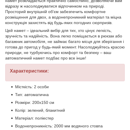
намет розкладається практично самостійно, дозволяючи вам
відразу ж насолоджуватися відпочинком на природі.
Просторий внутрішній об'єм забезпечить комфортне
розміщення для двох, а водонепроникний матеріал та міцна
конструкція захистять від будь-яких погодних сюрпризів.
Цей намет – ідеальний вибір для тих, хто цінує легкість,
зручність та надійність. Вона легко поміщається в рюкзак або
багажник автомобіля, не займає багато місця для зберігання і
готова до пригод у будь-який момент. Насолоджуйтесь красою
природи, не турбуючись про комфорт та безпеку – ваш
автоматичний намет подбає про все інше!
Характеристики:
Місткість: 2 особи
Тип: автоматична
Розміри: 200х150 см
Колір: зелений, блакитний
Матеріал: поліестер
Водонепроникність: 2000 мм водяного стовпа