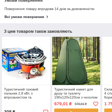
Умови повернення
Повернення товару впродовж 14 днів за домовленістю
Всі умови повернення
З цим товаром також замовляють
Туристичний газовий
Туристичний намет для
Скла
пальник 2,8 кВт, з
душу та туалету
4 ст
вітрозахистом та
190х120х120см з чохолом
Кори
п'єзопідпалом, K-203 /
/ Автоматичний тент-
стіл
679,01
1 7
₴
970,01 ₴
Портативна газова плита
роздягальня для літнього
кемп
кемпінгу
308
₴