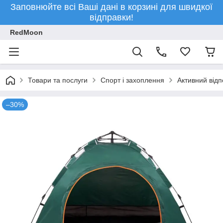
Заповнюйте всі Ваші дані в корзині для швидкої
відправки!
RedMoon
Товари та послуги
Спорт і захоплення
Активний відп
–30%