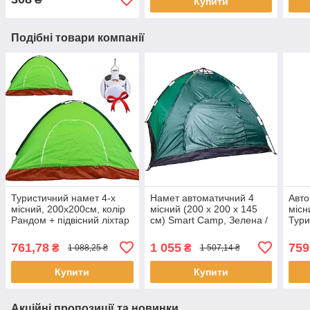
Купити
Подібні товари компанії
Туристичний намет 4-х
Намет автоматичний 4
Авто
місний, 200х200см, колір
місний (200 х 200 х 145
місн
Рандом + підвісний ліхтар
см) Smart Camp, Зелена /
Тури
для кемпінгу
Кемпінговий намет для
трим
відпочинку
кемп
761,78
1 055
759
₴
₴
1 088,25 ₴
1 507,14 ₴
Купити
Купити
Акційні пропозиції та новинки