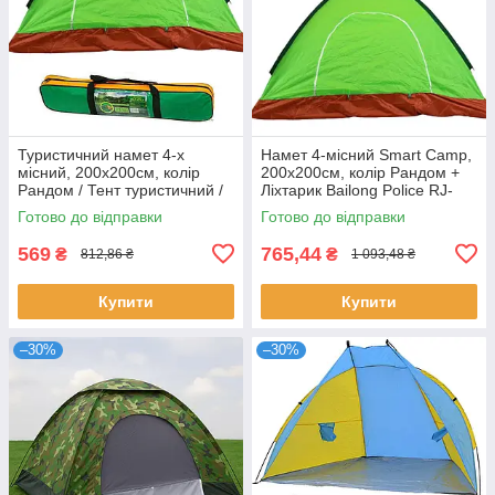
Туристичний намет 4-х
Намет 4-місний Smart Camp,
місний, 200х200см, колір
200х200см, колір Рандом +
Рандом / Тент туристичний /
Ліхтарик Bailong Police RJ-
Чотиримісний намет
3000
Готово до відправки
Готово до відправки
569
765,44
₴
₴
812,86 ₴
1 093,48 ₴
Купити
Купити
–30%
–30%