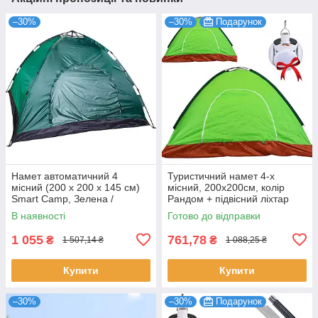
–30%
–30%
Подарунок
Намет автоматичний 4
Туристичний намет 4-х
місний (200 х 200 х 145 см)
місний, 200х200см, колір
Smart Camp, Зелена /
Рандом + підвісний ліхтар
Кемпінговий намет для
для кемпінгу
В наявності
Готово до відправки
відпочинку
1 055
761,78
₴
₴
1 507,14 ₴
1 088,25 ₴
Купити
Купити
–30%
–30%
Подарунок