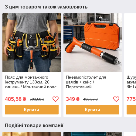
З цим товаром також замовляють
Пояс для монтажного
Пневмопістолет для
Шуру
інструменту 130см, 26
цвяхів + кейс /
акум
кишень / Монтажний пояс
Портативний
біт 
/ Слюсарський ремінь
цвяхозабивний пістолет /
з на
Ручний степлер для цвяхів
Міні
485,58
349
775
₴
₴
693,68 ₴
498,57 ₴
Купити
Купити
Подібні товари компанії