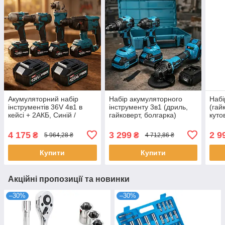
Акумуляторний набір
Набір акумуляторного
Набі
інструментів 36V 4в1 в
інструменту 3в1 (дриль,
(гай
кейсі + 2АКБ, Синій /
гайковерт, болгарка)
куто
Шуруповерт / Гайковерт /
+2АКБ, 21V, 4Ah, у кейсі,
маши
Перфоратор / Болгарка
Синій / Безщітковий набір
Набі
4 175
3 299
2 9
₴
₴
5 964,28 ₴
4 712,86 ₴
для дому
інст
Купити
Купити
Акційні пропозиції та новинки
–30%
–30%