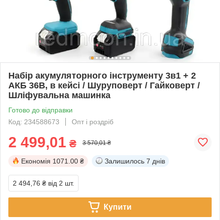
Набір акумуляторного інструменту 3в1 + 2
АКБ 36В, в кейсі / Шуруповерт / Гайковерт /
Шліфувальна машинка
Готово до відправки
Код: 234588673
Опт і роздріб
2 499,01
₴
3 570,01 ₴
Економія
1071.00 ₴
Залишилось
7 днів
2 494,76 ₴
від 2 шт.
Купити