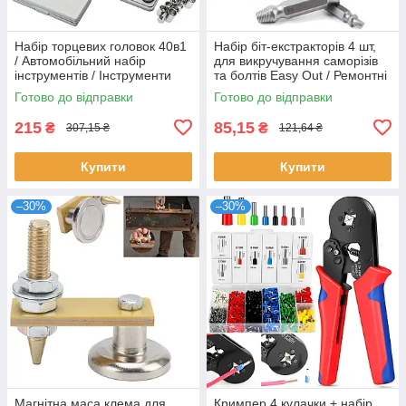
Набір торцевих головок 40в1
Набір біт-екстракторів 4 шт,
/ Автомобільний набір
для викручування саморізів
інструментів / Інструменти
та болтів Easy Out / Ремонтні
для ремонту машини
насадки на шуруповерт
Готово до відправки
Готово до відправки
215
85,15
₴
₴
307,15 ₴
121,64 ₴
Купити
Купити
–30%
–30%
Магнітна маса клема для
Кримпер 4 кулачки + набір