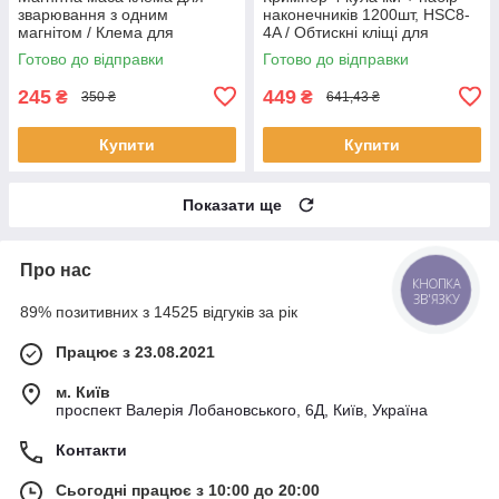
зварювання з одним
наконечників 1200шт, HSC8-
магнітом / Клема для
4A / Обтискні кліщі для
зварювального апарату /
проводів / Щипці обтискні
Готово до відправки
Готово до відправки
Маса для зварювання
245
449
₴
₴
350 ₴
641,43 ₴
Купити
Купити
Показати ще
Про нас
КНОПКА
ЗВ'ЯЗКУ
89% позитивних з 14525 відгуків за рік
Працює з 23.08.2021
м. Київ
проспект Валерія Лобановського, 6Д, Київ, Україна
Контакти
Сьогодні працює з 10:00 до 20:00