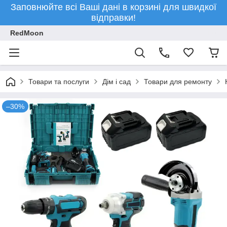
Заповнюйте всі Ваші дані в корзині для швидкої
відправки!
RedMoon
Товари та послуги
Дім і сад
Товари для ремонту
–30%