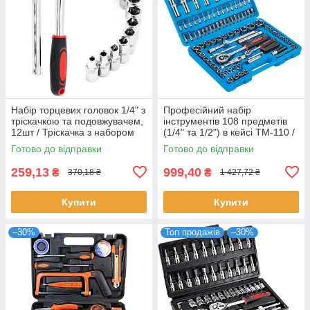
Набір торцевих головок 1/4" з
Професійний набір
тріскачкою та подовжувачем,
інструментів 108 предметів
12шт / Тріскачка з набором
(1/4" та 1/2") в кейсі TM-110 /
головок / Набір інструментів
Набір торцевих головок та біт
Готово до відправки
Готово до відправки
/ Ключі для машини
259,13
999,40
₴
₴
370,18 ₴
1 427,72 ₴
Купити
Купити
–30%
Топ продажів
–30%