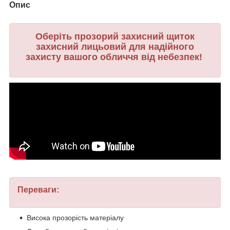
Опис
Оберіть прозорий захисний щиток
захисний лицьовий для надійного
захисту вашого обличчя від небезпек!
Переваги:
Висока прозорість матеріалу