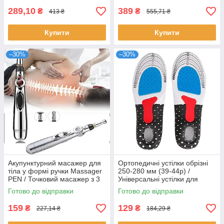
289,10
389
₴
₴
413 ₴
555,71 ₴
Купити
Купити
–30%
–30%
Акупунктурний масажер для
Ортопедичні устілки обрізні
тіла у формі ручки Massager
250-280 мм (39-44р) /
PEN / Точковий масажер з 3
Універсальні устілки для
насадками
взуття, що амортизують
Готово до відправки
Готово до відправки
159
129
₴
₴
227,14 ₴
184,29 ₴