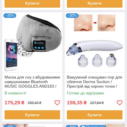
Купити
Купити
–30%
–30%
Маска для сну з вбудованими
Вакуумний очищувач пор для
навушниками Bluetooth
обличчя Derma Suction /
MUSIC GOGGLES AND183 /
Пристрій від чорних точок /
Пов'язка на очі з гарнітурою
Прилад для чищення
В наявності
Готово до відправки
обличчя
175,29
159,35
₴
₴
250,42 ₴
227,64 ₴
Купити
Купити