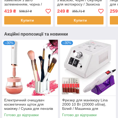
хамелеон з авто
з маскою, чорні / Окуляри
лиць
затемненням, чорна /
для мотокросу / Захисна
для 
Захисна маска / Окуляри
маска для сноуборду
оран
419
249
259
₴
₴
598,57 ₴
355,71 ₴
для зварювання
три
Купити
Купити
Акційні пропозиції та новинки
–30%
–30%
Електричний очищувач
Фрезер для манікюру Lina
косметичних щіток для
2000 10 Вт (20000 об/хв),
макіяжу / Cушка для пензлів
Білий / Машинка для
апаратного педикюру
Готово до відправки
Готово до відправки