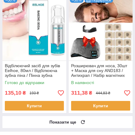
–30%
–30%
Подарунок
Відбілюючий засіб для зубів
Розширювач для носа, 30шт
Eelhoe, 80мл / Відбілююча
+ Маска для сну AND183 /
зубна піна / Пінна зубна
Антихрап / Набір магнітних
паста
розширювачів для носа
Готово до відправки
В наявності
135,10
311,38
₴
₴
193 ₴
444,83 ₴
Купити
Купити
Показати ще