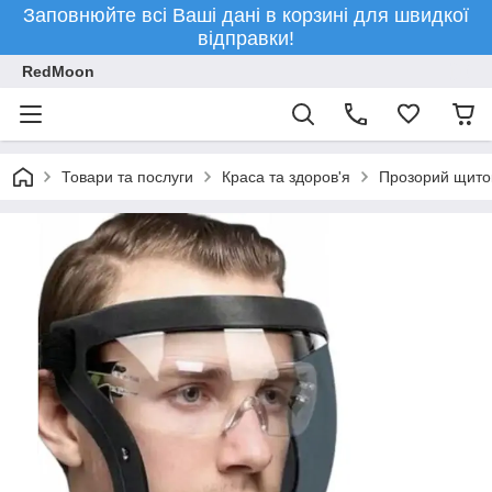
Заповнюйте всі Ваші дані в корзині для швидкої
відправки!
RedMoon
Товари та послуги
Краса та здоров'я
Прозорий щиток