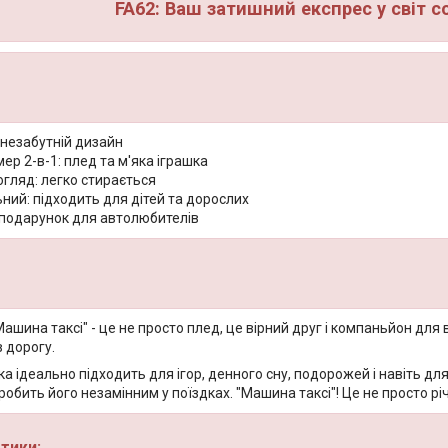
FA62: Ваш затишний експрес у світ с
 незабутній дизайн
р 2-в-1: плед та м'яка іграшка
гляд: легко стирається
ний: підходить для дітей та дорослих
 подарунок для автолюбителів
ашина таксі" - це не просто плед, це вірний друг і компаньйон для
в дорогу.
а ідеально підходить для ігор, денного сну, подорожей і навіть для
робить його незамінним у поїздках. "Машина таксі"! Це не просто рі
тики: