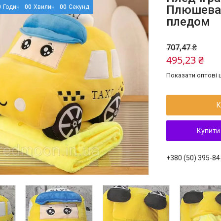
Плюшева 
0
Годин
0
0
Хвилин
0
0
Секунд
пледом
707,47 ₴
495,23 ₴
Показати оптові ц
К
Купити
+380 (50) 395-84