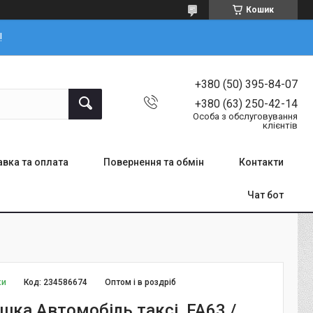
Кошик
!
+380 (50) 395-84-07
+380 (63) 250-42-14
Особа з обслуговування
клієнтів
вка та оплата
Повернення та обмін
Контакти
Чат бот
ки
Код:
234586674
Оптом і в роздріб
шка Автомобіль таксі, FA63 /