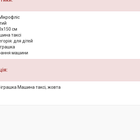
Мікрофліс
тий
0x150 см
шина таксі
егорія: для дітей
іграшка
рання машини
ія:
-іграшка Машина таксі, жовта