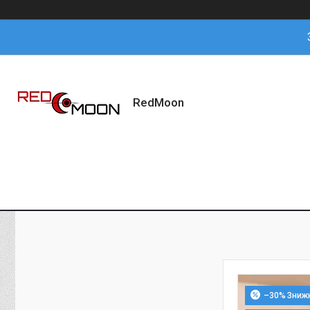
RedMoon
–30%