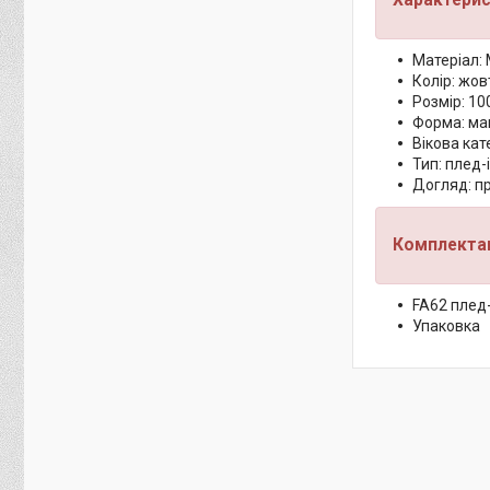
Матеріал: 
Колір: жов
Розмір: 10
Форма: ма
Вікова кат
Тип: плед-
Догляд: п
Комплектац
FA62 плед
Упаковка