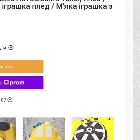
іграшка плед / М'яка іграшка з
іни
упити
 з
-07