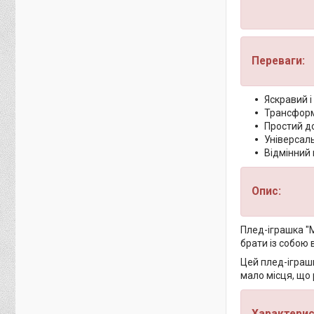
Переваги:
Яскравий і
Трансформе
Простий до
Універсаль
Відмінний
Опис:
Плед-іграшка "М
брати із собою 
Цей плед-іграшк
мало місця, що 
Характерис