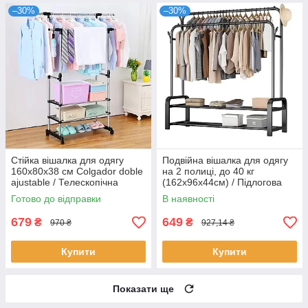
–30%
–30%
Стійка вішалка для одягу
Подвійна вішалка для одягу
160х80х38 см Colgador doble
на 2 полиці, до 40 кг
ajustable / Телескопічна
(162х96х44см) / Підлогова
пересувна вішалка
стійка для одягу / Стійка-
Готово до відправки
В наявності
вішалка
679
649
₴
₴
970 ₴
927,14 ₴
Купити
Купити
Показати ще