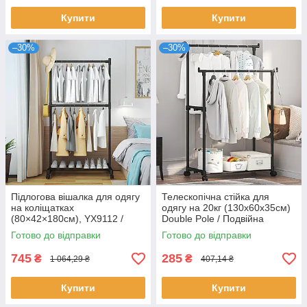
Купити
Купити
–30%
–30%
Підлогова вішалка для одягу
Телескопічна стійка для
на коліщатках
одягу на 20кг (130х60х35см)
(80×42×180см), YX9112 /
Double Pole / Подвійна
Стійка для одягу / Вішалка-
вішалка в коридор
Готово до відправки
Готово до відправки
стійка
745
285
₴
₴
1 064,29 ₴
407,14 ₴
Купити
Купити