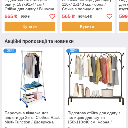
одягу, 157х91х44см /
110х42х143 см, чорна /
для 
Стійка для одягу / Вішалка
Стійка з полицею для
взут
з полицями для взуття
одягу / Подвійна мобільна
Чорн
665
565
599
₴
₴
950 ₴
807,14 ₴
вішалка
віша
для 
Купити
Купити
Акційні пропозиції та новинки
–30%
–30%
Пересувна вішалка для
Підлогова стійка для одягу з
підлоги до 25 кг, Clothes Rack
полицею для взуття
Multi-Function / Двоярусна
150х110х40 см, Чорна /
вішалка для одягу
Одинарна вішалка для одягу