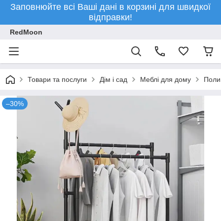
Заповнюйте всі Ваші дані в корзині для швидкої
відправки!
RedMoon
Товари та послуги
Дім і сад
Меблі для дому
Полиц
–30%