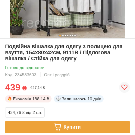
Подвійна вішалка для одягу з полицею для
взуття, 154х80х42см, 9111B / Підлогова
вішалка / Стійка для одягу
Готово до відправки
Код: 234583603
Опт і роздріб
439
₴
627,14 ₴
Економія
188.14 ₴
Залишилось
10 днів
434,76 ₴
від 2 шт.
Купити