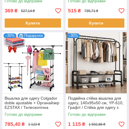
Готово до відправки
Готово до відправки
369
515
₴
₴
527,14 ₴
735,71 ₴
Купити
Купити
–30%
Подарунок
–30%
Вішалка для одягу Colgador
Подвійна стійка вішалка для
doble ajustable + Органайзер
одягу, 140х95х50 см, YP-610,
EZSTAX / Телескопічна
Графіт / Стійка для одягу з
пересувна вішалка
полицями для взуття
Готово до відправки
Готово до відправки
785,40
1 115
₴
₴
1 122 ₴
1 592,86 ₴