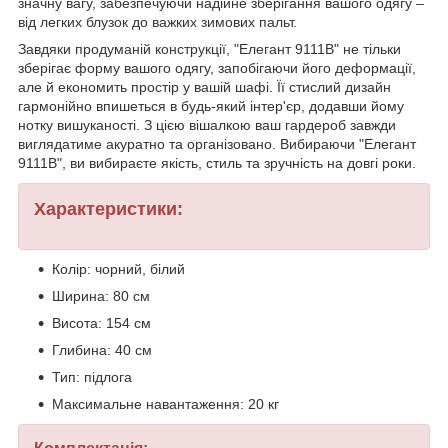
значну вагу, забезпечуючи надійне зберігання вашого одягу –
від легких блузок до важких зимових пальт.
Завдяки продуманій конструкції, "Елегант 9111B" не тільки
зберігає форму вашого одягу, запобігаючи його деформації,
але й економить простір у вашій шафі. Її стислий дизайн
гармонійно впишеться в будь-який інтер'єр, додавши йому
нотку вишуканості. З цією вішалкою ваш гардероб завжди
виглядатиме акуратно та організовано. Вибираючи "Елегант
9111B", ви вибираєте якість, стиль та зручність на довгі роки.
Характеристики:
Колір: чорний, білий
Ширина: 80 см
Висота: 154 см
Глибина: 40 см
Тип: підлога
Максимальне навантаження: 20 кг