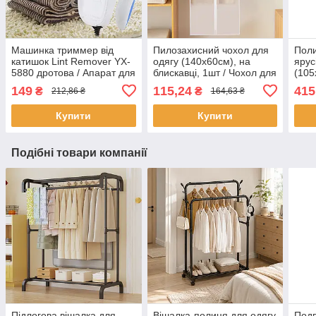
Машинка триммер від
Пилозахисний чохол для
Поли
катишок Lint Remover YX-
одягу (140х60см), на
ярус
5880 дротова / Апарат для
блискавці, 1шт / Чохол для
(105
видалення катишків
зберігання одягу у шафі
для 
149
115,24
415
₴
₴
212,86 ₴
164,63 ₴
підл
Купити
Купити
Подібні товари компанії
Підлогова вішалка для
Вішалка-полиця для одягу
Подв