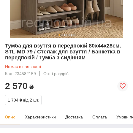
Тумба для взуття в передпокій 80х44х28см,
STL-MD 79 / Стелаж для взуття / Банкетка в
передпокій / Тумба з сидінням
Немає в наявності
Код: 234582159
Опт і роздріб
2 570
₴
1 794 ₴
від 2 шт.
Опис
Характеристики
Доставка
Оплата
Умови п