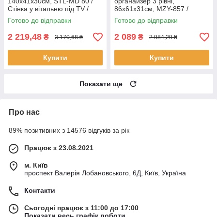
140х41х30см, STL-MD 80 /
органайзер 3 рівні,
Стінка у вітальню під TV /
86х61x31см, MZY-857 /
Тумба під ТВ / Стінка під ТВ
Пересувний органайзер для
Готово до відправки
Готово до відправки
інструментів
2 219,48
2 089
₴
₴
3 170,68 ₴
2 984,29 ₴
Купити
Купити
Показати ще
Про нас
89% позитивних з 14576 відгуків за рік
Працює з 23.08.2021
м. Київ
проспект Валерія Лобановського, 6Д, Київ, Україна
Контакти
Сьогодні працює з 11:00 до 17:00
Показати весь графік роботи