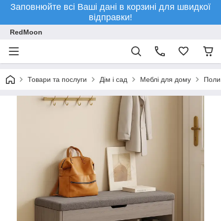
Заповнюйте всі Ваші дані в корзині для швидкої
відправки!
RedMoon
Товари та послуги
Дім і сад
Меблі для дому
Полиц