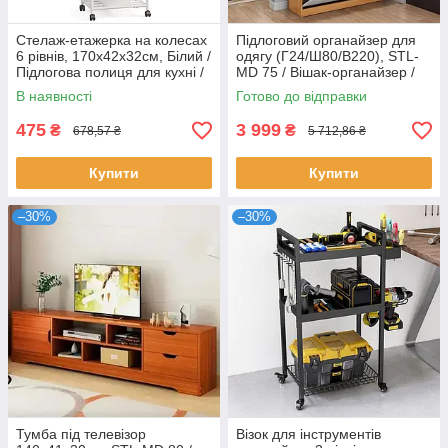
Стелаж-етажерка на колесах
Підлоговий органайзер для
6 рівнів, 170х42х32см, Білий /
одягу (Г24/Ш80/В220), STL-
Підлогова полиця для кухні /
MD 75 / Вішак-органайзер /
Полиця-етажерка
Вішалка в передпокій
В наявності
Готово до відправки
475
3 999
₴
₴
678,57 ₴
5 712,86 ₴
Купити
Купити
–30%
–30%
Тумба під телевізор
Візок для інструментів