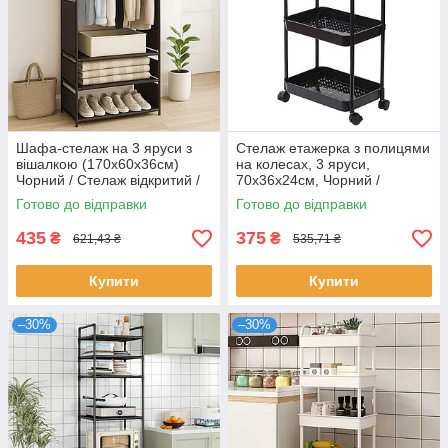
Шафа-стелаж на 3 яруси з
Стелаж етажерка з полицями
вішалкою (170х60х36см)
на колесах, 3 яруси,
Чорний / Стелаж відкритий /
70x36x24см, Чорний /
Шафа для одягу / Полиця
Пересувна полиця для кухні /
Готово до відправки
Готово до відправки
для взуття
Етажерка у ванну
435
375
₴
₴
621,43 ₴
535,71 ₴
Купити
Купити
–30%
–30%