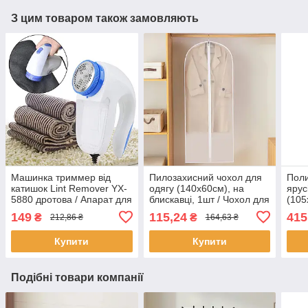
З цим товаром також замовляють
Машинка триммер від
Пилозахисний чохол для
Поли
катишок Lint Remover YX-
одягу (140х60см), на
ярус
5880 дротова / Апарат для
блискавці, 1шт / Чохол для
(105
видалення катишків
зберігання одягу у шафі
для 
149
115,24
415
₴
₴
212,86 ₴
164,63 ₴
підл
Купити
Купити
Подібні товари компанії