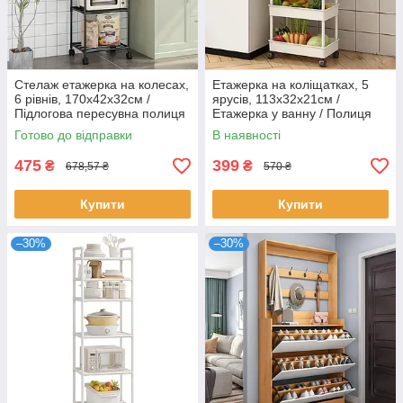
Стелаж етажерка на колесах,
Етажерка на коліщатках, 5
6 рівнів, 170х42х32см /
ярусів, 113х32х21см /
Підлогова пересувна полиця
Етажерка у ванну / Полиця
для кухні / Полиця етажерка
на коліщатках / Стелаж на
Готово до відправки
В наявності
коліщатках
475
399
₴
₴
678,57 ₴
570 ₴
Купити
Купити
–30%
–30%