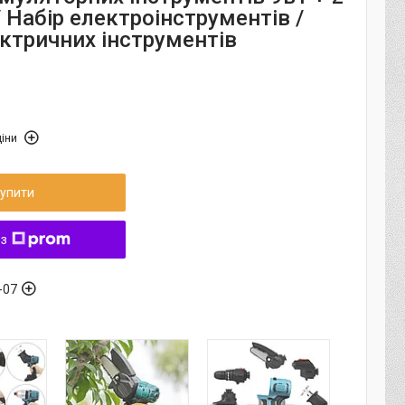
 Набір електроінструментів /
ектричних інструментів
іни
упити
 з
-07