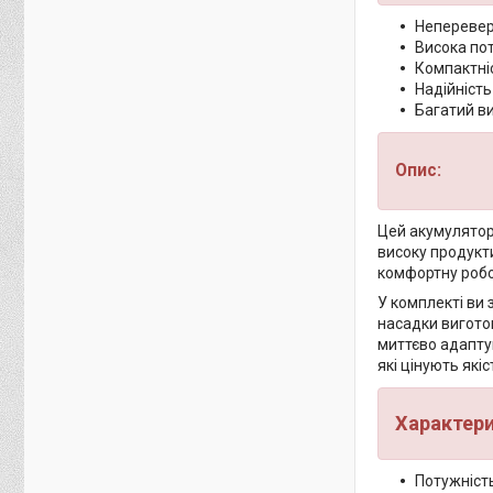
Неперевер
Висока пот
Компактніс
Надійність
Багатий в
Опис:
Цей акумулятор
високу продукт
комфортну робо
У комплекті ви 
насадки виготов
миттєво адаптув
які цінують якіс
Характер
Потужність