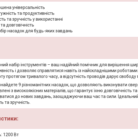
шена універсальність
ужність та продуктивність
ть та зручність у використанні
 та довговічність
ибір насадок для будь-яких завдань
ний набір інструментів – ваш надійний помічник для вирішення ши
ивність і дозволяє справлятися навіть із найскладнішими роботами
ту протягом тривалого часу, а відсутність проводів дарує свободу
знайдете 9 різноманітних насадок, що дозволяють виконувати сверд
лені з високоякісних матеріалів, що гарантує їхню довговічність т
атися до нових завдань, заощаджуючи ваш час та сили. Ідеальний в
ть та зручність.
истики:
: 1200 Вт