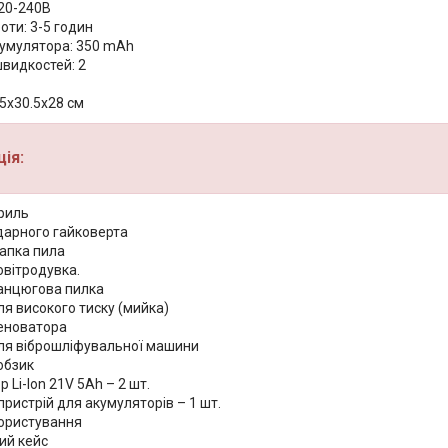
220-240В
оти: 3-5 годин
кумулятора: 350 mAh
швидкостей: 2
.5х30.5х28 см
ія:
риль
дарного гайковерта
апка пила
овітродувка.
анцюгова пилка
я високого тиску (мийка)
еноватора
ля віброшліфувальної машини
обзик
 Li-Ion 21V 5Аh – 2 шт.
ристрій для акумуляторів – 1 шт.
користування
ий кейс