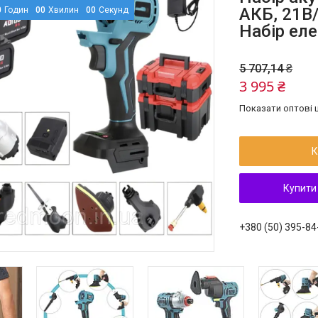
АКБ, 21В/
0
Годин
0
0
Хвилин
0
0
Секунд
Набір ел
5 707,14 ₴
3 995 ₴
Показати оптові ц
К
Купити
+380 (50) 395-84