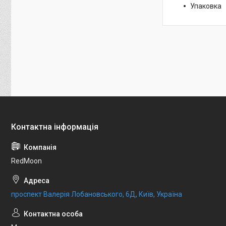
Упаковка
RedMoon
проспект Валерія Лобановського, 6Д, Київ, Україна