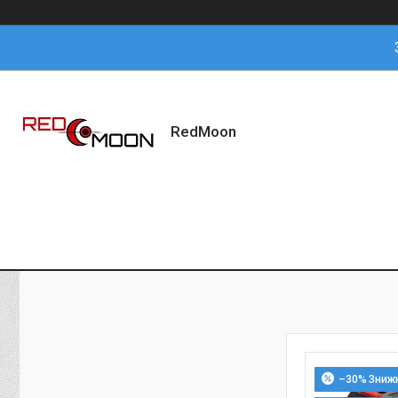
RedMoon
–30%