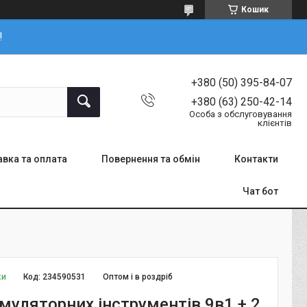
Кошик
!
+380 (50) 395-84-07
+380 (63) 250-42-14
Особа з обслуговування
клієнтів
вка та оплата
Повернення та обмін
Контакти
Чат бот
ки
Код:
234590531
Оптом і в роздріб
муляторних інструментів 9в1 + 2