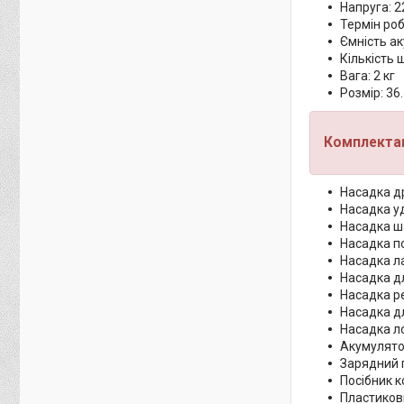
Напруга: 
Термін роб
Ємність а
Кількість 
Вага: 2 кг
Розмір: 36
Комплектац
Насадка д
Насадка у
Насадка ш
Насадка п
Насадка л
Насадка дл
Насадка р
Насадка д
Насадка л
Акумулятор
Зарядний п
Посібник 
Пластиков