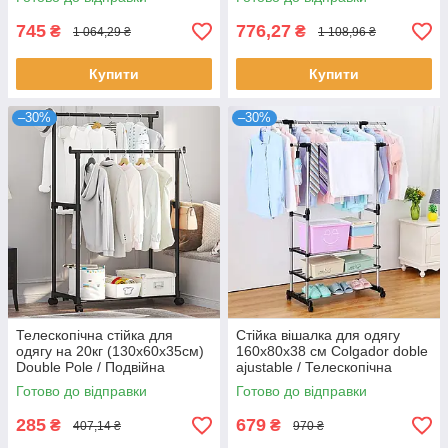
стійка
745
776,27
₴
₴
1 064,29 ₴
1 108,96 ₴
Купити
Купити
–30%
–30%
Телескопічна стійка для
Стійка вішалка для одягу
одягу на 20кг (130х60х35см)
160х80х38 см Colgador doble
Double Pole / Подвійна
ajustable / Телескопічна
вішалка в коридор
пересувна вішалка
Готово до відправки
Готово до відправки
285
679
₴
₴
407,14 ₴
970 ₴