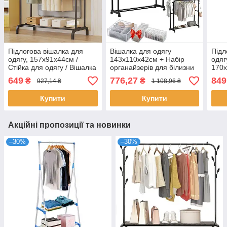
Підлогова вішалка для
Вішалка для одягу
Підл
одягу, 157х91х44см /
143х110х42см + Набір
одяг
Стійка для одягу / Вішалка
органайзерів для білизни
170х
з полицями для взуття
3шт / Підлогова стійка для
Чорн
649
776,27
849
₴
₴
927,14 ₴
1 108,96 ₴
речей
/ Ша
Купити
Купити
Акційні пропозиції та новинки
–30%
–30%