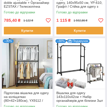
doble ajustable + Органайзер
одягу, 140х95х50 см, YP-610,
EZSTAX / Телескопічна
Графіт / Стійка для одягу з
пересувна вішалка
полицями для взуття
Готово до відправки
Готово до відправки
785,40
1 115
₴
₴
1 122 ₴
1 592,86 ₴
Купити
Купити
–30%
–30%
Подарунок
Підлогова вішалка для одягу
Вішалка для одягу
на коліщатках
143х110х42см + Набір
(80×42×180см), YX9112 /
органайзерів для білизни 3шт
Стійка для одягу / Вішалка-
/ Підлогова стійка для речей
Готово до відправки
Готово до відправки