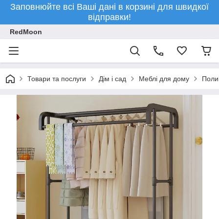
Заповнюйте всі Ваші дані в корзині для швидкої
відправки!
RedMoon
Товари та послуги
Дім і сад
Меблі для дому
Полиц