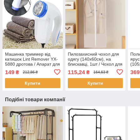
Машинка триммер від
Пилозахисний чохол для
Поли
катишок Lint Remover YX-
одягу (140х60см), на
ярус
5880 дротова / Апарат для
блискавці, 1шт / Чохол для
(105
видалення катишків
зберігання одягу у шафі
для 
149
115,24
369
₴
₴
212,86 ₴
164,63 ₴
підл
Купити
Купити
Подібні товари компанії