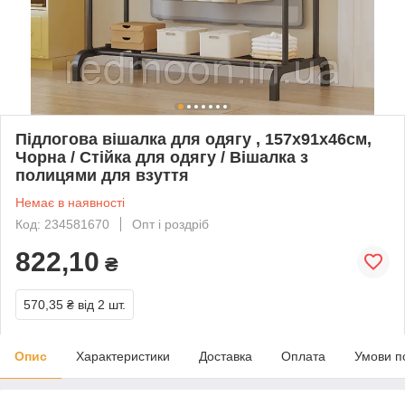
Підлогова вішалка для одягу , 157х91х46см,
Чорна / Стійка для одягу / Вішалка з
полицями для взуття
Немає в наявності
Код: 234581670
Опт і роздріб
822,10
₴
570,35 ₴
від 2 шт.
Опис
Характеристики
Доставка
Оплата
Умови п