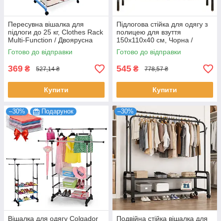
Пересувна вішалка для
Підлогова стійка для одягу з
підлоги до 25 кг, Clothes Rack
полицею для взуття
Multi-Function / Двоярусна
150х110х40 см, Чорна /
вішалка для одягу
Одинарна вішалка для одягу
Готово до відправки
Готово до відправки
369
545
₴
₴
527,14 ₴
778,57 ₴
Купити
Купити
–30%
Подарунок
–30%
Вішалка для одягу Colgador
Подвійна стійка вішалка для