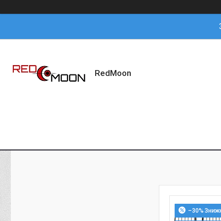
RedMoon
–30%