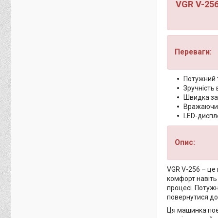
VGR V-256
Переваги:
Потужний 
Зручність 
Швидка зар
Вражаючий
LED-диспл
Опис:
VGR V-256 – це
комфорт навіть
процесі. Потуж
повернутися до
Ця машинка поєд