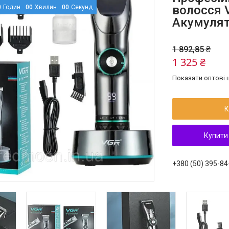
волосся V
0
Годин
0
0
Хвилин
0
0
Секунд
Акумулят
1 892,85 ₴
1 325 ₴
Показати оптові ц
К
Купити
+380 (50) 395-84