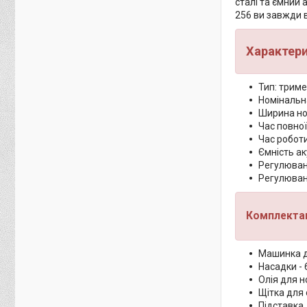
сталі та ємний
256 ви завжди 
Характер
Тип: трим
Номінальна
Ширина но
Час повної
Час роботи
Ємність ак
Регулюван
Регулюванн
Комплектац
Машинка д
Насадки - 
Олія для н
Щітка для
Підставка