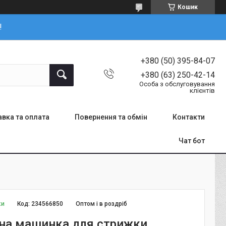
Кошик
!
+380 (50) 395-84-07
+380 (63) 250-42-14
Особа з обслуговування
клієнтів
вка та оплата
Повернення та обмін
Контакти
Чат бот
ки
Код:
234566850
Оптом і в роздріб
на машинка для стрижки