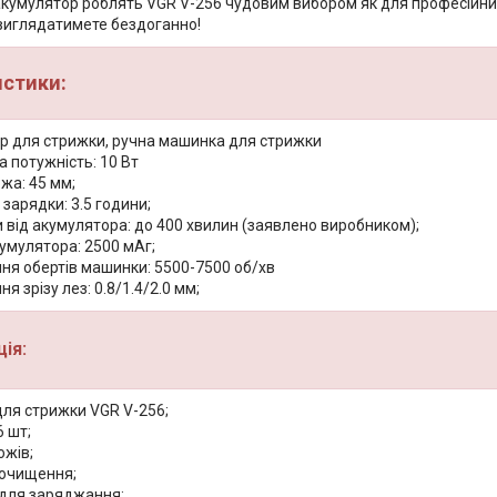
 акумулятор роблять VGR V-256 чудовим вибором як для професійних
виглядатимете бездоганно!
истики:
ер для стрижки, ручна машинка для стрижки
 потужність: 10 Вт
жа: 45 мм;
 зарядки: 3.5 години;
 від акумулятора: до 400 хвилин (заявлено виробником);
умулятора: 2500 мАг;
ня обертів машинки: 5500-7500 об/хв
я зрізу лез: 0.8/1.4/2.0 мм;
ія:
ля стрижки VGR V-256;
6 шт;
ожів;
 очищення;
 для заряджання;