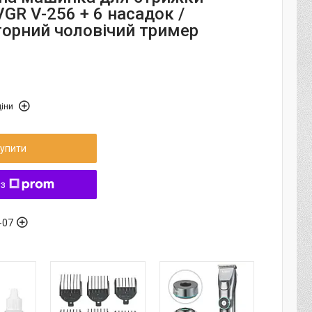
GR V-256 + 6 насадок /
орний чоловічий тример
іни
упити
 з
-07