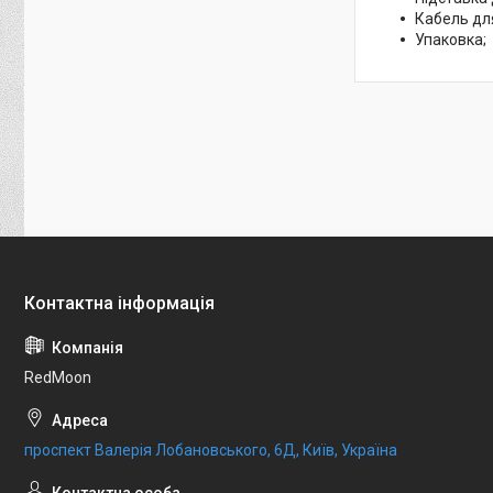
Кабель дл
Упаковка;
RedMoon
проспект Валерія Лобановського, 6Д, Київ, Україна